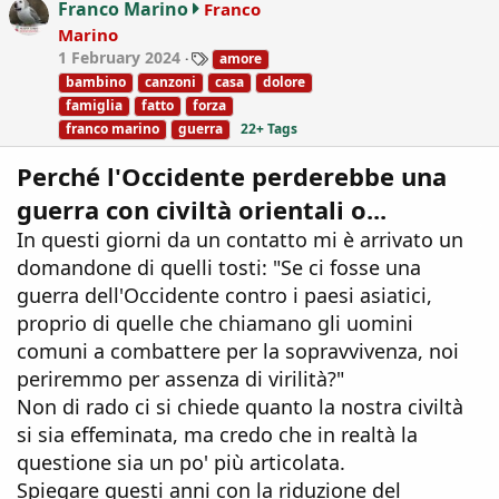
Franco Marino
Franco
o
Marino
n
T
1 February 2024
amore
s
a
:
bambino
canzoni
casa
dolore
g
famiglia
fatto
forza
s
franco marino
guerra
22+ Tags
Perché l'Occidente perderebbe una
guerra con civiltà orientali o...
In questi giorni da un contatto mi è arrivato un
domandone di quelli tosti: "Se ci fosse una
guerra dell'Occidente contro i paesi asiatici,
proprio di quelle che chiamano gli uomini
comuni a combattere per la sopravvivenza, noi
periremmo per assenza di virilità?"
Non di rado ci si chiede quanto la nostra civiltà
si sia effeminata, ma credo che in realtà la
questione sia un po' più articolata.
Spiegare questi anni con la riduzione del