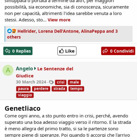
sviluppata o portata a termine da altri, per maggiori
possibilità, sia economiche, sia di conoscenza, sicuramente
non per capacità, altrimenti l'idea sarebbe venuta a loro
stessi. Adesso, sto...
View more
R
Hellrider
,
Lorena Dell'Antone
,
AlinaPeppa
and 3
e
others
a
c
Like
0 Replies
0 Condividi
t
i
o
Angelo
Le Sentenze del
A
n
Giudice
s
T
30 March 2024
crisi
male
:
a
paura
perdere
strada
tempo
g
viaggio
s
Genetliaco
Come ogni anno, a sto punto entro in crisi, perché, avendo
superato una boa adesso viaggio verso il ritorno. E la strada
è meno allegra del primo tratto, si sa le partenze sono
sempre piene di speranze. Poi quando ti accorgi che l'arrivo