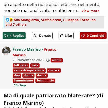
un aspetto della nostra società che, nel merito,
non si è mai analizzato a sufficienza...
View more
R
Mia Mongiardo
,
Stefaniarvm
,
Giuseppe Cozzolino
e
and 7 others
a
c
Like
4 Replies
Donate
0 Condividi
t
i
o
Franco Marino
Franco
n
Marino
s
T
23 November 2023
amore
:
a
bill gates
casa
g
causa di separazione
cronaca
s
dna
donna
donne
femminismo
femministe
18+ Tags
Ma di quale patriarcato blaterate? (di
Franco Marino)