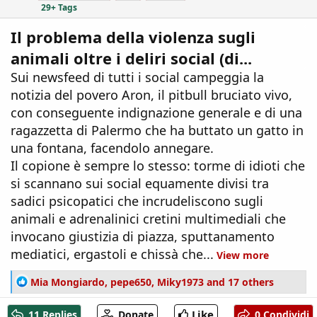
29+ Tags
Il problema della violenza sugli
animali oltre i deliri social (di...
Sui newsfeed di tutti i social campeggia la
notizia del povero Aron, il pitbull bruciato vivo,
con conseguente indignazione generale e di una
ragazzetta di Palermo che ha buttato un gatto in
una fontana, facendolo annegare.
Il copione è sempre lo stesso: torme di idioti che
si scannano sui social equamente divisi tra
sadici psicopatici che incrudeliscono sugli
animali e adrenalinici cretini multimediali che
invocano giustizia di piazza, sputtanamento
mediatici, ergastoli e chissà che...
View more
R
Mia Mongiardo
,
pepe650
,
Miky1973
and 17 others
e
a
Like
11 Replies
Donate
0 Condividi