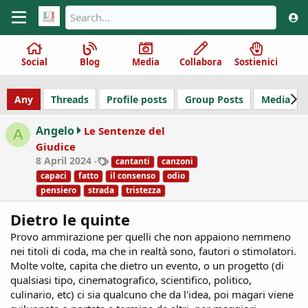
Social
Blog
Media
Collabora
Sostienici
Any
Threads
Profile posts
Group Posts
Media
Angelo
Le Sentenze del
A
Giudice
T
8 April 2024
cantanti
canzoni
a
capaci
fatto
il consenso
odio
g
pensiero
strada
tristezza
s
Dietro le quinte
Provo ammirazione per quelli che non appaiono nemmeno
nei titoli di coda, ma che in realtà sono, fautori o stimolatori.
Molte volte, capita che dietro un evento, o un progetto (di
qualsiasi tipo, cinematografico, scientifico, politico,
culinario, etc) ci sia qualcuno che da l'idea, poi magari viene