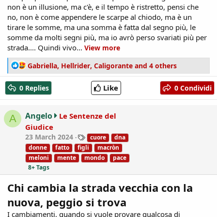
non è un illusione, ma c'è, e il tempo è ristretto, pensi che
no, non è come appendere le scarpe al chiodo, ma è un
tirare le somme, ma una somma è fatta dal segno più, le
somme da molti segni più, ma io avrò perso svariati più per
strada.... Quindi vivo...
View more
R
Gabriella
,
Hellrider
,
Caligorante
and 4 others
e
a
Like
0 Replies
0 Condividi
c
t
i
Angelo
Le Sentenze del
A
o
Giudice
n
T
23 March 2024
cuore
dna
s
a
:
donne
fatto
figli
macròn
g
meloni
mente
mondo
pace
s
8+ Tags
Chi cambia la strada vecchia con la
nuova, peggio si trova
I cambiamenti, quando si vuole provare qualcosa di