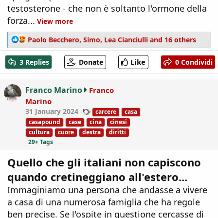
testosterone - che non è soltanto l'ormone della
forza...
View more
R
Paolo Becchero
,
Simo
,
Lea Cianciulli
and 16 others
e
a
Like
3 Replies
Donate
0 Condividi
c
t
i
Franco Marino
Franco
o
Marino
n
T
31 January 2024
carcere
casa
s
a
:
casapound
case
cina
cinesi
g
cultura
cuore
destra
diritti
s
29+ Tags
Quello che gli italiani non capiscono
quando cretineggiano all'estero...
Immaginiamo una persona che andasse a vivere
a casa di una numerosa famiglia che ha regole
ben precise. Se l'ospite in questione cercasse di