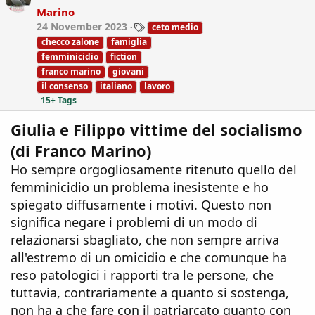
o
Marino
n
T
24 November 2023
ceto medio
s
a
:
checco zalone
famiglia
g
femminicidio
fiction
s
franco marino
giovani
il consenso
italiano
lavoro
15+ Tags
Giulia e Filippo vittime del socialismo
(di Franco Marino)
Ho sempre orgogliosamente ritenuto quello del
femminicidio un problema inesistente e ho
spiegato diffusamente i motivi. Questo non
significa negare i problemi di un modo di
relazionarsi sbagliato, che non sempre arriva
all'estremo di un omicidio e che comunque ha
reso patologici i rapporti tra le persone, che
tuttavia, contrariamente a quanto si sostenga,
non ha a che fare con il patriarcato quanto con