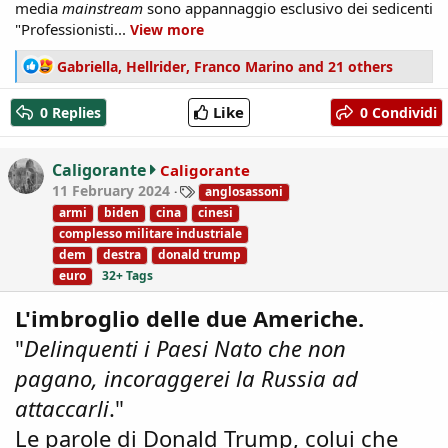
media
mainstream
sono appannaggio esclusivo dei sedicenti
"Professionisti...
View more
R
Gabriella
,
Hellrider
,
Franco Marino
and 21 others
e
a
Like
0 Replies
0 Condividi
c
t
i
Caligorante
Caligorante
o
T
11 February 2024
anglosassoni
n
a
armi
biden
cina
cinesi
s
g
complesso militare industriale
:
s
dem
destra
donald trump
euro
32+ Tags
L'imbroglio delle due Americhe.
"
Delinquenti i Paesi Nato che non
pagano, incoraggerei la Russia ad
attaccarli
."
Le parole di Donald Trump, colui che