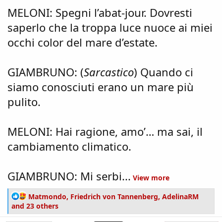
MELONI: Spegni l’abat-jour. Dovresti
saperlo che la troppa luce nuoce ai miei
occhi color del mare d’estate.
GIAMBRUNO: (
Sarcastico
) Quando ci
siamo conosciuti erano un mare più
pulito.
MELONI: Hai ragione, amo’… ma sai, il
cambiamento climatico.
GIAMBRUNO: Mi serbi...
View more
R
Matmondo
,
Friedrich von Tannenberg
,
AdelinaRM
e
and 23 others
a