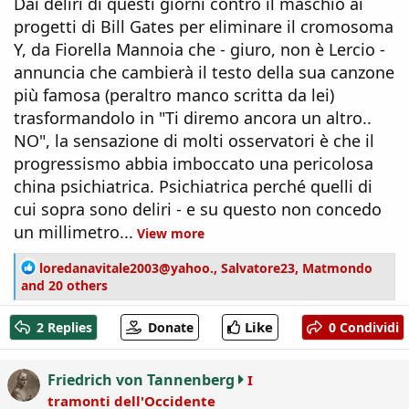
Dai deliri di questi giorni contro il maschio ai
progetti di Bill Gates per eliminare il cromosoma
Y, da Fiorella Mannoia che - giuro, non è Lercio -
annuncia che cambierà il testo della sua canzone
più famosa (peraltro manco scritta da lei)
trasformandolo in "Ti diremo ancora un altro..
NO", la sensazione di molti osservatori è che il
progressismo abbia imboccato una pericolosa
china psichiatrica. Psichiatrica perché quelli di
cui sopra sono deliri - e su questo non concedo
un millimetro...
View more
R
loredanavitale2003@yahoo.
,
Salvatore23
,
Matmondo
e
and 20 others
a
c
Like
2 Replies
Donate
0 Condividi
t
i
o
Friedrich von Tannenberg
I
n
tramonti dell'Occidente
s