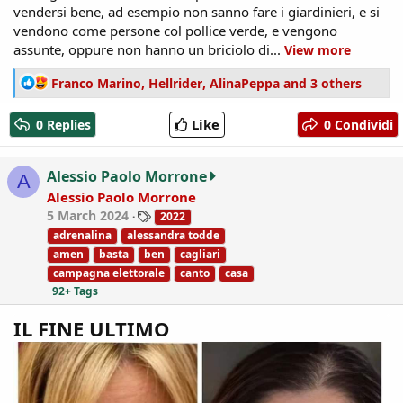
vendersi bene, ad esempio non sanno fare i giardinieri, e si
vendono come persone col pollice verde, e vengono
assunte, oppure non hanno un briciolo di...
View more
R
Franco Marino
,
Hellrider
,
AlinaPeppa
and 3 others
e
a
Like
0 Replies
0 Condividi
c
t
i
Alessio Paolo Morrone
A
o
Alessio Paolo Morrone
n
T
5 March 2024
2022
s
a
:
adrenalina
alessandra todde
g
amen
basta
ben
cagliari
s
campagna elettorale
canto
casa
92+ Tags
IL FINE ULTIMO