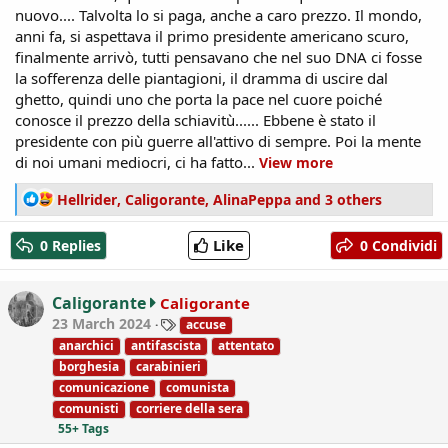
nuovo.... Talvolta lo si paga, anche a caro prezzo. Il mondo,
anni fa, si aspettava il primo presidente americano scuro,
finalmente arrivò, tutti pensavano che nel suo DNA ci fosse
la sofferenza delle piantagioni, il dramma di uscire dal
ghetto, quindi uno che porta la pace nel cuore poiché
conosce il prezzo della schiavitù...... Ebbene è stato il
presidente con più guerre all'attivo di sempre. Poi la mente
di noi umani mediocri, ci ha fatto...
View more
R
Hellrider
,
Caligorante
,
AlinaPeppa
and 3 others
e
a
Like
0 Replies
0 Condividi
c
t
i
Caligorante
Caligorante
o
T
23 March 2024
accuse
n
a
anarchici
antifascista
attentato
s
g
borghesia
carabinieri
:
s
comunicazione
comunista
comunisti
corriere della sera
55+ Tags