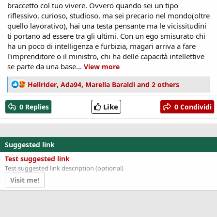
braccetto col tuo vivere. Ovvero quando sei un tipo
riflessivo, curioso, studioso, ma sei precario nel mondo(oltre
quello lavorativo), hai una testa pensante ma le vicissitudini
ti portano ad essere tra gli ultimi. Con un ego smisurato chi
ha un poco di intelligenza e furbizia, magari arriva a fare
l'imprenditore o il ministro, chi ha delle capacità intellettive
se parte da una base...
View more
R
Hellrider
,
Ada94
,
Marella Baraldi
and 2 others
e
a
Like
0 Replies
0 Condividi
c
t
i
o
Suggested link
n
s
Test suggested link
:
Test suggested link description (optional)
Visit me!