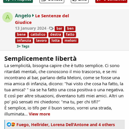
c
t
i
Angelo
Le Sentenze del
A
o
Giudice
n
T
13 January 2024
bar
ben
s
a
:
bene
cattolico
destra
fatto
g
infanzia
lavoro
lotta
meloni
s
3+ Tags
Semplicemente libertà
La semplicità, bisogna capire che è tutto semplice. Ci sono
ritardati mentali, che conoscono il mio trascorso, e se mi
incontrano al bar, parlano della Meloni, come se fosse una
mia amica di infanzia, dicono: "hai visto che cosa ha fatto, la
tua amica? " sia se ha fatto una cosa positiva o una negativa.
E così per altre situazioni, diventano tutti miei amici. Altri un
po' più sensati mi chiedono: "ma tu, per chi tifi?"
È semplice, io tifo per il buon senso, vorrei una strada,
illuminata...
View more
R
Fuego
,
Hellrider
,
Lorena Dell'Antone
and 4 others