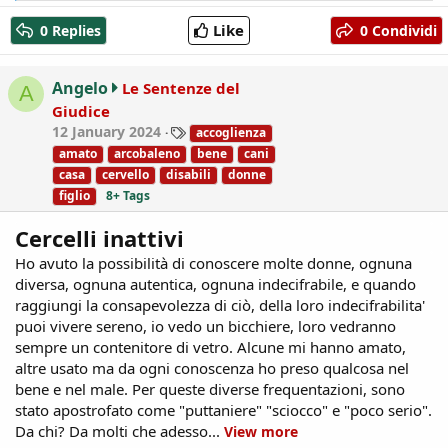
e
a
Like
0 Replies
0 Condividi
c
t
i
Angelo
Le Sentenze del
A
o
Giudice
n
T
12 January 2024
accoglienza
s
a
:
amato
arcobaleno
bene
cani
g
casa
cervello
disabili
donne
s
figlio
8+ Tags
Cercelli inattivi
Ho avuto la possibilità di conoscere molte donne, ognuna
diversa, ognuna autentica, ognuna indecifrabile, e quando
raggiungi la consapevolezza di ciò, della loro indecifrabilita'
puoi vivere sereno, io vedo un bicchiere, loro vedranno
sempre un contenitore di vetro. Alcune mi hanno amato,
altre usato ma da ogni conoscenza ho preso qualcosa nel
bene e nel male. Per queste diverse frequentazioni, sono
stato apostrofato come "puttaniere" "sciocco" e "poco serio".
Da chi? Da molti che adesso...
View more