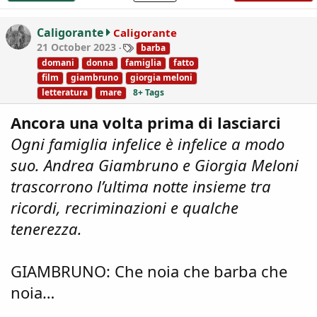
t
i
Caligorante
Caligorante
o
T
21 October 2023
barba
n
a
domani
donna
famiglia
fatto
s
g
film
giambruno
giorgia meloni
:
s
letteratura
mare
8+ Tags
Ancora una volta prima di lasciarci
Ogni famiglia infelice è infelice a modo
suo. Andrea Giambruno e Giorgia Meloni
trascorrono l’ultima notte insieme tra
ricordi, recriminazioni e qualche
tenerezza.
GIAMBRUNO: Che noia che barba che
noia…