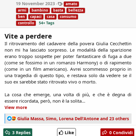
T
19 November 2023
amato
:
a
armi
bambino
basta
bellezza
g
ben
capaci
casa
consumo
s
controllo
54+ Tags
Vite a perdere
Il ritrovamento del cadavere della povera Giulia Cecchettin
non mi ha lasciato sorpreso. Le modalità della sparizione
erano troppo sospette per poter fantasticare di fuga a due
(come se fossimo in un romanzo Harmony) o di rapimento
(come in un film americano). Avrei scommesso proprio in
una tragedia di questo tipo, e restava solo da vedere se il
suo ex sarebbe stato ritrovato vivo o morto.
La cosa che emerge, una volta di più, e che è degna di
essere ricordata, però, non è la solita...​
View more
R
Giulia Massa
,
Simo
,
Lorena Dell'Antone
and 23 others
e
a
Like
3 Replies
0 Condividi
c