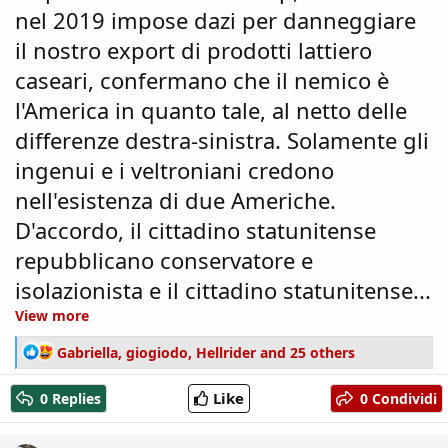
nel 2019 impose dazi per danneggiare
il nostro export di prodotti lattiero
caseari, confermano che il nemico è
l'America in quanto tale, al netto delle
differenze destra-sinistra. Solamente gli
ingenui e i veltroniani credono
nell'esistenza di due Americhe.
D'accordo, il cittadino statunitense
repubblicano conservatore e
isolazionista e il cittadino statunitense...
View more
R
Gabriella
,
giogiodo
,
Hellrider
and 25 others
e
a
Like
0 Replies
0 Condividi
c
t
i