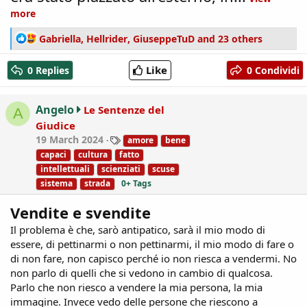
more
R
Gabriella
,
Hellrider
,
GiuseppeTuD
and 23 others
e
a
Like
0 Replies
0 Condividi
c
t
i
Angelo
Le Sentenze del
A
o
Giudice
n
T
19 March 2024
amore
bene
s
a
:
capaci
cultura
fatto
g
intellettuali
scienziati
scuse
s
sistema
strada
0+ Tags
Vendite e svendite
Il problema è che, sarò antipatico, sarà il mio modo di
essere, di pettinarmi o non pettinarmi, il mio modo di fare o
di non fare, non capisco perché io non riesca a vendermi. No
non parlo di quelli che si vedono in cambio di qualcosa.
Parlo che non riesco a vendere la mia persona, la mia
immagine. Invece vedo delle persone che riescono a