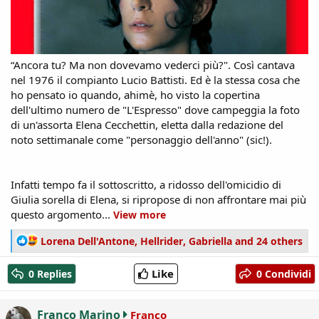
“Ancora tu? Ma non dovevamo vederci più?". Così cantava
nel 1976 il compianto Lucio Battisti. Ed è la stessa cosa che
ho pensato io quando, ahimè, ho visto la copertina
dell'ultimo numero de "L'Espresso" dove campeggia la foto
di un'assorta Elena Cecchettin, eletta dalla redazione del
noto settimanale come "personaggio dell'anno" (sic!).
Infatti tempo fa il sottoscritto, a ridosso dell'omicidio di
Giulia sorella di Elena, si ripropose di non affrontare mai più
questo argomento...
View more
R
Lorena Dell'Antone
,
Hellrider
,
Gabriella
and 24 others
e
a
Like
0 Replies
0 Condividi
c
t
i
Franco Marino
Franco