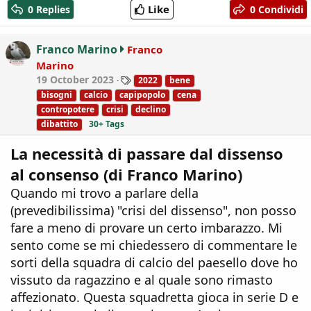
c
Like
0 Replies
0 Condividi
t
i
o
Franco Marino
Franco
n
Marino
s
T
19 October 2023
2022
bene
:
a
bisogni
calcio
capipopolo
cena
g
contropotere
crisi
declino
s
dibattito
30+ Tags
La necessità di passare dal dissenso
al consenso (di Franco Marino)
Quando mi trovo a parlare della
(prevedibilissima) "crisi del dissenso", non posso
fare a meno di provare un certo imbarazzo. Mi
sento come se mi chiedessero di commentare le
sorti della squadra di calcio del paesello dove ho
vissuto da ragazzino e al quale sono rimasto
affezionato. Questa squadretta gioca in serie D e