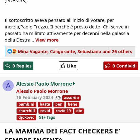
(PD+M5S).
Il sottoscritto aveva pensato all'inizio di votare, per
inerzia,Paolo Truzzu. Il perché è presto detto. Chi scrive in
passato ha militato attivamente per decenni nella galassia
della Destra...
View more
R
Mina Vagante
,
Caligorante
,
Sebastiano
and 26 others
e
a
Like
0 Replies
0 Condividi
c
t
i
Alessio Paolo Morrone
A
o
Alessio Paolo Morrone
n
T
16 February 2024
assurdo
s
a
:
bambini
basta
ben
bene
g
churchill
covid
covid 19
dio
s
djokovic
51+ Tags
LA MAMMA DEI FACT CHECKERS E'