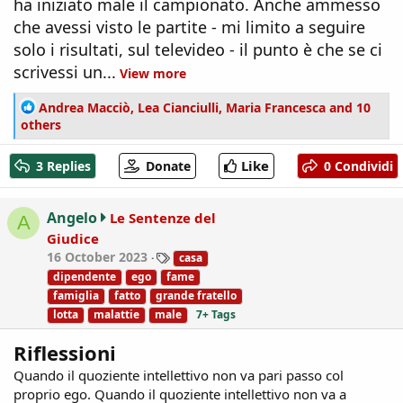
ha iniziato male il campionato. Anche ammesso
che avessi visto le partite - mi limito a seguire
solo i risultati, sul televideo - il punto è che se ci
scrivessi un...
View more
R
Andrea Macciò
,
Lea Cianciulli
,
Maria Francesca
and 10
e
others
a
c
Like
3 Replies
Donate
0 Condividi
t
i
o
Angelo
Le Sentenze del
A
n
Giudice
s
T
16 October 2023
casa
:
a
dipendente
ego
fame
g
famiglia
fatto
grande fratello
s
lotta
malattie
male
7+ Tags
Riflessioni
Quando il quoziente intellettivo non va pari passo col
proprio ego. Quando il quoziente intellettivo non va a