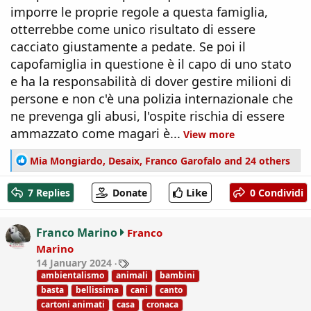
imporre le proprie regole a questa famiglia,
otterrebbe come unico risultato di essere
cacciato giustamente a pedate. Se poi il
capofamiglia in questione è il capo di uno stato
e ha la responsabilità di dover gestire milioni di
persone e non c'è una polizia internazionale che
ne prevenga gli abusi, l'ospite rischia di essere
ammazzato come magari è...
View more
R
Mia Mongiardo
,
Desaix
,
Franco Garofalo
and 24 others
e
a
Like
7 Replies
Donate
0 Condividi
c
t
i
Franco Marino
Franco
o
Marino
n
T
14 January 2024
s
a
ambientalismo
animali
bambini
:
g
basta
bellissima
cani
canto
s
cartoni animati
casa
cronaca