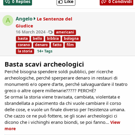
Like
0 Replies
0 Condividi
c
t
i
Angelo
Le Sentenze del
A
o
Giudice
n
T
16 March 2024
americani
s
a
:
basta
bello
bibbia
bologna
g
corano
denaro
fatto
film
s
la storia
14+ Tags
Basta scavi archeologici
Perché bisogna spendere soldi pubblici, per ricerche
archeologiche, perché sperperare denaro in restauri di
monumenti e/o opere d'arte, perché salvaguardare il teatro
greco o altre opere millenarie????? PERCHÉ?
Se ormai la storia viene travisata, cambiata, violentata e
sbrandellata a piacimento da chi vuole cambiare il corso
delle cose, e vuole un finale diverso per l'esistenza umana.
Che cazzo ce ne può fottere, se gli scavi archeologici ci
dicono che i vichinghi erano biondi, se poi fanno...
View
more