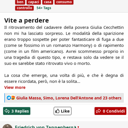
ben
capaci
casa
consumo
s
controllo
54+ Tags
Vite a perdere
Il ritrovamento del cadavere della povera Giulia Cecchettin
non mi ha lasciato sorpreso. Le modalità della sparizione
erano troppo sospette per poter fantasticare di fuga a due
(come se fossimo in un romanzo Harmony) o di rapimento
(come in un film americano). Avrei scommesso proprio in
una tragedia di questo tipo, e restava solo da vedere se il
suo ex sarebbe stato ritrovato vivo o morto.
La cosa che emerge, una volta di più, e che è degna di
essere ricordata, però, non è la solita...​
View more
R
Giulia Massa
,
Simo
,
Lorena Dell'Antone
and 23 others
e
a
Like
3 Replies
0 Condividi
c
t
i
Friedrich von Tannenberg
I