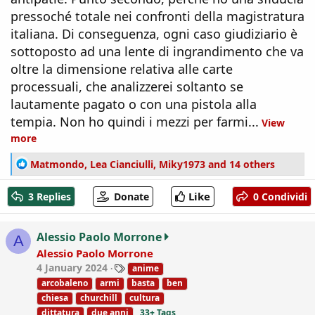
pressoché totale nei confronti della magistratura
italiana. Di conseguenza, ogni caso giudiziario è
sottoposto ad una lente di ingrandimento che va
oltre la dimensione relativa alle carte
processuali, che analizzerei soltanto se
lautamente pagato o con una pistola alla
tempia. Non ho quindi i mezzi per farmi...
View
more
R
Matmondo
,
Lea Cianciulli
,
Miky1973
and 14 others
e
a
Like
3 Replies
Donate
0 Condividi
c
t
i
Alessio Paolo Morrone
A
o
Alessio Paolo Morrone
n
T
4 January 2024
anime
s
a
:
arcobaleno
armi
basta
ben
g
chiesa
churchill
cultura
s
dittatura
due anni
33+ Tags