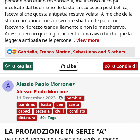
persone non erano responsabili, ma il senso di colpa
inculcato dal buonismo della storia scolastica post bellica,
faceva sì che questa antipatia restava velata. A me che della
storia comunune mi son sempre sbattuto le palle mi
facevano ribrezzo tranquillamente e non lo mascheravo.
Adesso però in questi giorni per fortuna avverto che quella
leggera antipatia nelle persone...
View more
R
Gabriella
,
Franco Marino
,
Sebastiano
and 5 others
e
a
Like
0 Replies
0 Condividi
c
t
i
Alessio Paolo Morrone
A
o
Alessio Paolo Morrone
n
T
11 December 2023
bambini
s
a
:
bambino
basta
ben
canto
g
capaci
cecenia
civili
conflitto
s
dittatura
50+ Tags
LA PROMOZIONE IN SERIE "A"
Da un po di tempo molti osservatori avulsi al mondo