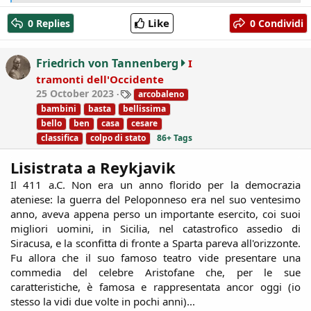
e
a
Like
0 Replies
0 Condividi
c
t
i
Friedrich von Tannenberg
I
o
tramonti dell'Occidente
n
T
25 October 2023
arcobaleno
s
a
:
bambini
basta
bellissima
g
bello
ben
casa
cesare
s
classifica
colpo di stato
86+ Tags
Lisistrata a Reykjavik
Il 411 a.C. Non era un anno florido per la democrazia
ateniese: la guerra del Peloponneso era nel suo ventesimo
anno, aveva appena perso un importante esercito, coi suoi
migliori uomini, in Sicilia, nel catastrofico assedio di
Siracusa, e la sconfitta di fronte a Sparta pareva all'orizzonte.
Fu allora che il suo famoso teatro vide presentare una
commedia del celebre Aristofane che, per le sue
caratteristiche, è famosa e rappresentata ancor oggi (io
stesso la vidi due volte in pochi anni)...​