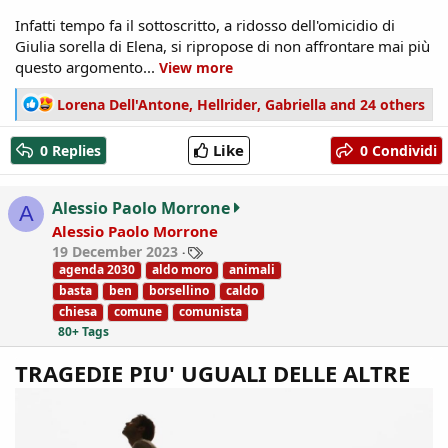
Infatti tempo fa il sottoscritto, a ridosso dell'omicidio di
Giulia sorella di Elena, si ripropose di non affrontare mai più
questo argomento...
View more
R
Lorena Dell'Antone
,
Hellrider
,
Gabriella
and 24 others
e
a
Like
0 Replies
0 Condividi
c
t
i
Alessio Paolo Morrone
A
o
Alessio Paolo Morrone
n
T
19 December 2023
s
a
agenda 2030
aldo moro
animali
:
g
basta
ben
borsellino
caldo
s
chiesa
comune
comunista
80+ Tags
TRAGEDIE PIU' UGUALI DELLE ALTRE