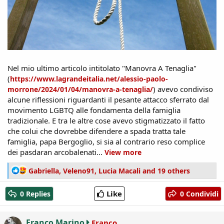
Nel mio ultimo articolo intitolato "Manovra A Tenaglia"
(
https://www.lagrandeitalia.net/alessio-paolo-
) avevo condiviso
morrone/2024/01/04/manovra-a-tenaglia/
alcune riflessioni riguardanti il pesante attacco sferrato dal
movimento LGBTQ alle fondamenta della famiglia
tradizionale. E tra le altre cose avevo stigmatizzato il fatto
che colui che dovrebbe difendere a spada tratta tale
famiglia, papa Bergoglio, si sia al contrario reso complice
dei pasdaran arcobalenati...
View more
R
Gabriella
,
Veleno91
,
Lucia Macali
and 19 others
e
a
Like
0 Replies
0 Condividi
c
t
i
Franco Marino
Franco