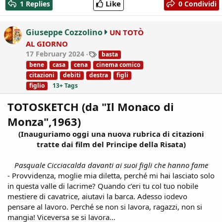
Like
1 Replies
0 Condividi
t
i
o
Giuseppe Cozzolino
UN TOTÒ
n
AL GIORNO
s
T
17 February 2024
basta
:
a
bene
casa
cena
cinema comico
g
citazioni
debiti
destra
figli
s
figlio
13+ Tags
TOTOSKETCH (da "Il Monaco di
Monza",1963)
(Inauguriamo oggi una nuova rubrica di citazioni
tratte dai film del Principe della Risata)
Pasquale Cicciacalda davanti ai suoi figli che hanno fame
- Provvidenza, moglie mia diletta, perché mi hai lasciato solo
in questa valle di lacrime? Quando c’eri tu col tuo nobile
mestiere di cavatrice, aiutavi la barca. Adesso iodevo
pensare al lavoro. Perché se non si lavora, ragazzi, non si
mangia! Viceversa se si lavora…