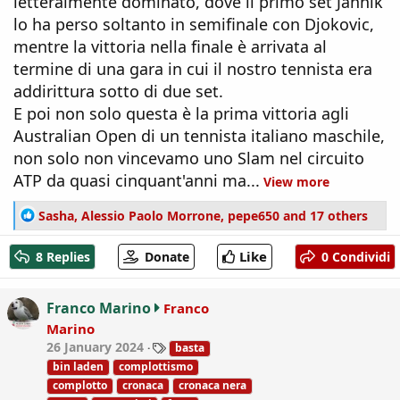
letteralmente dominato, dove il primo set Jannik
lo ha perso soltanto in semifinale con Djokovic,
mentre la vittoria nella finale è arrivata al
termine di una gara in cui il nostro tennista era
addirittura sotto di due set.
E poi non solo questa è la prima vittoria agli
Australian Open di un tennista italiano maschile,
non solo non vincevamo uno Slam nel circuito
ATP da quasi cinquant'anni ma...
View more
R
Sasha
,
Alessio Paolo Morrone
,
pepe650
and 17 others
e
a
Like
8 Replies
Donate
0 Condividi
c
t
i
Franco Marino
Franco
o
Marino
n
T
26 January 2024
basta
s
a
:
bin laden
complottismo
g
complotto
cronaca
cronaca nera
s