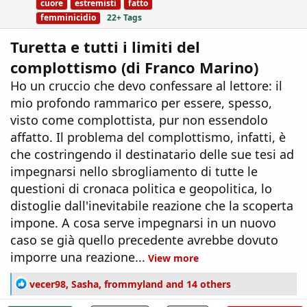
cuore
estremisti
fatto
femminicidio
22+ Tags
Turetta e tutti i limiti del
complottismo (di Franco Marino)
Ho un cruccio che devo confessare al lettore: il
mio profondo rammarico per essere, spesso,
visto come complottista, pur non essendolo
affatto. Il problema del complottismo, infatti, è
che costringendo il destinatario delle sue tesi ad
impegnarsi nello sbrogliamento di tutte le
questioni di cronaca politica e geopolitica, lo
distoglie dall'inevitabile reazione che la scoperta
impone. A cosa serve impegnarsi in un nuovo
caso se già quello precedente avrebbe dovuto
imporre una reazione...
View more
R
vecer98
,
Sasha
,
frommyland
and 14 others
e