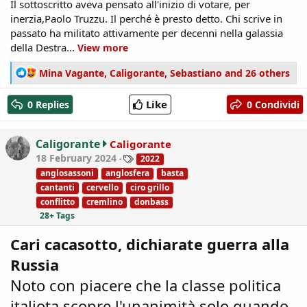
Il sottoscritto aveva pensato all'inizio di votare, per
inerzia,Paolo Truzzu. Il perché è presto detto. Chi scrive in
passato ha militato attivamente per decenni nella galassia
della Destra...
View more
R
Mina Vagante
,
Caligorante
,
Sebastiano
and 26 others
e
a
Like
0 Replies
0 Condividi
c
t
i
Caligorante
Caligorante
o
T
18 February 2024
2022
n
a
anglosassoni
anglosfera
basta
s
g
cantanti
cervello
ciro grillo
:
s
conflitto
cremlino
donbass
28+ Tags
Cari cacasotto, dichiarate guerra alla
Russia
Noto con piacere che la classe politica
italiota scopre l'unanimità solo quando