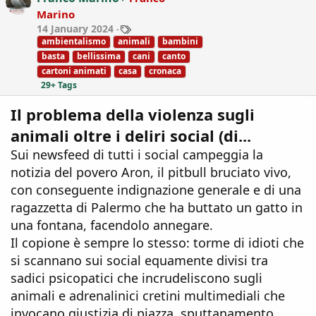
o
Marino
n
T
14 January 2024
s
a
ambientalismo
animali
bambini
:
g
basta
bellissima
cani
canto
s
cartoni animati
casa
cronaca
29+ Tags
Il problema della violenza sugli
animali oltre i deliri social (di...
Sui newsfeed di tutti i social campeggia la
notizia del povero Aron, il pitbull bruciato vivo,
con conseguente indignazione generale e di una
ragazzetta di Palermo che ha buttato un gatto in
una fontana, facendolo annegare.
Il copione è sempre lo stesso: torme di idioti che
si scannano sui social equamente divisi tra
sadici psicopatici che incrudeliscono sugli
animali e adrenalinici cretini multimediali che
invocano giustizia di piazza, sputtanamento