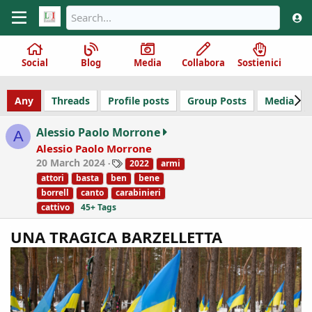
Social
Blog
Media
Collabora
Sostienici
Any
Threads
Profile posts
Group Posts
Media
Alessio Paolo Morrone
A
Alessio Paolo Morrone
T
20 March 2024
2022
armi
a
attori
basta
ben
bene
g
borrell
canto
carabinieri
s
cattivo
45+ Tags
UNA TRAGICA BARZELLETTA