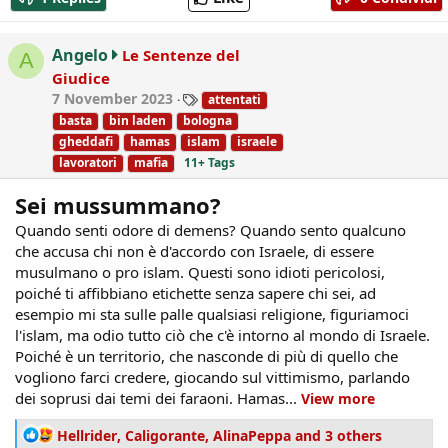
c
t
i
Angelo
Le Sentenze del
A
o
Giudice
n
T
7 November 2023
attentati
s
a
:
basta
bin laden
bologna
g
gheddafi
hamas
islam
israele
s
lavoratori
mafia
11+ Tags
Sei mussummano?
Quando senti odore di demens? Quando sento qualcuno
che accusa chi non è d'accordo con Israele, di essere
musulmano o pro islam. Questi sono idioti pericolosi,
poiché ti affibbiano etichette senza sapere chi sei, ad
esempio mi sta sulle palle qualsiasi religione, figuriamoci
l'islam, ma odio tutto ciò che c'è intorno al mondo di Israele.
Poiché è un territorio, che nasconde di più di quello che
vogliono farci credere, giocando sul vittimismo, parlando
dei soprusi dai temi dei faraoni. Hamas...
View more
R
Hellrider
,
Caligorante
,
AlinaPeppa
and 3 others