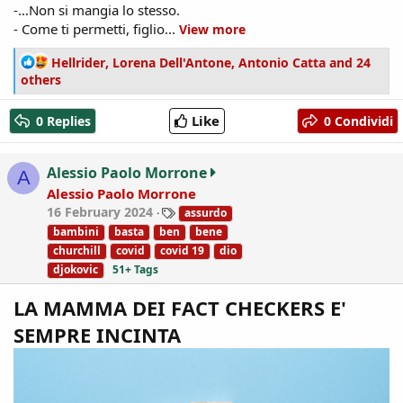
-…Non si mangia lo stesso.
- Come ti permetti, figlio...
View more
R
Hellrider
,
Lorena Dell'Antone
,
Antonio Catta
and 24
e
others
a
c
Like
0 Replies
0 Condividi
t
i
o
Alessio Paolo Morrone
A
n
Alessio Paolo Morrone
s
T
16 February 2024
assurdo
:
a
bambini
basta
ben
bene
g
churchill
covid
covid 19
dio
s
djokovic
51+ Tags
LA MAMMA DEI FACT CHECKERS E'
SEMPRE INCINTA