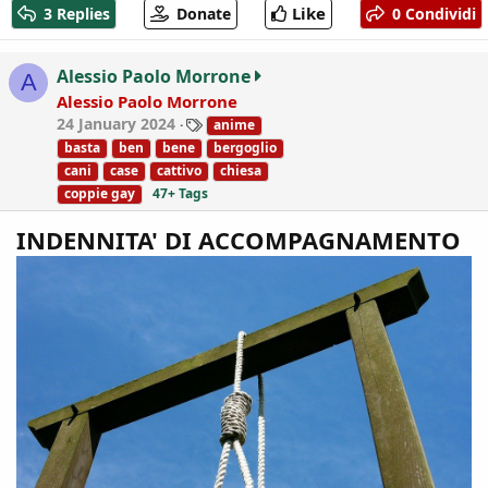
a
Like
3 Replies
Donate
0 Condividi
c
t
i
Alessio Paolo Morrone
A
o
Alessio Paolo Morrone
n
T
24 January 2024
anime
s
a
:
basta
ben
bene
bergoglio
g
cani
case
cattivo
chiesa
s
coppie gay
47+ Tags
INDENNITA' DI ACCOMPAGNAMENTO