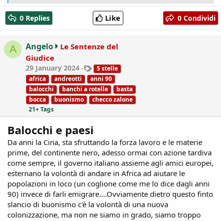
e
a
Like
0 Replies
0 Condividi
c
t
i
Angelo
Le Sentenze del
A
o
Giudice
n
T
29 January 2024
5 stelle
s
a
:
africa
andreotti
anni 90
g
balocchi
banchi a rotelle
basta
s
bocca
buonismo
checco zalone
21+ Tags
Balocchi e paesi
Da anni la Cina, sta sfruttando la forza lavoro e le materie
prime, del continente nero, adesso ormai con azione tardiva
come sempre, il governo italiano assieme agli amici europei,
esternano la volontà di andare in Africa ad aiutare le
popolazioni in loco (un coglione come me lo dice dagli anni
90) invece di farli emigrare....Ovviamente dietro questo finto
slancio di buonismo c'è la volontà di una nuova
colonizzazione, ma non ne siamo in grado, siamo troppo