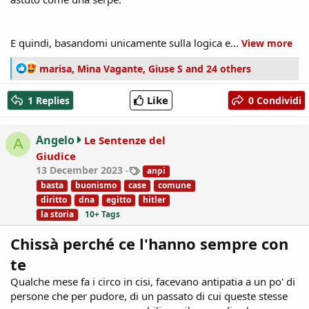
E quindi, basandomi unicamente sulla logica e...
View more
R
marisa
,
Mina Vagante
,
Giuse S
and 24 others
e
a
Like
1 Replies
0 Condividi
c
t
i
Angelo
Le Sentenze del
A
o
Giudice
n
T
13 December 2023
anpi
s
a
:
basta
buonismo
case
comune
g
diritto
dna
egitto
hitler
s
la storia
10+ Tags
Chissà perché ce l'hanno sempre con
te
Qualche mese fa i circo in cisi, facevano antipatia a un po' di
persone che per pudore, di un passato di cui queste stesse