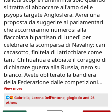
si tratta di abboccare all'amo delle
psyops targate Anglosfera. Avrei una
proposta da suggerire ai parlamentari
che accorreranno numerosi alla
fiaccolata bipartisan di lunedì per
celebrare la scomparsa di Navalny: cari
cacasotto, finitela di latricchiare come
tanti Chihuahua e abbiate il coraggio di
dichiarare guerra alla Russia, nero su
bianco. Avete obliterato la bandiera
della Federazione dalle competizioni...
View more
R
Gabriella
,
Lorena Dell'Antone
,
giogiodo
and 26
e
others
a
c