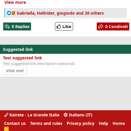
View more
R
Gabriella
,
Hellrider
,
giogiodo
and 20 others
e
a
Like
0 Replies
0 Condividi
c
t
i
o
Suggested link
n
s
Test suggested link
:
Test suggested link description (optional)
Visit me!
Kairete - La Grande Italia
Italiano (IT)
Contact us
Terms and rules
Privacy policy
Help
Home
R