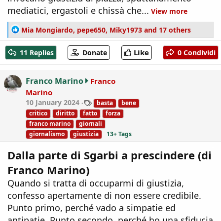
mediatici, ergastoli e chissà che...
View more
R
Mia Mongiardo
,
pepe650
,
Miky1973
and 17 others
e
a
Like
11 Replies
Donate
0 Condividi
c
t
i
Franco Marino
Franco
o
Marino
n
T
10 January 2024
basta
bene
s
a
:
critico
diritto
fatto
forza
g
franco marino
giornali
s
giornalismo
giustizia
13+ Tags
Dalla parte di Sgarbi a prescindere (di
Franco Marino)
Quando si tratta di occuparmi di giustizia,
confesso apertamente di non essere credibile.
Punto primo, perché vado a simpatie ed
antipatie. Punto secondo, perché ho una sfiducia