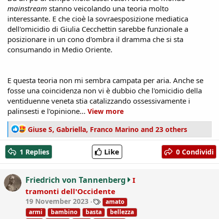
mainstream
stanno veicolando una teoria molto
interessante. E che cioè la sovraesposizione mediatica
dell'omicidio di Giulia Cecchettin sarebbe funzionale a
posizionare in un cono d'ombra il dramma che si sta
consumando in Medio Oriente.
E questa teoria non mi sembra campata per aria. Anche se
fosse una coincidenza non vi è dubbio che l'omicidio della
ventiduenne veneta stia catalizzando ossessivamente i
palinsesti e l'opinione...
View more
R
Giuse S
,
Gabriella
,
Franco Marino
and 23 others
e
a
Like
1 Replies
0 Condividi
c
t
i
Friedrich von Tannenberg
I
o
tramonti dell'Occidente
n
T
19 November 2023
amato
s
a
:
armi
bambino
basta
bellezza
g