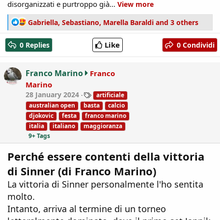
disorganizzati e purtroppo già...
View more
R
Gabriella
,
Sebastiano
,
Marella Baraldi
and 3 others
e
a
Like
0 Replies
0 Condividi
c
t
i
Franco Marino
Franco
o
Marino
n
T
28 January 2024
artificiale
s
a
:
australian open
basta
calcio
g
djokovic
festa
franco marino
s
italia
italiano
maggioranza
9+ Tags
Perché essere contenti della vittoria
di Sinner (di Franco Marino)
La vittoria di Sinner personalmente l'ho sentita
molto.
Intanto, arriva al termine di un torneo