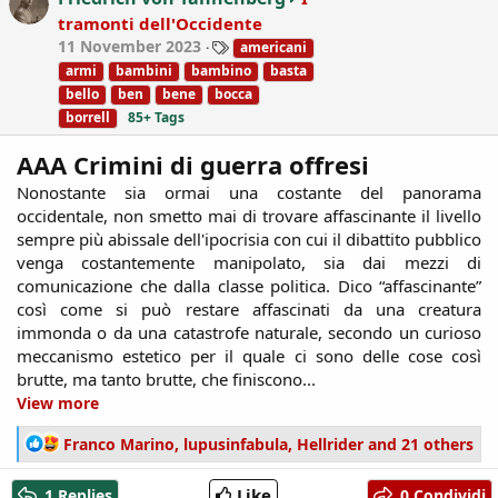
o
tramonti dell'Occidente
n
T
11 November 2023
americani
s
a
:
armi
bambini
bambino
basta
g
bello
ben
bene
bocca
s
borrell
85+ Tags
AAA Crimini di guerra offresi
Nonostante sia ormai una costante del panorama
occidentale, non smetto mai di trovare affascinante il livello
sempre più abissale dell'ipocrisia con cui il dibattito pubblico
venga costantemente manipolato, sia dai mezzi di
comunicazione che dalla classe politica. Dico “affascinante”
così come si può restare affascinati da una creatura
immonda o da una catastrofe naturale, secondo un curioso
meccanismo estetico per il quale ci sono delle cose così
brutte, ma tanto brutte, che finiscono...​
View more
R
Franco Marino
,
lupusinfabula
,
Hellrider
and 21 others
e
a
Like
1 Replies
0 Condividi