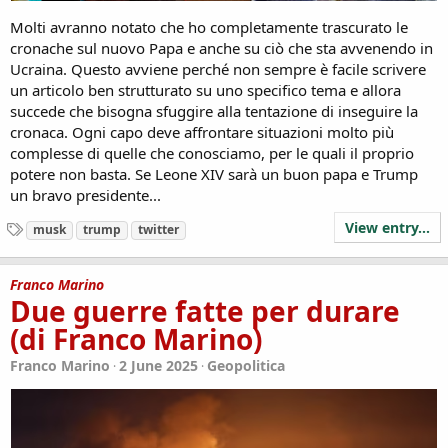
Molti avranno notato che ho completamente trascurato le
cronache sul nuovo Papa e anche su ciò che sta avvenendo in
Ucraina. Questo avviene perché non sempre è facile scrivere
un articolo ben strutturato su uno specifico tema e allora
succede che bisogna sfuggire alla tentazione di inseguire la
cronaca. Ogni capo deve affrontare situazioni molto più
complesse di quelle che conosciamo, per le quali il proprio
potere non basta. Se Leone XIV sarà un buon papa e Trump
un bravo presidente...
View entry...
T
musk
trump
twitter
a
g
s
Franco Marino
Due guerre fatte per durare
(di Franco Marino)
Franco Marino
2 June 2025
Geopolitica