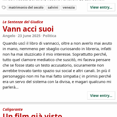
View entry...
T
matrimonio del secolo
salvini
venezia
a
g
s
Le Sentenze del Giudice
Vann acci suoi
Angelo
23 June 2025
Politica
Quando uscì il libro di vannacci, oltre a non averlo mai avuto
in mano, nemmeno per sbaglio curiosando in libreria, infatti
non ha mai stuzzicato il mio interesse. Soprattutto perché,
tutto quel clamore mediatico che suscitò, mi faceva pensare
che se fosse stato un testo accusatorio, sicuramente non
avrebbe trovato tanto spazio sui social e altri canali. In più il
personaggio non mi ha mai fatto simpatia ( in primis perché
era un servo del sistema con la divisa, e magari qualcuno mi
parlerà...
View entry...
Caligorante
Un film già visto