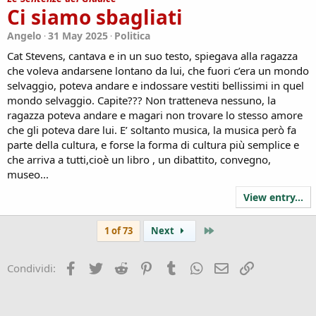
Ci siamo sbagliati
Angelo
31 May 2025
Politica
Cat Stevens, cantava e in un suo testo, spiegava alla ragazza
che voleva andarsene lontano da lui, che fuori c’era un mondo
selvaggio, poteva andare e indossare vestiti bellissimi in quel
mondo selvaggio. Capite??? Non tratteneva nessuno, la
ragazza poteva andare e magari non trovare lo stesso amore
che gli poteva dare lui. E’ soltanto musica, la musica però fa
parte della cultura, e forse la forma di cultura più semplice e
che arriva a tutti,cioè un libro , un dibattito, convegno,
museo...
View entry...
Last
1 of 73
Next
Facebook
Twitter
Reddit
Pinterest
Tumblr
WhatsApp
Email
Link
Condividi: