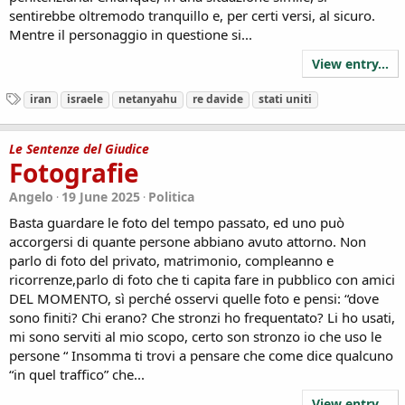
sentirebbe oltremodo tranquillo e, per certi versi, al sicuro.
Mentre il personaggio in questione si...
View entry...
T
iran
israele
netanyahu
re davide
stati uniti
a
g
s
Le Sentenze del Giudice
Fotografie
Angelo
19 June 2025
Politica
Basta guardare le foto del tempo passato, ed uno può
accorgersi di quante persone abbiano avuto attorno. Non
parlo di foto del privato, matrimonio, compleanno e
ricorrenze,parlo di foto che ti capita fare in pubblico con amici
DEL MOMENTO, sì perché osservi quelle foto e pensi: “dove
sono finiti? Chi erano? Che stronzi ho frequentato? Li ho usati,
mi sono serviti al mio scopo, certo son stronzo io che uso le
persone “ Insomma ti trovi a pensare che come dice qualcuno
“in quel traffico” che...
View entry...