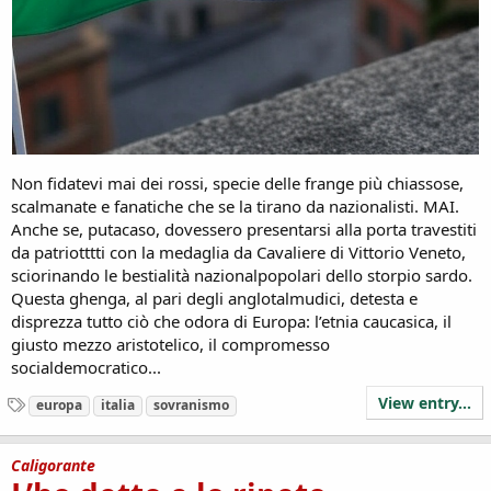
Non fidatevi mai dei rossi, specie delle frange più chiassose,
scalmanate e fanatiche che se la tirano da nazionalisti. MAI.
Anche se, putacaso, dovessero presentarsi alla porta travestiti
da patriotttti con la medaglia da Cavaliere di Vittorio Veneto,
sciorinando le bestialità nazionalpopolari dello storpio sardo.
Questa ghenga, al pari degli anglotalmudici, detesta e
disprezza tutto ciò che odora di Europa: l’etnia caucasica, il
giusto mezzo aristotelico, il compromesso
socialdemocratico...
View entry...
T
europa
italia
sovranismo
a
g
s
Caligorante