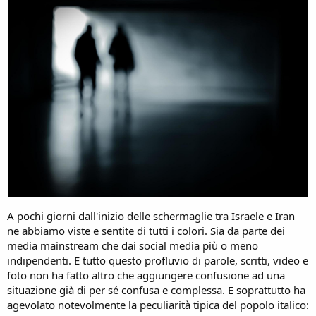
A pochi giorni dall'inizio delle schermaglie tra Israele e Iran
ne abbiamo viste e sentite di tutti i colori. Sia da parte dei
media mainstream che dai social media più o meno
indipendenti. E tutto questo profluvio di parole, scritti, video e
foto non ha fatto altro che aggiungere confusione ad una
situazione già di per sé confusa e complessa. E soprattutto ha
agevolato notevolmente la peculiarità tipica del popolo italico: