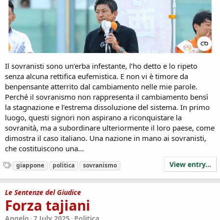
Il sovranisti sono un’erba infestante, l’ho detto e lo ripeto
senza alcuna rettifica eufemistica. E non vi è timore da
benpensante atterrito dal cambiamento nelle mie parole.
Perché il sovranismo non rappresenta il cambiamento bensì
la stagnazione e l’estrema dissoluzione del sistema. In primo
luogo, questi signori non aspirano a riconquistare la
sovranità, ma a subordinare ulteriormente il loro paese, come
dimostra il caso italiano. Una nazione in mano ai sovranisti,
che costituiscono una...
View entry...
T
giappone
politica
sovranismo
a
g
s
Le Sentenze del Giudice
Forza tajiani
Angelo
7 July 2025
Politica