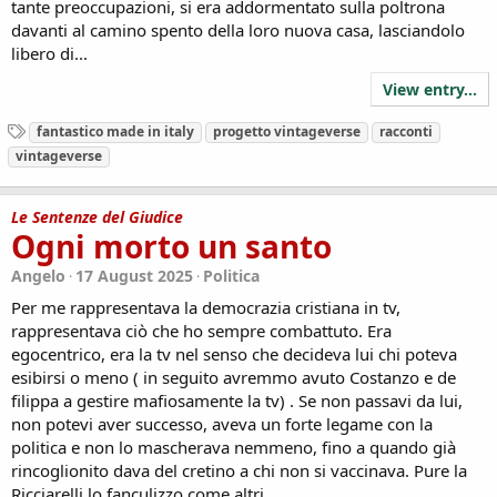
tante preoccupazioni, si era addormentato sulla poltrona
davanti al camino spento della loro nuova casa, lasciandolo
libero di...
View entry...
T
fantastico made in italy
progetto vintageverse
racconti
a
vintageverse
g
s
Le Sentenze del Giudice
Ogni morto un santo
Angelo
17 August 2025
Politica
Per me rappresentava la democrazia cristiana in tv,
rappresentava ciò che ho sempre combattuto. Era
egocentrico, era la tv nel senso che decideva lui chi poteva
esibirsi o meno ( in seguito avremmo avuto Costanzo e de
filippa a gestire mafiosamente la tv) . Se non passavi da lui,
non potevi aver successo, aveva un forte legame con la
politica e non lo mascherava nemmeno, fino a quando già
rincoglionito dava del cretino a chi non si vaccinava. Pure la
Ricciarelli lo fanculizzo come altri...