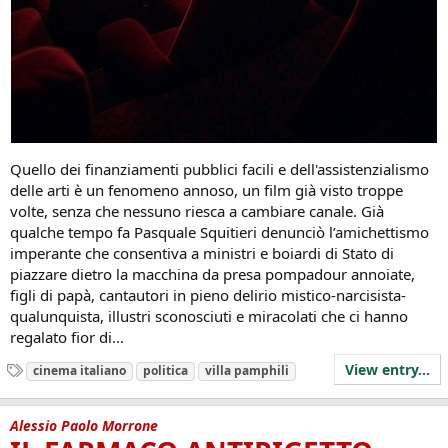
Quello dei finanziamenti pubblici facili e dell'assistenzialismo
delle arti è un fenomeno annoso, un film già visto troppe
volte, senza che nessuno riesca a cambiare canale. Già
qualche tempo fa Pasquale Squitieri denunciò l’amichettismo
imperante che consentiva a ministri e boiardi di Stato di
piazzare dietro la macchina da presa pompadour annoiate,
figli di papà, cantautori in pieno delirio mistico-narcisista-
qualunquista, illustri sconosciuti e miracolati che ci hanno
regalato fior di...
View entry...
T
cinema italiano
politica
villa pamphili
a
g
s
Alessio Paolo Morrone