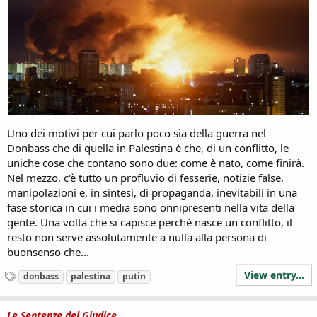
Uno dei motivi per cui parlo poco sia della guerra nel
Donbass che di quella in Palestina è che, di un conflitto, le
uniche cose che contano sono due: come è nato, come finirà.
Nel mezzo, c'è tutto un profluvio di fesserie, notizie false,
manipolazioni e, in sintesi, di propaganda, inevitabili in una
fase storica in cui i media sono onnipresenti nella vita della
gente. Una volta che si capisce perché nasce un conflitto, il
resto non serve assolutamente a nulla alla persona di
buonsenso che...
View entry...
T
donbass
palestina
putin
a
g
s
Le Sentenze del Giudice