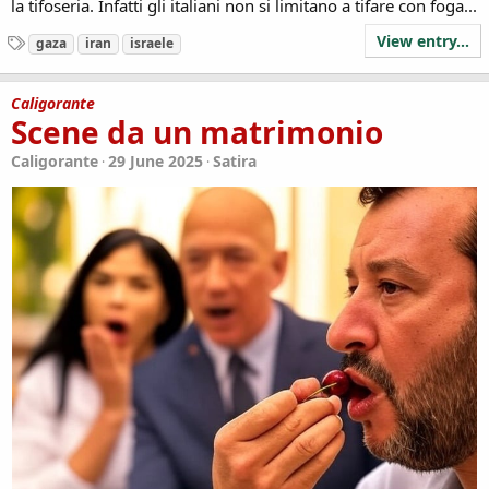
la tifoseria. Infatti gli italiani non si limitano a tifare con foga...
View entry...
T
gaza
iran
israele
a
g
s
Caligorante
Scene da un matrimonio
Caligorante
29 June 2025
Satira