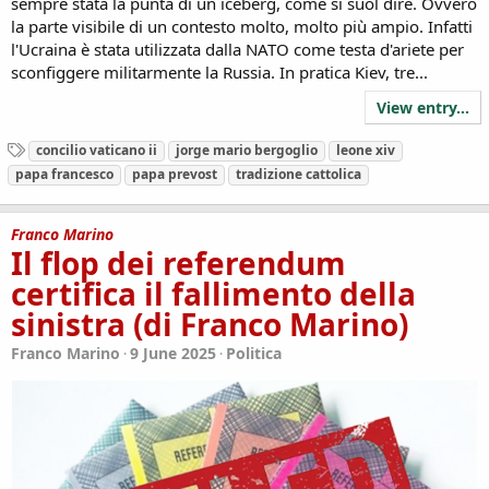
sempre stata la punta di un iceberg, come si suol dire. Ovvero
la parte visibile di un contesto molto, molto più ampio. Infatti
l'Ucraina è stata utilizzata dalla NATO come testa d'ariete per
sconfiggere militarmente la Russia. In pratica Kiev, tre...
View entry...
T
concilio vaticano ii
jorge mario bergoglio
leone xiv
a
papa francesco
papa prevost
tradizione cattolica
g
s
Franco Marino
Il flop dei referendum
certifica il fallimento della
sinistra (di Franco Marino)
Franco Marino
9 June 2025
Politica