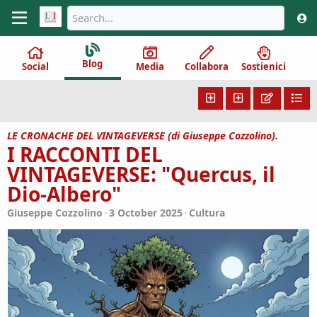
Blog
Social
Media
Collabora
Sostienici
LE CRONACHE DEL VINTAGEVERSE (di Giuseppe Cozzolino).
I RACCONTI DEL
VINTAGEVERSE: "Quercus, il
Dio-Albero"
Giuseppe Cozzolino
3 October 2025
Cultura