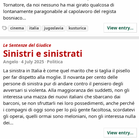
Tornatore, da noi nessuno ha mai girato qualcosa di
lontanamente paragonabile al capolavoro del regista
bosniaco...
View entry...
T
cinema
italia
jugoslavia
kusturica
a
g
s
Le Sentenze del Giudice
Sinistri e sinistrati
Angelo
4 July 2025
Politica
La sinistra in Italia è come quel marito che si taglia il pisello
per far dispetto alla moglie. Il novanta per cento delle
persone di sinistra pur di andare contro il pensiero degli
avversari si violenta. Alla maggioranza dei suddetti, non gli
interessa una mazza dei nuovi italiani che sbarcano dai
barconi, se non sfruttarli nei loro possedimenti, anche perché
i compagni di oggi sono per lo più gente facoltosa, scordatevi
gli operai, quelli ormai sono meloniani, non gli interessa nulla
dei...
View entry...