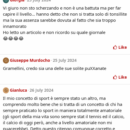
G
c
Vi giuro non sto scherzando e non è una battuta ma per far
t
i
capire il livello… hanno detto che non si tratta solo di tonsillite
o
ma la sua assenza sarebbe dovuta al fatto che sia troppo
n
innamorato
s
Ho letto un articolo e non ricordo su quale giornale
:
😂😂😂😂
Like
Giuseppe Murdocho
25 July 2024
G
Gramellini, credo sia una delle sue solite puXXanate
Like
Gianluca
26 July 2024
G
Il mio concetto di sport è sempre stato un altro, ma
comprendo molto bene che si tratta di un concetto di chi ha
sempre praticato lo sport in maniera totalmente amatoriale
(gli sport della mia vita sono sempre stat il tennis ed il calcio,
il calcio di oggi però, anche a livello amatoriale non mi
puacerebbe). Detto questo ritengo comunque corretto e