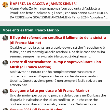
È APERTA LA CACCIA A JANNIK SINNER!
Alcuni Media Zerbini internazionali (con aggiunta di "addetti ai
lavori" con fette di salame sugli occhi) che non hanno avuto NULLA
DA RIDIRE sulle GRAVISSIME ANOMALIE di Parigi 2024 - "pugilessi"...
More entries from Franco Marino
Il flop dei referendum certifica il fallimento della sinistra
(di Franco Marino)
Qualche tempo fa scrissi un articolo dove dissi che "il socialismo è
fallito", non mi meravigliai delle reazioni. Una delle cose che mi ha,
semmai, sempre meravigliato è la capacità degli esseri...
L'errore di sottovalutare Trump e sopravvalutare Elon
Musk (di Franco Marino)
Molti avranno notato che ho completamente trascurato le
cronache sul nuovo Papa e anche su ciò che sta avvenendo in
Ucraina. Questo avviene perché non sempre è facile scrivere un
articolo ben...
Due guerre fatte per durare (di Franco Marino)
Uno dei motivi per cui parlo poco sia della guerra nel Donbass che
di quella in Palestina è che, di un conflitto, le uniche cose che
contano sono due: come è nato, come finirà. Nel mezzo, c'è...
Genova 2025 (di Franco Marino)