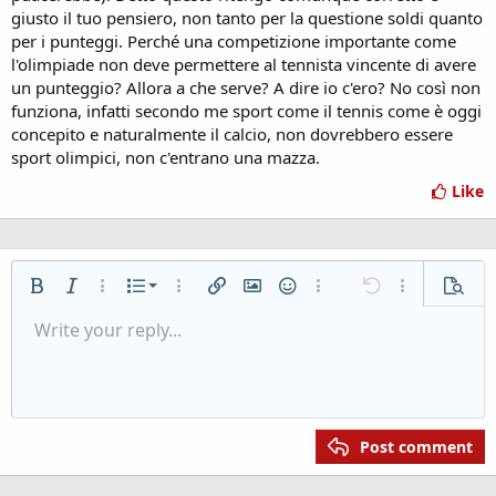
giusto il tuo pensiero, non tanto per la questione soldi quanto
per i punteggi. Perché una competizione importante come
l'olimpiade non deve permettere al tennista vincente di avere
un punteggio? Allora a che serve? A dire io c'ero? No così non
funziona, infatti secondo me sport come il tennis come è oggi
concepito e naturalmente il calcio, non dovrebbero essere
sport olimpici, non c'entrano una mazza.
Like
Ordered list
Bold
Italic
More options...
List
More options...
Insert link
Insert image
Smilies
More options...
Undo
More options..
Previe
Unordered list
Write your reply...
Align left
9
Normal
Save draft
Arial
Font size
Alignment
Quote
Redo
Media
Toggle BB code
Text color
Paragraph format
Insert table
Remove formatting
Font family
Insert horizontal line
Drafts
Strike-through
Spoiler
Underline
Code
Inline code
Inline spoiler
Indent
10
Heading 1
Delete draft
Book Antiqua
Align center
12
Heading 2
Courier New
Outdent
Align right
Georgia
15
Heading 3
Justify text
Post comment
18
Tahoma
22
Times New Roman