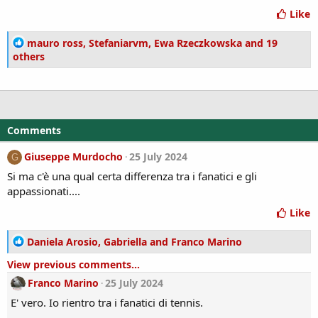
Like
R
mauro ross
,
Stefaniarvm
,
Ewa Rzeczkowska
and 19
e
others
a
c
t
i
o
Comments
n
s
Giuseppe Murdocho
25 July 2024
G
:
Si ma c'è una qual certa differenza tra i fanatici e gli
appassionati....
Like
R
Daniela Arosio
,
Gabriella
and
Franco Marino
e
View previous comments...
a
c
Franco Marino
25 July 2024
t
E' vero. Io rientro tra i fanatici di tennis.
i