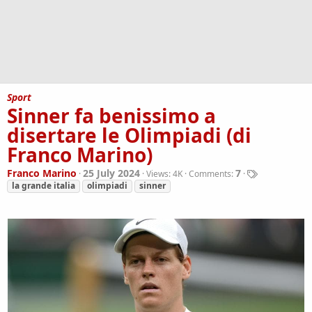
Sport
Sinner fa benissimo a
disertare le Olimpiadi (di
Franco Marino)
T
Franco Marino
25 July 2024
7
Views:
4K
Comments:
a
la grande italia
olimpiadi
sinner
g
s