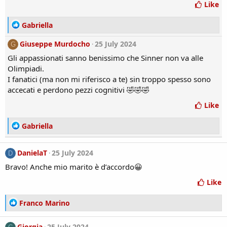
o
Like
n
s
R
Gabriella
:
e
Giuseppe Murdocho
a
25 July 2024
G
c
Gli appassionati sanno benissimo che Sinner non va alle
t
Olimpiadi.
i
I fanatici (ma non mi riferisco a te) sin troppo spesso sono
o
accecati e perdono pezzi cognitivi 🤣🤣🤣
n
s
Like
:
R
Gabriella
e
a
DanielaT
25 July 2024
D
c
t
Bravo! Anche mio marito è d’accordo😀
i
Like
o
n
R
s
Franco Marino
e
:
a
Giorgia
25 July 2024