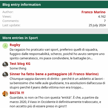
Blog entry information
26
Trebuchet MS
Verdana
Author
Franco Marino
Views
4.162
Comments
7
Last update
25 July 2024
More entries in Sport
Rugby
A
Da ragazzo ho praticato vari sport, preferivo quelli di squadra,
fuggivo dalle responsabilità, scherzo, poiché ho avuto sempre uno
spirito cameratesco, mi piace condividere, le battaglie (in...
Test blog KG
Some thing
Sinner ha fatto bene a patteggiare (di Franco Marino)
Chiunque sappia davvero di diritto - perché è un addetto ai lavori -
sa benissimo che nelle aule giudiziarie, tra assoluzioni dall'accusa di
stupro perché il jeans della vittima non era troppo...
BASTA !!!
Guardate, io non ce l'ho con questa "entità". È che, a partire da
marzo 2020, il Vaso in Occidente è definitivamente traboccato, e
non accetto più di essere preso in giro!!!