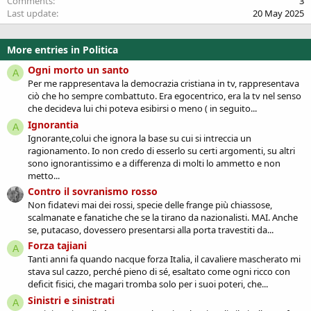
Comments
3
Last update
20 May 2025
More entries in Politica
Ogni morto un santo
A
Per me rappresentava la democrazia cristiana in tv, rappresentava
ciò che ho sempre combattuto. Era egocentrico, era la tv nel senso
che decideva lui chi poteva esibirsi o meno ( in seguito...
Ignorantia
A
Ignorante,colui che ignora la base su cui si intreccia un
ragionamento. Io non credo di esserlo su certi argomenti, su altri
sono ignorantissimo e a differenza di molti lo ammetto e non
metto...
Contro il sovranismo rosso
Non fidatevi mai dei rossi, specie delle frange più chiassose,
scalmanate e fanatiche che se la tirano da nazionalisti. MAI. Anche
se, putacaso, dovessero presentarsi alla porta travestiti da...
Forza tajiani
A
Tanti anni fa quando nacque forza Italia, il cavaliere mascherato mi
stava sul cazzo, perché pieno di sé, esaltato come ogni ricco con
deficit fisici, che magari tromba solo per i suoi poteri, che...
Sinistri e sinistrati
A