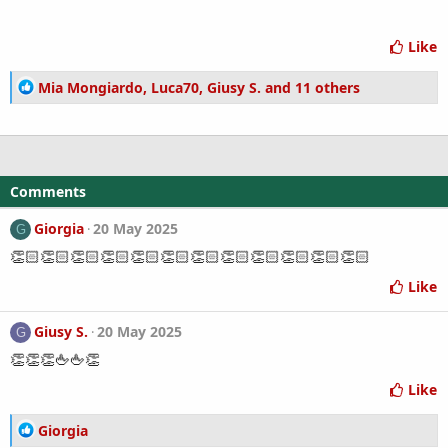
Like
R
Mia Mongiardo
,
Luca70
,
Giusy S.
and 11 others
e
a
c
t
i
Comments
o
n
Giorgia
20 May 2025
G
s
👏🏻👏🏻👏🏻👏🏻👏🏻👏🏻👏🏻👏🏻👏🏻👏🏻👏🏻👏🏻
:
Like
Giusy S.
20 May 2025
G
👏👏👏🖕🖕👏
Like
R
Giorgia