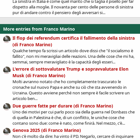
La sinistra in Italia è come quel marito che si taglia il pisello per far
dispetto alla moglie. Il novanta per cento delle persone di sinistra
pur di andare contro il pensiero degli avversari si...
More entries from Franco Marino
Il flop dei referendum certifica il fallimento della sinistra
(di Franco Marino)
Qualche tempo fa scrissi un articolo dove dissi che "il socialismo è
fallito", non mi meravigliai delle reazioni. Una delle cose che mi ha,
semmai, sempre meravigliato è la capacità degli esseri...
L'errore di sottovalutare Trump e sopravvalutare Elon
Musk (di Franco Marino)
Molti avranno notato che ho completamente trascurato le
cronache sul nuovo Papa e anche su ciò che sta avvenendo in
Ucraina. Questo avviene perché non sempre è facile scrivere un
articolo ben...
Due guerre fatte per durare (di Franco Marino)
Uno dei motivi per cui parlo poco sia della guerra nel Donbass che
di quella in Palestina è che, di un conflitto, le uniche cose che
contano sono due: come è nato, come finirà. Nel mezzo, c'è...
Genova 2025 (di Franco Marino)
Non c'è molto da dire: ha vinto il PD. Negarlo, cercare di inquinare