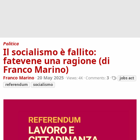
Politica
Il socialismo è fallito:
fatevene una ragione (di
Franco Marino)
T
Franco Marino
20 May 2025
3
Views:
4K
Comments:
jobs act
a
referendum
socialismo
g
s