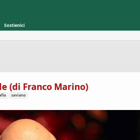
Sostienici
le (di Franco Marino)
fia
saviano