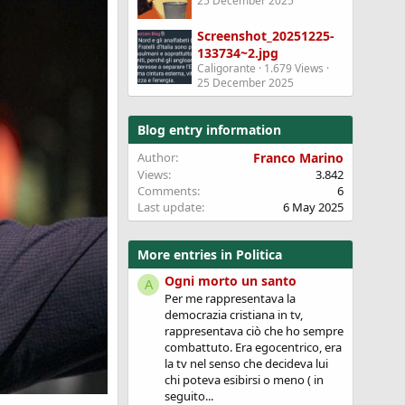
25 December 2025
Screenshot_20251225-
133734~2.jpg
Caligorante
1.679 Views
25 December 2025
Blog entry information
Author
Franco Marino
Views
3.842
Comments
6
Last update
6 May 2025
More entries in Politica
Ogni morto un santo
A
Per me rappresentava la
democrazia cristiana in tv,
rappresentava ciò che ho sempre
combattuto. Era egocentrico, era
la tv nel senso che decideva lui
chi poteva esibirsi o meno ( in
seguito...