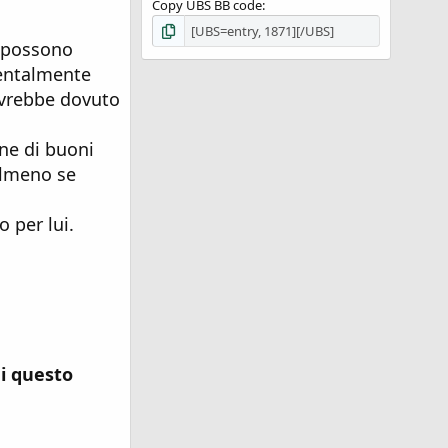
Copy UBS BB code
i possono
amentalmente
 avrebbe dovuto
one di buoni
Almeno se
o per lui.
di questo