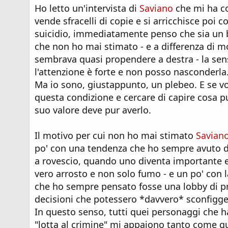
Ho letto un'intervista di
Saviano
che mi ha c
vende sfracelli di copie e si arricchisce poi c
suicidio, immediatamente penso che sia un b
che non ho mai stimato - e a differenza di mo
sembrava quasi propendere a destra - la sens
l'attenzione è forte e non posso nasconderla
Ma io sono, giustappunto, un plebeo. E se vog
questa condizione e cercare di capire cosa 
suo valore deve pur averlo.
Il motivo per cui non ho mai stimato
Savian
po' con una tendenza che ho sempre avuto di
a rovescio, quando uno diventa importante e f
vero arrosto e non solo fumo - e un po' con l
che ho sempre pensato fosse una lobby di pr
decisioni che potessero *davvero* sconfigge
In questo senso, tutti quei personaggi che ha
"lotta al crimine" mi appaiono tanto come q