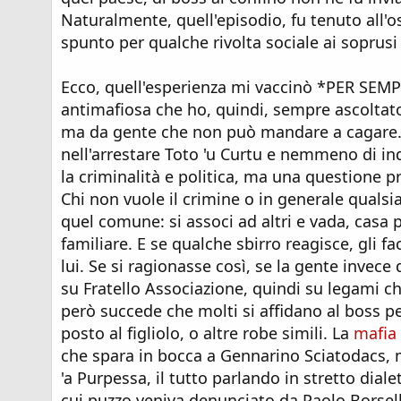
Naturalmente, quell'episodio, fu tenuto all'
spunto per qualche rivolta sociale ai soprusi 
Ecco, quell'esperienza mi vaccinò *PER SEMPR
antimafiosa che ho, quindi, sempre ascoltato 
ma da gente che non può mandare a cagare. D
nell'arrestare Toto 'u Curtu e nemmeno di inda
la criminalità e politica, ma una questione p
Chi non vuole il crimine o in generale qualsia
quel comune: si associ ad altri e vada, casa 
familiare. E se qualche sbirro reagisce, gli 
lui. Se si ragionasse così, se la gente invec
su Fratello Associazione, quindi su legami c
però succede che molti si affidano al boss pe
posto al figliolo, o altre robe simili. La
mafia
che spara in bocca a Gennarino Sciatodacs, m
'a Purpessa, il tutto parlando in stretto diale
cui puzzo veniva denunciato da Paolo Borsel