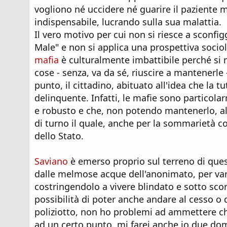
vogliono né uccidere né guarire il paziente m
indispensabile, lucrando sulla sua malattia.
Il vero motivo per cui non si riesce a sconfi
Male" e non si applica una prospettiva socio
mafia
è culturalmente imbattibile perché si n
cose - senza, va da sé, riuscire a mantenerle 
punto, il cittadino, abituato all'idea che la 
delinquente. Infatti, le mafie sono particol
e robusto e che, non potendo mantenerlo, alla 
di turno il quale, anche per la sommarietà c
dello Stato.
Saviano
è emerso proprio sul terreno di ques
dalle melmose acque dell'anonimato, per varie
costringendolo a vivere blindato e sotto scor
possibilità di poter anche andare al cesso 
poliziotto, non ho problemi ad ammettere che
ad un certo punto, mi farei anche io due do