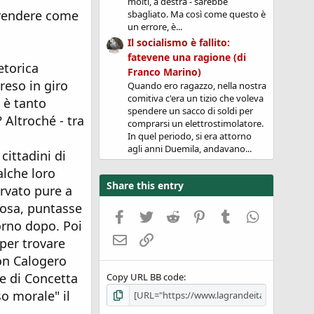
molti, a destra - sarebbe
 prendere come
sbagliato. Ma così come questo è
un errore, è...
Il socialismo è fallito:
fatevene una ragione (di
etorica
Franco Marino)
reso in giro
Quando ero ragazzo, nella nostra
comitiva c'era un tizio che voleva
è tanto
spendere un sacco di soldi per
 Altroché - tra
comprarsi un elettrostimolatore.
In quel periodo, si era attorno
agli anni Duemila, andavano...
cittadini di
alche loro
Share this entry
ervato pure a
cosa, puntasse
Facebook
Twitter
Reddit
Pinterest
Tumblr
WhatsApp
orno dopo. Poi
Email
Link
 per trovare
on Calogero
e di Concetta
Copy URL BB code
o morale" il