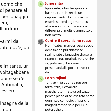
Ignorantia
n uomo che
A
Ignorante,colui che ignora la
 di pensare al
base su cui si intreccia un
n personaggio
ragionamento. Io non credo di
esserlo su certi argomenti, su
iera,
altri sono ignorantissimo e a
i attirare
differenza di molti lo ammetto e
non metto...
Contro il sovranismo rosso
evarmi da
Non fidatevi mai dei rossi, specie
vato dov'è, un
delle frange più chiassose,
scalmanate e fanatiche che se la
tirano da nazionalisti. MAI. Anche
se, putacaso, dovessero
 irritante, un
presentarsi alla porta travestiti
i voltagabbana
da...
apire se c'è
Forza tajiani
A
Tanti anni fa quando nacque
l'Antimafia,
forza Italia, il cavaliere
ndessero
mascherato mi stava sul cazzo,
perché pieno di sé, esaltato come
ogni ricco con deficit fisici, che
'insegna della
magari tromba solo per i suoi
e, non
poteri, che...