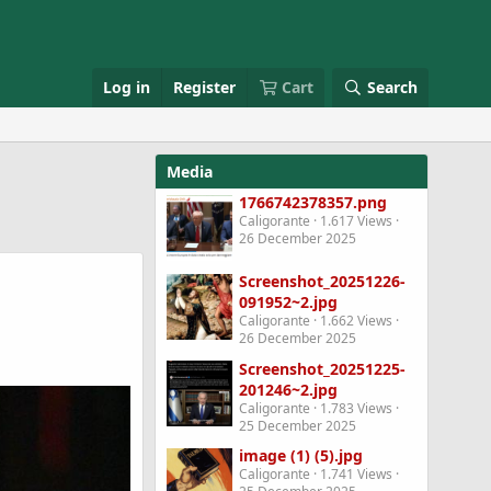
Log in
Register
Cart
Search
Media
1766742378357.png
Caligorante
1.617 Views
26 December 2025
Screenshot_20251226-
091952~2.jpg
Caligorante
1.662 Views
26 December 2025
Screenshot_20251225-
201246~2.jpg
Caligorante
1.783 Views
25 December 2025
image (1) (5).jpg
Caligorante
1.741 Views