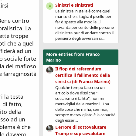
irsi
Sinistri e sinistrati
A
La sinistra in Italia è come quel
marito che si taglia il pisello per
"Bene contro
far dispetto alla moglie. Il
novanta per cento delle persone
ralistica. La
di sinistra pur di andare contro il
mette troppe
pensiero degli avversari si...
oti che a quel
ffiderà ad un
More entries from Franco
o sociale forte
Marino
cia del mafioso
Il flop dei referendum
e farraginosità
certifica il fallimento della
sinistra (di Franco Marino)
Qualche tempo fa scrissi un
articolo dove dissi che "il
 la testa
socialismo è fallito", non mi
di fatto,
meravigliai delle reazioni. Una
delle cose che mi ha, semmai,
ito della
sempre meravigliato è la capacità
esso ad un
degli esseri...
oblema è che
L'errore di sottovalutare
Trump e sopravvalutare
do davvero