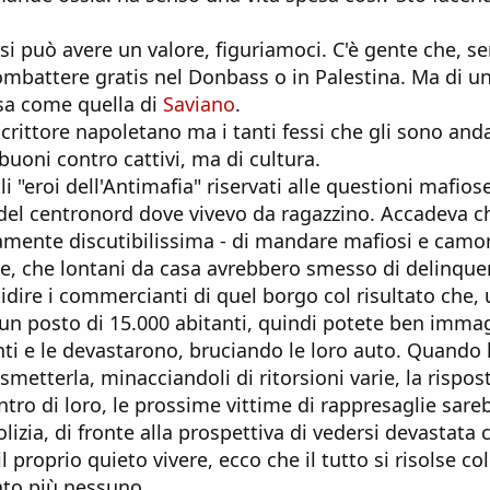
rsi può avere un valore, figuriamoci. C'è gente che, s
combattere gratis nel Donbass o in Palestina. Ma di 
usa come quella di
Saviano
.
rittore napoletano ma i tanti fessi che gli sono andat
buoni contro cattivi, ma di cultura.
 "eroi dell'Antimafia" riservati alle questioni mafios
el centronord dove vivevo da ragazzino. Accadeva ch
camente discutibilissima - di mandare mafiosi e camorr
ce, che lontani da casa avrebbero smesso di delinque
idire i commercianti di quel borgo col risultato che, 
(un posto di 15.000 abitanti, quindi potete ben imma
ti e le devastarono, bruciando le loro auto. Quando l
etterla, minacciandoli di ritorsioni varie, la rispost
ro di loro, le prossime vittime di rappresaglie sareb
lizia, di fronte alla prospettiva di vedersi devastata
il proprio quieto vivere, ecco che il tutto si risolse col
ato più nessuno.