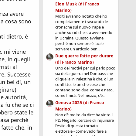
Elon Musk (di Franco
Marino)
enza avere
Molti avranno notato che ho
una cosa sono
completamente trascurato le
cronache sul nuovo Papa e
anche su ciò che sta avvenendo
i dietro, è
in Ucraina. Questo avviene
perché non sempre è facile
scrivere un articolo ben...
e, mi viene
Due guerre fatte per durare
e, in quegli
(di Franco Marino)
isti al
Uno dei motivi per cui parlo poco
re. Successe
sia della guerra nel Donbass che
di quella in Palestina è che, di un
un bel dì, un
conflitto, le uniche cose che
ginare)
contano sono due: come è nato,
come finirà. Nel mezzo, c'è...
e autorità,
Genova 2025 (di Franco
a fu che se ci
Marino)
bero state le
Non c'è molto da dire: ha vinto il
 casa perché
PD. Negarlo, cercare di inquinare
l'esito di questa tornata
 fatto che, in
elettorale - come vedo fare a