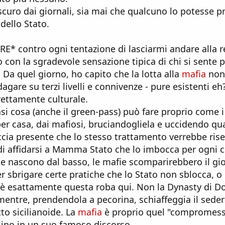
oscuro dai giornali, sia mai che qualcuno lo potesse
dello Stato.
E* contro ogni tentazione di lasciarmi andare alla r
con la sgradevole sensazione tipica di chi si sente p
a quel giorno, ho capito che la lotta alla
mafia
non 
gare su terzi livelli e connivenze - pure esistenti eh?
rettamente culturale.
si cosa (anche il green-pass) può fare proprio come i 
per casa, dai mafiosi, bruciandogliela e uccidendo qu
faccia presente che lo stesso trattamento verrebbe ris
e di affidarsi a Mamma Stato che lo imbocca per ogni 
he nascono dal basso, le mafie scomparirebbero il gi
r sbrigare certe pratiche che lo Stato non sblocca, o
è esattamente questa roba qui. Non la Dynasty di D
entre, prendendola a pecorina, schiaffeggia il seder
tto sicilianoide. La
mafia
è proprio quel "compromess
lino in un suo famoso discorso.