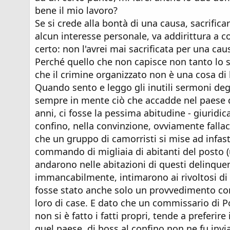
bene il mio lavoro?
Se si crede alla bontà di una causa, sacrifica
alcun interesse personale, va addirittura a 
certo: non l'avrei mai sacrificata per una ca
Perché quello che non capisce non tanto lo sc
che il crimine organizzato non è una cosa di 
Quando sento e leggo gli inutili sermoni degli
sempre in mente ciò che accadde nel paese d
anni, ci fosse la pessima abitudine - giuridi
confino, nella convinzione, ovviamente falla
che un gruppo di camorristi si mise ad infast
commando di migliaia di abitanti del posto 
andarono nelle abitazioni di questi delinquen
immancabilmente, intimarono ai rivoltosi di sm
fosse stato anche solo un provvedimento cont
loro di case. E dato che un commissario di Po
non si è fatto i fatti propri, tende a preferire 
quel paese, di boss al confino non ne fu invi