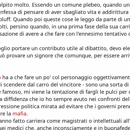
olpito molto. Essendo un comune plebeo, quando u
onfessa di pensare di aver sbagliato vita e addirittura
luff. Quando poi queste cose le leggo da parte di u
lti, persino quando, in una prima fase della sua carr
azione di avere a che fare con l'ennesimo tentativo d
.
lio portare un contributo utile al dibattito, devo el
può provare un signore che comunque, per essere arri
o
ha a che fare un po' col personaggio oggettivamente
 scendere dal carro del vincitore - sono una sorta d
amoso, mi viene la tentazione di fargli le pulci per c
a diffidenza che io ho sempre avuto nei confronti del
essione politica mirata ad evitare che i governi pre
re la
mafia
.
nno fatto carriera come magistrati o intellettuali all
uei medici che, anche inconsciamente e in buonafed