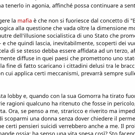
a tenerlo in agonia, affinché possa continuare a sent
ggere la
mafia
è che non si fuoriesce dal concetto di 
logica alla questione che vada oltre la dimensione mo
utre dell'illusione socialistica di uno Stato che pro
- e che quindi lascia, inevitabilmente, scoperti dei vu
tutela di se stesso debba essere affidata ad un terzo, a
armente diffuse in quei paesi che promettono uno stat
fine di fatto scaricano i cittadini delusi tra le brac
on cui applica certi meccanismi, prevarrà sempre sull
ta lobby e, quando con la sua Gomorra ha tirato fuori
 ragioni qualcuno ha ritenuto che fosse in pericolo, 
ta. Ora, se penso a me, straricco e riverito ma imped
o di scoparmi una donna senza dover chiedere il perm
 certi pensieri suicidi verrebbero anche a me. Il pr
mande ossia: ha senso una vita spesa così? Sto facen