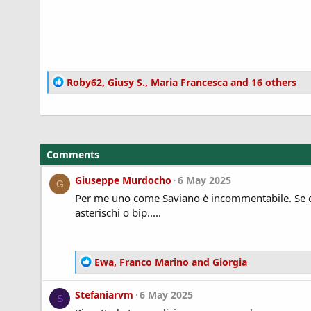
R
Roby62
,
Giusy S.
,
Maria Francesca
and 16 others
e
a
c
t
i
Comments
o
n
Giuseppe Murdocho
6 May 2025
G
s
Per me uno come Saviano è incommentabile. Se do
:
asterischi o bip.....
R
Ewa
,
Franco Marino
and
Giorgia
e
a
Stefaniarvm
6 May 2025
S
c