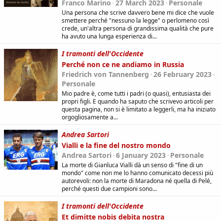
Franco Marino
27 March 2023
Personale
Una persona che scrive davvero bene mi dice che vuole
smettere perché "nessuno la legge" o perlomeno così
crede, un'altra persona di grandissima qualità che pure
ha avuto una lunga esperienza di...
I tramonti dell'Occidente
Perché non ce ne andiamo in Russia
Friedrich von Tannenberg
26 February 2023
Personale
Mio padre è, come tutti i padri (o quasi), entusiasta dei
propri figli. E quando ha saputo che scrivevo articoli per
questa pagina, non si è limitato a leggerli, ma ha iniziato
orgogliosamente a...
Andrea Sartori
Vialli e la fine del nostro mondo
Andrea Sartori
6 January 2023
Personale
La morte di Gianluca Vialli dà un senso di "fine di un
mondo" come non me lo hanno comunicato decessi più
autorevoli: non la morte di Maradona né quella di Pelé,
perché questi due campioni sono...
I tramonti dell'Occidente
Et dimitte nobis debita nostra