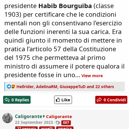
presidente
Habib Bourguiba
(classe
1903) per certificare che le condizioni
mentali non gli consentivano l’esercizio
delle funzioni inerenti la sua carica. Era
quindi giunto il momento di mettere in
pratica l’articolo 57 della Costituzione
del 1975 che permetteva al primo
ministro di assumere il potere qualora il
presidente fosse in uno...
View more
R
Hellrider
,
AdelinaRM
,
GiuseppeTuD
and 22 others
e
a
Like
0 Replies
0 Condividi
c
t
i
Caligorante
Caligorante
o
T
22 September 2023
007
n
a
27 gennaio
agnelli
america