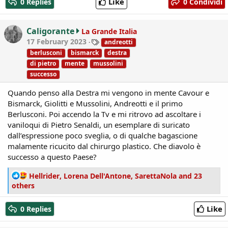
Like
0 Replies
0 Condividi
t
i
o
Caligorante
La Grande Italia
n
T
17 February 2023
andreotti
s
a
berlusconi
bismarck
destra
:
g
di pietro
mente
mussolini
s
successo
Quando penso alla Destra mi vengono in mente Cavour e
Bismarck, Giolitti e Mussolini, Andreotti e il primo
Berlusconi. Poi accendo la Tv e mi ritrovo ad ascoltare i
vaniloqui di Pietro Senaldi, un esemplare di suricato
dall’espressione poco sveglia, o di qualche bagascione
malamente ricucito dal chirurgo plastico. Che diavolo è
successo a questo Paese?
R
Hellrider
,
Lorena Dell'Antone
,
SarettaNola
and 23
e
others
a
c
Like
0 Replies
t
i