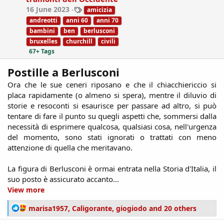
n
T
16 June 2023
amicizia
s
a
:
andreotti
anni 60
anni 70
g
bambini
ben
berlusconi
s
bruxelles
churchill
civili
67+ Tags
Postille a Berlusconi
Ora che le sue ceneri riposano e che il chiacchiericcio si
placa rapidamente (o almeno si spera), mentre il diluvio di
storie e resoconti si esaurisce per passare ad altro, si può
tentare di fare il punto su quegli aspetti che, sommersi dalla
necessità di esprimere qualcosa, qualsiasi cosa, nell'urgenza
del momento, sono stati ignorati o trattati con meno
attenzione di quella che meritavano.
La figura di Berlusconi è ormai entrata nella Storia d'Italia, il
suo posto è assicurato accanto...​
View more
R
marisa1957
,
Caligorante
,
giogiodo
and 20 others
e