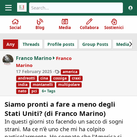
Social
Blog
Media
Collabora
Sostienici
Any
Threads
Profile posts
Group Posts
Media
Franco Marino
Franco
Marino
T
17 February 2025
america
a
andreotti
cina
cossiga
craxi
g
india
montanelli
multipolare
s
nato
pci
6+ Tags
Siamo pronti a fare a meno degli
Stati Uniti? (di Franco Marino)
In questi giorni sto facendo un sacco di sogni
strani. Ma ce n'è uno che mi ha colpito
particolarmente. Ho sognato che l'America si