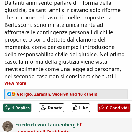
Da tanti anni sento parlare di riforma della
giustizia, da tanti anni si ricavano solo riforme
che, o come nel caso di quelle proposte da
Berlusconi, sono mirate unicamente ad
affrontare le contingenze personali di chi le
propone, o sono dettate dal clamore del
momento, come per esempio l'introduzione
della responsabilità civile del giudice. Nel primo
caso, la riforma della giustizia viene vista
inevitabilmente come una legge ad personam,
nel secondo caso non si considera che tutti i...
View more
R
Giorgio
,
Zarasan
,
vecer98
and 10 others
e
a
Like
1 Replies
Donate
0 Condividi
c
t
i
Friedrich von Tannenberg
I
o
tramonti dell'Occidente