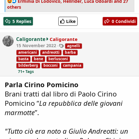
R
Erminia Di Lodovico
,
Hellrider
,
Luca Odoardi
and 27
e
others
a
c
Like
5 Replies
0 Condividi
t
i
o
Caligorante
Caligorante
n
T
15 November 2022
agnelli
s
a
americani
andreotti
barba
:
g
basta
bene
berlusconi
s
bilderberg
bocconi
campania
71+ Tags
Parla Cirino Pomicino
Brani tratti dal libro di Paolo Cirino
Pomicino “
La repubblica delle giovani
marmotte
”.
"Tutto ciò era noto a Giulio Andreotti: un