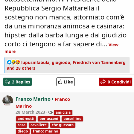
Repubblica Sergio Mattarella il
sostegno non manca, attorniato com’è
da una minoranza animosa e casinara:
hipster dalla barba lunga e dal giudizio
corto ci tengono a far sapere di...
View
more
R
lupusinfabula
,
giogiodo
,
Friedrich von Tannenberg
e
and 28 others
a
c
Like
2 Replies
0 Condividi
t
i
o
Franco Marino
Franco
n
Marino
s
T
28 March 2023
amicizia
:
a
andreotti
berlusconi
borsellino
g
casa
cavaliere
che guevara
s
diego
franco marino