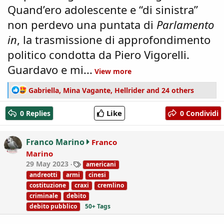
Quand’ero adolescente e “di sinistra”
non perdevo una puntata di
Parlamento
in
, la trasmissione di approfondimento
politico condotta da Piero Vigorelli.
Guardavo e mi...
View more
R
Gabriella
,
Mina Vagante
,
Hellrider
and 24 others
e
a
Like
0 Replies
0 Condividi
c
t
i
Franco Marino
Franco
o
Marino
n
T
29 May 2023
americani
s
a
:
andreotti
armi
cinesi
g
costituzione
craxi
cremlino
s
criminale
debito
debito pubblico
50+ Tags