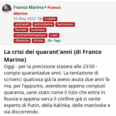
o
Franco Marino
Franco
n
Marino
s
T
25 May 2023
5 stelle
:
a
andreotti
antisistema
berlusconi
g
burioni
business
s
controinformazione
craxi
dibattito
diritto
28+ Tags
La crisi dei quarant'anni (di Franco
Marino)
Oggi - per la precisione stasera alle 23:50 -
compio quarantadue anni. La tentazione di
scriverci qualcosa già la avevo avuta due anni fa
ma, per l'appunto, avendone appena compiuti
quaranta, sarei stato come il tizio che entra in
Russia e appena varca il confine già si sente
esperto di Putin, della Kalinka, delle matrioske e
via discorrendo.