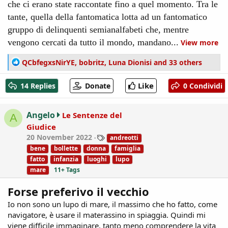
che ci erano state raccontate fino a quel momento. Tra le
tante, quella della fantomatica lotta ad un fantomatico
gruppo di delinquenti semianalfabeti che, mentre
vengono cercati da tutto il mondo, mandano...
View more
R
QCbfegxsNirYE
,
bobritz
,
Luna Dionisi
and 33 others
e
a
Like
14 Replies
Donate
0 Condividi
c
t
i
Angelo
Le Sentenze del
A
o
Giudice
n
T
20 November 2022
andreotti
s
a
:
bene
bollette
donna
famiglia
g
fatto
infanzia
luoghi
lupo
s
mare
11+ Tags
Forse preferivo il vecchio
Io non sono un lupo di mare, il massimo che ho fatto, come
navigatore, è usare il materassino in spiaggia. Quindi mi
viene difficile immaginare, tanto meno comprendere la vita