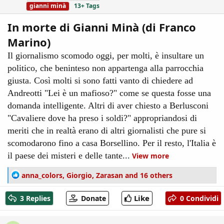
gianni minà
13+ Tags
In morte di Gianni Minà (di Franco
Marino)
Il giornalismo scomodo oggi, per molti, è insultare un
politico, che beninteso non appartenga alla parrocchia
giusta. Così molti si sono fatti vanto di chiedere ad
Andreotti "Lei è un mafioso?" come se questa fosse una
domanda intelligente. Altri di aver chiesto a Berlusconi
"Cavaliere dove ha preso i soldi?" appropriandosi di
meriti che in realtà erano di altri giornalisti che pure si
scomodarono fino a casa Borsellino. Per il resto, l'Italia è
il paese dei misteri e delle tante...
View more
R
anna_colors
,
Giorgio
,
Zarasan
and 16 others
e
a
Like
3 Replies
Donate
0 Condividi
c
t
i