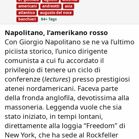
s
g
americani
andreotti
asia
:
s
atlantico
augusto del noce
banchieri
84+ Tags
Napolitano, l’amerikano rosso
Con Giorgio Napolitano se ne va l’ultimo
piciista storico, l’unico dirigente
comunista a cui fu accordato il
privilegio di tenere un ciclo di
conferenze (
lectures
) presso prestigiosi
atenei nordamericani. Faceva parte
della fronda anglofila, devotissima alla
massoneria. Leggenda vuole che sia
stato iniziato, in tempi lontani,
direttamente alla loggia “Freedom” di
New York, che ha sede al Rockfeller