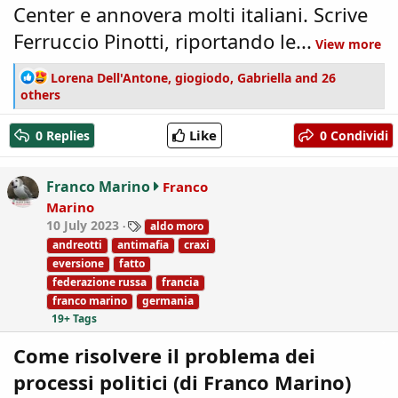
Center e annovera molti italiani. Scrive
Ferruccio Pinotti, riportando le...
View more
R
Lorena Dell'Antone
,
giogiodo
,
Gabriella
and 26
e
others
a
c
Like
0 Replies
0 Condividi
t
i
o
Franco Marino
Franco
n
Marino
s
T
10 July 2023
aldo moro
:
a
andreotti
antimafia
craxi
g
eversione
fatto
s
federazione russa
francia
franco marino
germania
19+ Tags
Come risolvere il problema dei
processi politici (di Franco Marino)