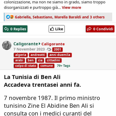
colonizzazione, ma non ne siamo in grado, siamo troppo
disorganizzati e purtroppo già...
View more
R
Gabriella
,
Sebastiano
,
Marella Baraldi
and 3 others
e
a
Like
0 Replies
0 Condividi
c
t
i
Caligorante
Caligorante
o
T
7 November 2023
2001
n
a
algeria
andreotti
anni duemila
s
g
arabi
ben
cia
cittadini
:
s
colpo di stato
comune
79+ Tags
La Tunisia di Ben Ali
Accadeva trentasei anni fa.
7 novembre 1987. Il primo ministro
tunisino Zine El Abidine Ben Ali si
consulta con i medici curanti del