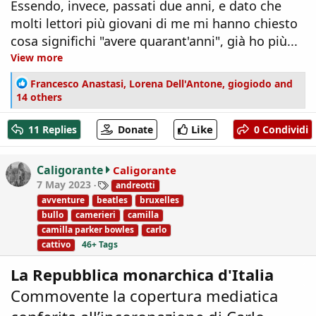
Essendo, invece, passati due anni, e dato che
molti lettori più giovani di me mi hanno chiesto
cosa significhi "avere quarant'anni", già ho più...
View more
R
Francesco Anastasi
,
Lorena Dell'Antone
,
giogiodo
and
e
14 others
a
c
Like
11 Replies
Donate
0 Condividi
t
i
o
Caligorante
Caligorante
n
T
7 May 2023
andreotti
s
a
avventure
beatles
bruxelles
:
g
bullo
camerieri
camilla
s
camilla parker bowles
carlo
cattivo
46+ Tags
La Repubblica monarchica d'Italia
Commovente la copertura mediatica