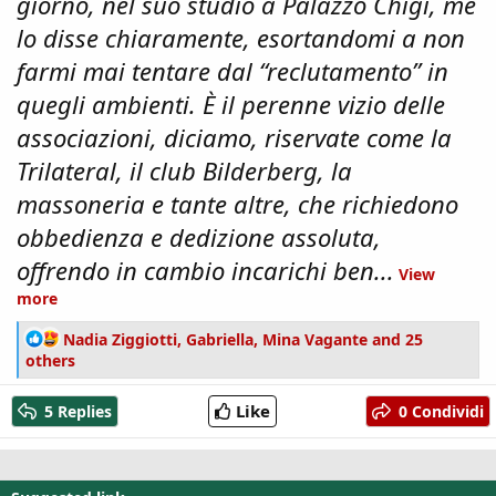
giorno, nel suo studio a Palazzo Chigi, me
lo disse chiaramente, esortandomi a non
farmi mai tentare dal “reclutamento” in
quegli ambienti. È il perenne vizio delle
associazioni, diciamo, riservate come la
Trilateral, il club Bilderberg, la
massoneria e tante altre, che richiedono
obbedienza e dedizione assoluta,
offrendo in cambio incarichi ben...
View
more
R
Nadia Ziggiotti
,
Gabriella
,
Mina Vagante
and 25
e
others
a
c
Like
5 Replies
0 Condividi
t
i
o
n