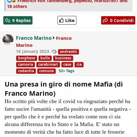
R
Friedrich von Tannenberg
,
pepe650
,
marisa1957
and
e
18 others
a
c
Like
9 Replies
0 Condividi
t
i
o
Franco Marino
Franco
n
Marino
s
T
16 January 2023
andreotti
:
a
borghese
bullo
business
g
camorra
carabinieri
case
cia
s
codardia
comune
52+ Tags
Una presa in giro di nome Mafia (di
Franco Marino)
Ho scritto più volte che il covid va ringraziato perché ha
fatto uscire l'umanità - quella positiva e quella negativa -
per quello che è e perché ha svelato come non ci sia
alcuna differenza tra lo Stato e la Mafia. E' stato un
momento di verità che ha fatto luce di tutte le fesserie