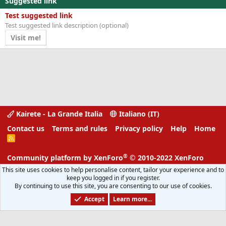
Suggested link
s
:
Test suggested link
Test suggested link description (optional)
Visit me!
Kairete - La Grande Italia
Italiano (IT)
Contact us
Terms and rules
Privacy policy
Help
Home
R
S
S
®
Community platform by XenForo
© 2010-2022 XenForo
Ltd.
This site uses cookies to help personalise content, tailor your experience and to
XenForo add-ons from DragonByte™
Parts of this site powered by
keep you logged in if you register.
By continuing to use this site, you are consenting to our use of cookies.
DragonByte Technologies Ltd.
Details
©2011-2026
(
)
Accept
Learn more...
1.2886s
Width
Queries
638
Time
Memory
44.04MB