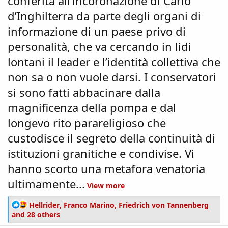
conferita all’incoronazione di Carlo
d’Inghilterra da parte degli organi di
informazione di un paese privo di
personalità, che va cercando in lidi
lontani il leader e l’identità collettiva che
non sa o non vuole darsi. I conservatori
si sono fatti abbacinare dalla
magnificenza della pompa e dal
longevo rito parareligioso che
custodisce il segreto della continuità di
istituzioni granitiche e condivise. Vi
hanno scorto una metafora venatoria
ultimamente...
View more
R
Hellrider
,
Franco Marino
,
Friedrich von Tannenberg
e
and 28 others
a