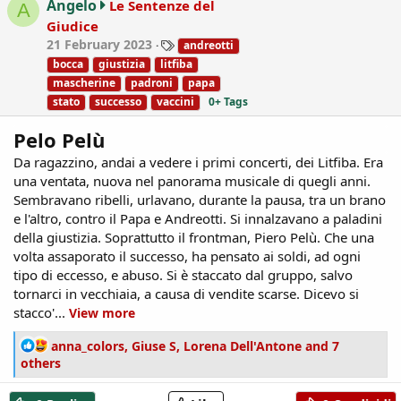
Angelo
Le Sentenze del
A
o
Giudice
n
T
21 February 2023
andreotti
s
a
:
bocca
giustizia
litfiba
g
mascherine
padroni
papa
s
stato
successo
vaccini
0+ Tags
Pelo Pelù
Da ragazzino, andai a vedere i primi concerti, dei Litfiba. Era
una ventata, nuova nel panorama musicale di quegli anni.
Sembravano ribelli, urlavano, durante la pausa, tra un brano
e l'altro, contro il Papa e Andreotti. Si innalzavano a paladini
della giustizia. Soprattutto il frontman, Piero Pelù. Che una
volta assaporato il successo, ha pensato ai soldi, ad ogni
tipo di eccesso, e abuso. Si è staccato dal gruppo, salvo
tornarci in vecchiaia, a causa di vendite scarse. Dicevo si
stacco'...
View more
R
anna_colors
,
Giuse S
,
Lorena Dell'Antone
and 7
e
others
a
c