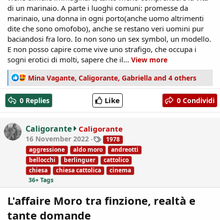
di un marinaio. A parte i luoghi comuni: promesse da
marinaio, una donna in ogni porto(anche uomo altrimenti
dite che sono omofobo), anche se restano veri uomini pur
baciandosi fra loro. Io non sono un sex symbol, un modello.
E non posso capire come vive uno strafigo, che occupa i
sogni erotici di molti, sapere che il...
View more
R
Mina Vagante
,
Caligorante
,
Gabriella
and 4 others
e
a
Like
0 Replies
0 Condividi
c
t
i
Caligorante
Caligorante
o
T
16 November 2022
1978
n
a
aggressione
aldo moro
andreotti
s
g
bellocchi
berlinguer
cattolico
:
s
chiesa
chiesa cattolica
cinema
36+ Tags
L'affaire Moro tra finzione, realtà e
tante domande