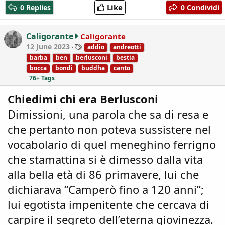
a
Like
0 Replies
0 Condividi
c
t
i
Caligorante
Caligorante
o
T
12 June 2023
addio
andreotti
n
a
barba
ben
berlusconi
bestia
s
g
bocca
bondi
buddha
canto
:
s
76+ Tags
Chiedimi chi era Berlusconi
Dimissioni, una parola che sa di resa e
che pertanto non poteva sussistere nel
vocabolario di quel meneghino ferrigno
che stamattina si è dimesso dalla vita
alla bella età di 86 primavere, lui che
dichiarava “Camperò fino a 120 anni”;
lui egotista impenitente che cercava di
carpire il segreto dell’eterna giovinezza.