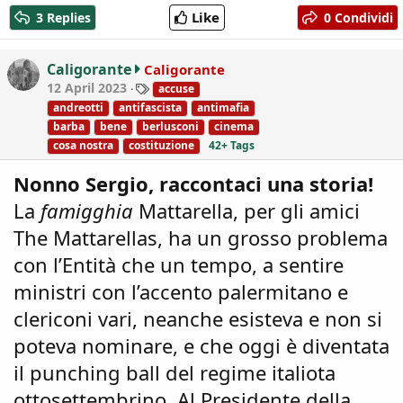
c
Like
3 Replies
0 Condividi
t
i
o
Caligorante
Caligorante
n
T
12 April 2023
accuse
s
a
andreotti
antifascista
antimafia
:
g
barba
bene
berlusconi
cinema
s
cosa nostra
costituzione
42+ Tags
Nonno Sergio, raccontaci una storia!
La
famigghia
Mattarella, per gli amici
The Mattarellas, ha un grosso problema
con l’Entità che un tempo, a sentire
ministri con l’accento palermitano e
clericoni vari, neanche esisteva e non si
poteva nominare, e che oggi è diventata
il punching ball del regime italiota
ottosettembrino. Al Presidente della