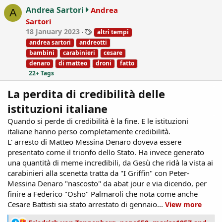
o
Andrea Sartori
Andrea
A
n
Sartori
s
T
18 January 2023
altri tempi
:
a
andrea sartori
andreotti
g
bambini
carabinieri
cesare
s
denaro
di matteo
droni
fatto
22+ Tags
La perdita di credibilità delle
istituzioni italiane
Quando si perde di credibilità è la fine. E le istituzioni
italiane hanno perso completamente credibilità.
L' arresto di Matteo Messina Denaro doveva essere
presentato come il trionfo dello Stato. Ha invece generato
una quantità di meme incredibili, da Gesù che ridà la vista ai
carabinieri alla scenetta tratta da "I Griffin" con Peter-
Messina Denaro "nascosto" da abat jour e via dicendo, per
finire a Federico "Osho" Palmaroli che nota come anche
Cesare Battisti sia stato arrestato di gennaio...
View more