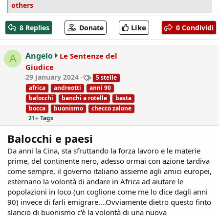
e
others
a
c
Like
8 Replies
Donate
0 Condividi
t
i
o
Angelo
Le Sentenze del
A
n
Giudice
s
T
29 January 2024
5 stelle
:
a
africa
andreotti
anni 90
g
balocchi
banchi a rotelle
basta
s
bocca
buonismo
checco zalone
21+ Tags
Balocchi e paesi
Da anni la Cina, sta sfruttando la forza lavoro e le materie
prime, del continente nero, adesso ormai con azione tardiva
come sempre, il governo italiano assieme agli amici europei,
esternano la volontà di andare in Africa ad aiutare le
popolazioni in loco (un coglione come me lo dice dagli anni
90) invece di farli emigrare....Ovviamente dietro questo finto
slancio di buonismo c'è la volontà di una nuova