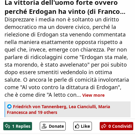
La vittoria dell'uomo forte ovvero
perché Erdogan ha vinto (di Franco...
Disprezzare i media non è soltanto un diritto
democratico ma un dovere civico, perché la
rielezione di Erdogan sta venendo commentata
nella maniera esattamente opposta rispetto a
quel che, invece, emerge con chiarezza. Per non
parlare di ridicolaggini come "Erdogan sta male,
sta morendo, è stato avvelenato" per poi subito
dopo essere smentiti vedendolo in ottima
salute. O ancora le perle di comicità involontaria
come "Al voto contro la dittatura di Erdogan",
che è come dire "A letto con...
View more
R
Friedrich von Tannenberg
,
Lea Cianciulli
,
Maria
e
Francesca
and 19 others
a
c
Like
1 Replies
Donate
0 Condividi
t
i