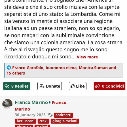
sfaldava e che il suo crollo iniziava con la spinta
separatista di uno stato: la Lombardia. Come mi
sia venuto in mente di associare una regione
italiana ad un paese straniero, non so spiegarlo,
se non magari con la subliminale convinzione
che siamo una colonia americana. La cosa strana
è che al risveglio questo sogno me lo sono
ricordato e dunque mi sono...
View more
R
Franco Garofalo
,
buonomo elena
,
Monica.Suman
and
e
15 others
a
c
Like
8 Replies
Donate
0 Condividi
t
i
o
Franco Marino
Franco
n
Marino
s
T
30 January 2025
andreotti
:
a
berlusconi
craxi
giorgia meloni
g
giustizia
meloni