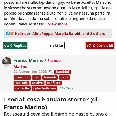
possono fare nulla, lapidano i gay, va bene accetto. Ma sono
le stesse che si commuovono quando la cortellesi, spinta dal
popolo buonista (senza aiuto non si va da nessuna parte) fa
un film dove la donna subisce tutte le angherie da questi
uomini italici, le stesse...
View more
R
Hellrider
,
AlinaPeppa
,
Marella Baraldi
and 2 others
e
a
Like
0 Replies
0 Condividi
c
t
i
Franco Marino
Franco
o
Marino
n
T
22 November 2023
bambini
s
a
:
bambino
ban
bannati
bene
g
capitale
cattivo
conflitto
s
controllo
cyberbullismo
36+ Tags
I social: cosa è andato storto? (di
Franco Marino)
Rousseau diceva che il bambino nasce buono e