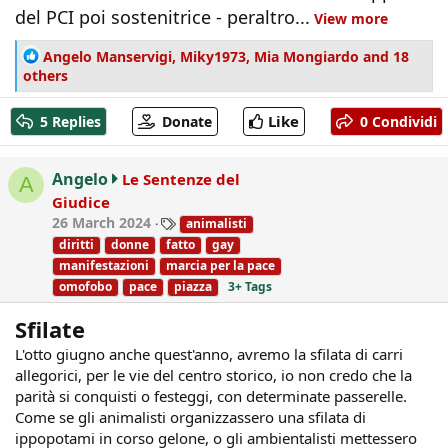
del PCI poi sostenitrice - peraltro...
View more
R
Angelo Manservigi
,
Miky1973
,
Mia Mongiardo
and 18
e
others
a
c
Like
5 Replies
Donate
0 Condividi
t
i
o
Angelo
Le Sentenze del
A
n
Giudice
s
T
26 March 2024
animalisti
:
a
diritti
donne
fatto
gay
g
manifestazioni
marcia per la pace
s
omofobo
pace
piazza
3+ Tags
Sfilate
L'otto giugno anche quest'anno, avremo la sfilata di carri
allegorici, per le vie del centro storico, io non credo che la
parità si conquisti o festeggi, con determinate passerelle.
Come se gli animalisti organizzassero una sfilata di
ippopotami in corso gelone, o gli ambientalisti mettessero