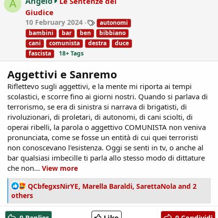
Angelo
Le Sentenze del
A
o
Giudice
n
T
10 February 2024
autonomi
s
a
:
bambini
bar
ben
bibbiano
g
cani
comunista
destra
duce
s
fascista
18+ Tags
Aggettivi e Sanremo
Riflettevo sugli aggettivi, e la mente mi riporta ai tempi
scolastici, e scorre fino ai giorni nostri. Quando si parlava di
terrorismo, se era di sinistra si narrava di brigatisti, di
rivoluzionari, di proletari, di autonomi, di cani sciolti, di
operai ribelli, la parola o aggettivo COMUNISTA non veniva
pronunciata, come se fosse un entità di cui quei terroristi
non conoscevano l'esistenza. Oggi se senti in tv, o anche al
bar qualsiasi imbecille ti parla allo stesso modo di dittature
che non...
View more
R
QCbfegxsNirYE
,
Marella Baraldi
,
SarettaNola
and 2
e
others
a
c
Like
0 Replies
0 Condividi