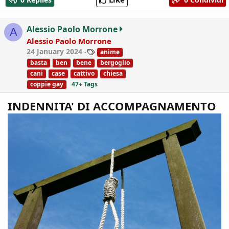
t
i
o
Alessio Paolo Morrone
A
n
Alessio Paolo Morrone
s
T
24 January 2024
anime
:
a
basta
ben
bene
bergoglio
g
cani
case
cattivo
chiesa
s
coppie gay
47+ Tags
INDENNITA' DI ACCOMPAGNAMENTO