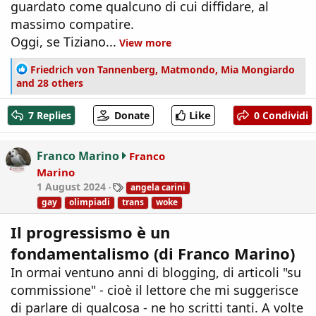
guardato come qualcuno di cui diffidare, al
massimo compatire.
Oggi, se Tiziano...
View more
R
Friedrich von Tannenberg
,
Matmondo
,
Mia Mongiardo
e
and 28 others
a
c
Like
7 Replies
Donate
0 Condividi
t
i
o
Franco Marino
Franco
n
Marino
s
T
1 August 2024
angela carini
:
a
gay
olimpiadi
trans
woke
g
s
Il progressismo è un
fondamentalismo (di Franco Marino)
In ormai ventuno anni di blogging, di articoli "su
commissione" - cioè il lettore che mi suggerisce
di parlare di qualcosa - ne ho scritti tanti. A volte