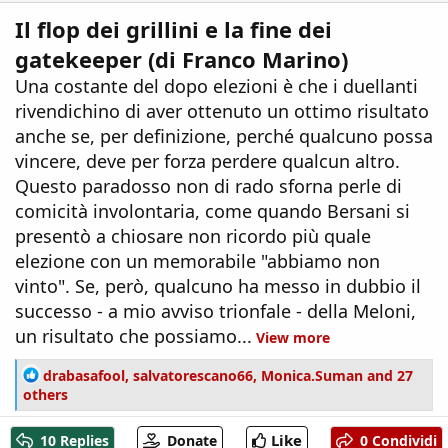
Il flop dei grillini e la fine dei
gatekeeper (di Franco Marino)
Una costante del dopo elezioni è che i duellanti
rivendichino di aver ottenuto un ottimo risultato
anche se, per definizione, perché qualcuno possa
vincere, deve per forza perdere qualcun altro.
Questo paradosso non di rado sforna perle di
comicità involontaria, come quando Bersani si
presentò a chiosare non ricordo più quale
elezione con un memorabile "abbiamo non
vinto". Se, però, qualcuno ha messo in dubbio il
successo - a mio avviso trionfale - della Meloni,
un risultato che possiamo...
View more
R
drabasafool
,
salvatorescano66
,
Monica.Suman
and 27
e
others
a
c
Like
10 Replies
Donate
0 Condividi