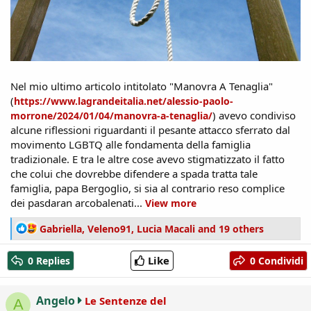
Nel mio ultimo articolo intitolato "Manovra A Tenaglia"
(
https://www.lagrandeitalia.net/alessio-paolo-
) avevo condiviso
morrone/2024/01/04/manovra-a-tenaglia/
alcune riflessioni riguardanti il pesante attacco sferrato dal
movimento LGBTQ alle fondamenta della famiglia
tradizionale. E tra le altre cose avevo stigmatizzato il fatto
che colui che dovrebbe difendere a spada tratta tale
famiglia, papa Bergoglio, si sia al contrario reso complice
dei pasdaran arcobalenati...
View more
R
Gabriella
,
Veleno91
,
Lucia Macali
and 19 others
e
a
Like
0 Replies
0 Condividi
c
t
i
Angelo
Le Sentenze del
A
o