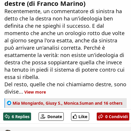
destre (di Franco Marino)
Recentemente, un commentatore di sinistra ha
detto che la destra non ha un'ideologia ben
definita che ne spieghi il successo. E dal
momento che anche un orologio rotto due volte
al giorno segna l'ora esatta, anche da sinistra
può arrivare un'analisi corretta. Perché è
esattamente la verità: non esiste un'ideologia di
destra che possa soppiantare quella che invece
ha tenuto in piedi il sistema di potere contro cui
essa si ribella.
Del resto, quelle che noi chiamiamo destre, sono
divise...
View more
R
Mia Mongiardo
,
Giusy S.
,
Monica.Suman
and 16 others
e
a
Like
6 Replies
Donate
0 Condividi
c
t
i