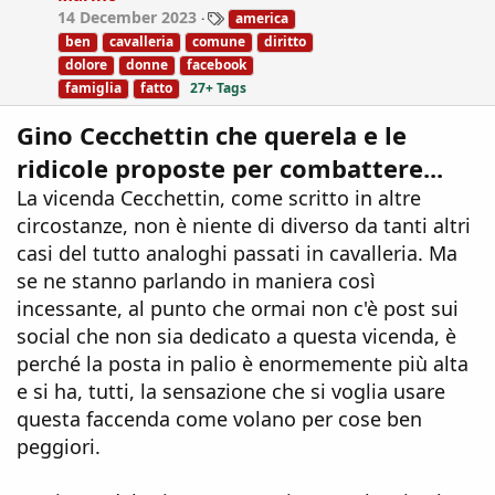
n
T
14 December 2023
america
s
a
:
ben
cavalleria
comune
diritto
g
dolore
donne
facebook
s
famiglia
fatto
27+ Tags
Gino Cecchettin che querela e le
ridicole proposte per combattere...
La vicenda Cecchettin, come scritto in altre
circostanze, non è niente di diverso da tanti altri
casi del tutto analoghi passati in cavalleria. Ma
se ne stanno parlando in maniera così
incessante, al punto che ormai non c'è post sui
social che non sia dedicato a questa vicenda, è
perché la posta in palio è enormemente più alta
e si ha, tutti, la sensazione che si voglia usare
questa faccenda come volano per cose ben
peggiori.