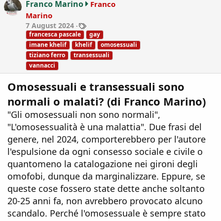
Franco Marino
Franco
o
Marino
n
T
7 August 2024
s
a
francesca pascale
gay
:
g
imane khelif
khelif
omosessuali
s
tiziano ferro
transessuali
vannacci
Omosessuali e transessuali sono
normali o malati? (di Franco Marino)
"Gli omosessuali non sono normali",
"L'omosessualità è una malattia". Due frasi del
genere, nel 2024, comporterebbero per l'autore
l'espulsione da ogni consesso sociale e civile o
quantomeno la catalogazione nei gironi degli
omofobi, dunque da marginalizzare. Eppure, se
queste cose fossero state dette anche soltanto
20-25 anni fa, non avrebbero provocato alcuno
scandalo. Perché l'omosessuale è sempre stato