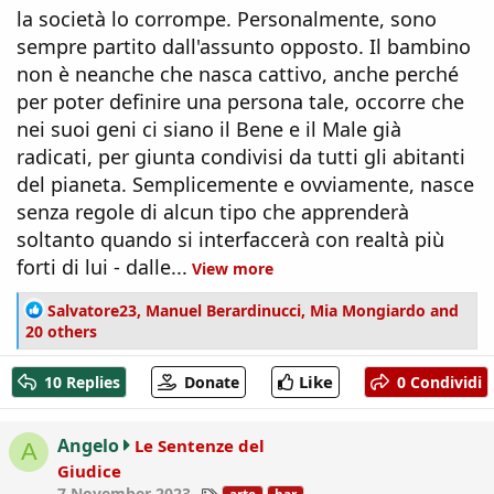
la società lo corrompe. Personalmente, sono
sempre partito dall'assunto opposto. Il bambino
non è neanche che nasca cattivo, anche perché
per poter definire una persona tale, occorre che
nei suoi geni ci siano il Bene e il Male già
radicati, per giunta condivisi da tutti gli abitanti
del pianeta. Semplicemente e ovviamente, nasce
senza regole di alcun tipo che apprenderà
soltanto quando si interfaccerà con realtà più
forti di lui - dalle...
View more
R
Salvatore23
,
Manuel Berardinucci
,
Mia Mongiardo
and
e
20 others
a
c
Like
10 Replies
Donate
0 Condividi
t
i
o
Angelo
Le Sentenze del
A
n
Giudice
s
T
7 November 2023