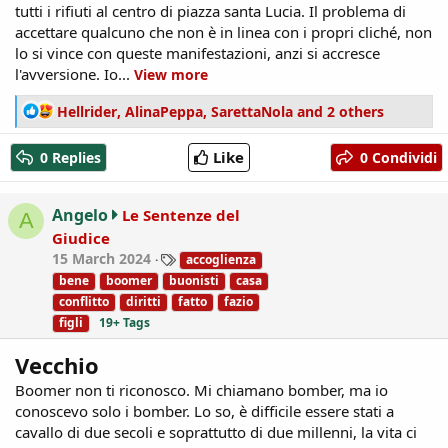
tutti i rifiuti al centro di piazza santa Lucia. Il problema di
accettare qualcuno che non è in linea con i propri cliché, non
lo si vince con queste manifestazioni, anzi si accresce
l'avversione. Io...
View more
R
Hellrider
,
AlinaPeppa
,
SarettaNola
and 2 others
e
a
Like
0 Replies
0 Condividi
c
t
i
Angelo
Le Sentenze del
A
o
Giudice
n
T
15 March 2024
accoglienza
s
a
:
bene
boomer
buonisti
casa
g
conflitto
diritti
fatto
fazio
s
figli
19+ Tags
Vecchio
Boomer non ti riconosco. Mi chiamano bomber, ma io
conoscevo solo i bomber. Lo so, è difficile essere stati a
cavallo di due secoli e soprattutto di due millenni, la vita ci