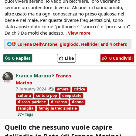
puoi vivere sereno, io vedo un bicchiere, loro vedranno
sempre un contenitore di vetro. Alcune mi hanno amato,
altre usato ma da ogni conoscenza ho preso qualcosa nel
bene e nel male. Per queste diverse frequentazioni, sono
stato apostrofato come "puttaniere" "sciocco" e "poco serio".
Da chi? Da molti che adesso...
View more
R
Lorena Dell'Antone
,
giogiodo
,
Hellrider
and 4 others
e
a
Like
0 Replies
0 Condividi
c
t
i
Franco Marino
Franco
o
Marino
n
T
7 January 2024
amore
critica
s
a
:
cultura
cultura pop
deep state
g
disoccupazione
dissenso
donna
s
famiglia
famiglia tradizionale
37+ Tags
Quello che nessuno vuole capire
dell'odio in Rete (di Franco Marino)