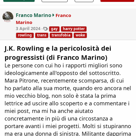
t
i
o
Franco Marino
Franco
n
Marino
s
T
3 April 2024
gay
harry potter
:
a
rowling
trans
transfobia
woke
g
s
J.K. Rowling e la pericolosità dei
progressisti (di Franco Marino)
Le persone con cui ho i rapporti migliori sono
ideologicamente all'opposto del sottoscritto.
Mara Pitrone, recentemente scomparsa, di cui
ho parlato alla sua morte, quando ero ancora nel
mio vecchio blog, non solo è stata la prima
lettrice ad uscire allo scoperto e a commentare i
miei post, ma mi ha anche aiutato
concretamente in più di una circostanza a
portare avanti i miei progetti. Molti si stupiranno
ma era una donna di sinistra. Militante dapprima