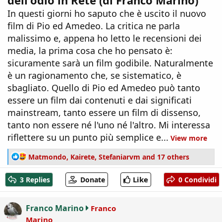
In questi giorni ho saputo che è uscito il nuovo
film di Pio ed Amedeo. La critica ne parla
malissimo e, appena ho letto le recensioni dei
media, la prima cosa che ho pensato è:
sicuramente sarà un film godibile. Naturalmente
è un ragionamento che, se sistematico, è
sbagliato. Quello di Pio ed Amedeo può tanto
essere un film dai contenuti e dai significati
mainstream, tanto essere un film di dissenso,
tanto non essere né l'uno né l'altro. Mi interessa
riflettere su un punto più semplice e...
View more
R
Matmondo
,
Kairete
,
Stefaniarvm
and 17 others
e
a
Like
3 Replies
Donate
0 Condividi
c
t
i
Franco Marino
Franco
o
Marino