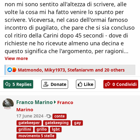
non mi sono sentito all'altezza di scrivere, alle
volte la cosa mi ha fatto venire lo spunto per
scrivere. Viceversa, nel caso dell'ormai famoso
incontro di pugilato, che pare che si sia concluso
col ritiro della Carini dopo 45 secondi - dove di
richieste ne ho ricevute almeno una decina e
questo significa che l'argomento, per ragioni...
View more
R
Matmondo
,
Miky1973
,
Stefaniarvm
and 20 others
e
a
Like
5 Replies
Donate
0 Condividi
c
t
i
Franco Marino
Franco
o
Marino
n
T
17 June 2024
conte
s
a
:
gatekeeper
gatekeeping
gay
g
grillini
grillo
lgbt
s
movimento 5 stelle