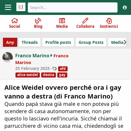
Social
Blog
Media
Collabora
Sostienici
Any
Threads
Profile posts
Group Posts
Media
Franco Marino
Franco
Marino
T
25 February 2025
afd
a
alice weidel
destra
gay
g
s
Alice Weidel ovvero perché ora i gay
vanno a destra (di Franco Marino)
Quando papà stava già male e non poteva più
scendere di casa autonomamente, non per
questo lo lasciavo nell'incuria. Sicché chiamai il
parrucchiere di vicino casa mia, chiedendogli se