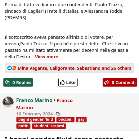
Prima di tutto vediamo i due contendenti: Paolo Truzzu,
sindaco di Cagliari (Fratelli d'Italia), e Alessandra Todde
(PD+M5S).
Il sottoscritto aveva pensato all'inizio di votare, per
inerzia,Paolo Truzzu. Il perché è presto detto. Chi scrive in
passato ha militato attivamente per decenni nella galassia
della Destra...
View more
R
Mina Vagante
,
Caligorante
,
Sebastiano
and 26 others
e
a
Like
0 Replies
0 Condividi
c
t
i
Franco Marino
Franco
o
Marino
n
T
16 February 2024
s
a
bagni gender fluid
bocconi
gay
:
g
putin
studenti sospesi
s