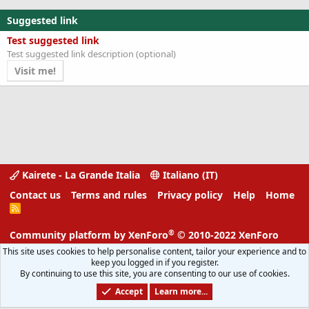
n
Suggested link
s
:
Test suggested link
Test suggested link description (optional)
Visit me!
Kairete - La Grande Italia
Italiano (IT)
Contact us
Terms and rules
Privacy policy
Help
Home
R
S
S
®
Community platform by XenForo
© 2010-2022 XenForo
Ltd.
This site uses cookies to help personalise content, tailor your experience and to
XenForo add-ons from DragonByte™
Parts of this site powered by
keep you logged in if you register.
By continuing to use this site, you are consenting to our use of cookies.
DragonByte Technologies Ltd.
Details
©2011-2026
(
)
Accept
Learn more...
6.4508s
Width
Queries
637
Time
Memory
43.41MB