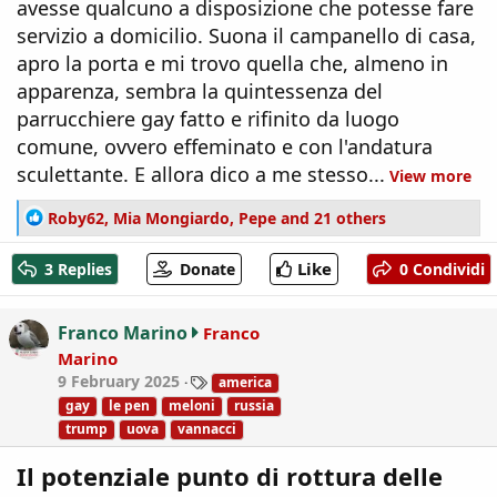
avesse qualcuno a disposizione che potesse fare
servizio a domicilio. Suona il campanello di casa,
apro la porta e mi trovo quella che, almeno in
apparenza, sembra la quintessenza del
parrucchiere gay fatto e rifinito da luogo
comune, ovvero effeminato e con l'andatura
sculettante. E allora dico a me stesso...
View more
R
Roby62
,
Mia Mongiardo
,
Pepe
and 21 others
e
a
Like
3 Replies
Donate
0 Condividi
c
t
i
Franco Marino
Franco
o
Marino
n
T
9 February 2025
america
s
a
:
gay
le pen
meloni
russia
g
trump
uova
vannacci
s
Il potenziale punto di rottura delle