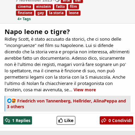
arte
bar
:
a
cinema
einstein
fatto
film
g
finzione
gay
la storia
leone
s
4+ Tags
Napo leone o tigre?
Ridley Scott, è stato accusato da storici, che ci sono delle
"incongruenze" nel film su Napoleone. Lui si difende
dicendo che la storia vera e propria non interessa, altrimenti
avrebbe fatto un documentario. Adesso dico, sicuramente
non è l'ultimo dei registi, magari vorrà fare sognare un po'
lo spettatore, ma il cinema è finzione di suo, non può
permettersi legami con la storia con la S maiuscola. Anche
l'ultimo di Nolan fa chiacchierare il protagonista con
Einstein, cosa mai avvenuta, se...
View more
R
Friedrich von Tannenberg
,
Hellrider
,
AlinaPeppa
and
e
3 others
a
c
Like
1 Replies
0 Condividi
t
i
o