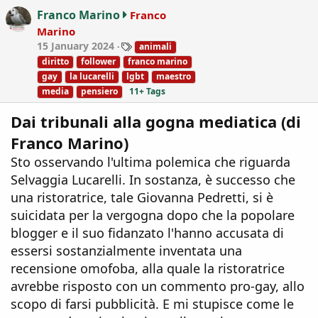
i
Franco Marino
Franco
o
Marino
n
T
15 January 2024
animali
s
a
:
diritto
follower
franco marino
g
gay
la lucarelli
lgbt
maestro
s
media
pensiero
11+ Tags
Dai tribunali alla gogna mediatica (di
Franco Marino)
Sto osservando l'ultima polemica che riguarda
Selvaggia Lucarelli. In sostanza, è successo che
una ristoratrice, tale Giovanna Pedretti, si è
suicidata per la vergogna dopo che la popolare
blogger e il suo fidanzato l'hanno accusata di
essersi sostanzialmente inventata una
recensione omofoba, alla quale la ristoratrice
avrebbe risposto con un commento pro-gay, allo
scopo di farsi pubblicità. E mi stupisce come le