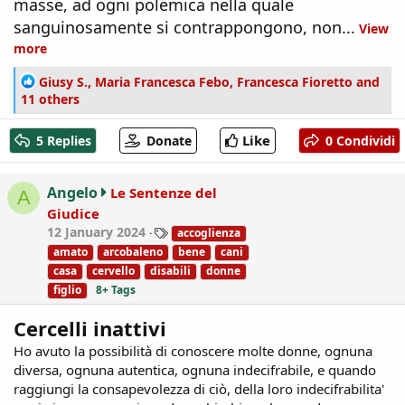
masse, ad ogni polemica nella quale
sanguinosamente si contrappongono, non...
View
more
R
Giusy S.
,
Maria Francesca Febo
,
Francesca Fioretto
and
e
11 others
a
c
Like
5 Replies
Donate
0 Condividi
t
i
o
Angelo
Le Sentenze del
A
n
Giudice
s
T
12 January 2024
accoglienza
:
a
amato
arcobaleno
bene
cani
g
casa
cervello
disabili
donne
s
figlio
8+ Tags
Cercelli inattivi
Ho avuto la possibilità di conoscere molte donne, ognuna
diversa, ognuna autentica, ognuna indecifrabile, e quando
raggiungi la consapevolezza di ciò, della loro indecifrabilita'