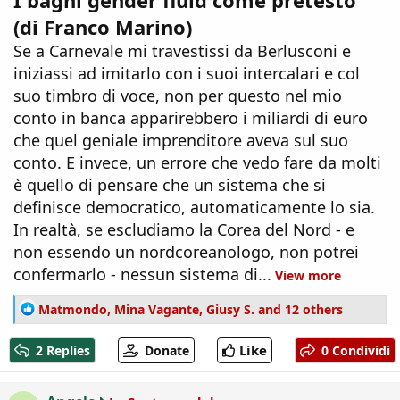
I bagni gender fluid come pretesto
(di Franco Marino)
Se a Carnevale mi travestissi da Berlusconi e
iniziassi ad imitarlo con i suoi intercalari e col
suo timbro di voce, non per questo nel mio
conto in banca apparirebbero i miliardi di euro
che quel geniale imprenditore aveva sul suo
conto. E invece, un errore che vedo fare da molti
è quello di pensare che un sistema che si
definisce democratico, automaticamente lo sia.
In realtà, se escludiamo la Corea del Nord - e
non essendo un nordcoreanologo, non potrei
confermarlo - nessun sistema di...
View more
R
Matmondo
,
Mina Vagante
,
Giusy S.
and 12 others
e
a
Like
2 Replies
Donate
0 Condividi
c
t
i