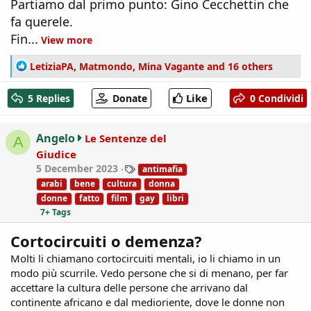
Partiamo dal primo punto: Gino Cecchettin che
fa querele.
Fin...
View more
R
LetiziaPA
,
Matmondo
,
Mina Vagante
and 16 others
e
a
Like
5 Replies
Donate
0 Condividi
c
t
i
Angelo
Le Sentenze del
A
o
Giudice
n
T
5 December 2023
antimafia
s
a
:
arabi
bene
cultura
donna
g
donne
fatto
film
gay
libri
s
7+ Tags
Cortocircuiti o demenza?
Molti li chiamano cortocircuiti mentali, io li chiamo in un
modo più scurrile. Vedo persone che si di menano, per far
accettare la cultura delle persone che arrivano dal
continente africano e dal medioriente, dove le donne non