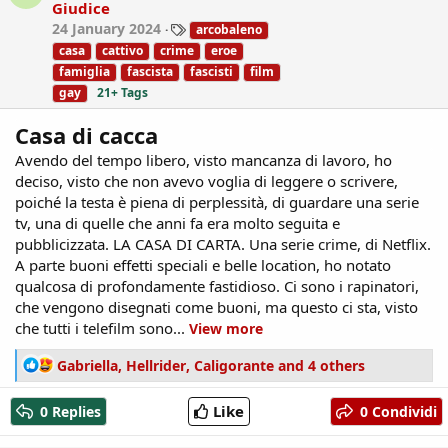
Giudice
n
T
24 January 2024
arcobaleno
s
a
:
casa
cattivo
crime
eroe
g
famiglia
fascista
fascisti
film
s
gay
21+ Tags
Casa di cacca
Avendo del tempo libero, visto mancanza di lavoro, ho
deciso, visto che non avevo voglia di leggere o scrivere,
poiché la testa è piena di perplessità, di guardare una serie
tv, una di quelle che anni fa era molto seguita e
pubblicizzata. LA CASA DI CARTA. Una serie crime, di Netflix.
A parte buoni effetti speciali e belle location, ho notato
qualcosa di profondamente fastidioso. Ci sono i rapinatori,
che vengono disegnati come buoni, ma questo ci sta, visto
che tutti i telefilm sono...
View more
R
Gabriella
,
Hellrider
,
Caligorante
and 4 others
e
a
Like
0 Replies
0 Condividi
c
t