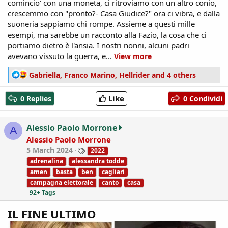
comincio' con una moneta, ci ritroviamo con un altro conio,
crescemmo con "pronto?- Casa Giudice?" ora ci vibra, e dalla
suoneria sappiamo chi rompe. Assieme a questi mille
esempi, ma sarebbe un racconto alla Fazio, la cosa che ci
portiamo dietro è l'ansia. I nostri nonni, alcuni padri
avevano vissuto la guerra, e...
View more
R
Gabriella
,
Franco Marino
,
Hellrider
and 4 others
e
a
Like
0 Replies
0 Condividi
c
t
i
Alessio Paolo Morrone
A
o
Alessio Paolo Morrone
n
T
5 March 2024
2022
s
a
:
adrenalina
alessandra todde
g
amen
basta
ben
cagliari
s
campagna elettorale
canto
casa
92+ Tags
IL FINE ULTIMO