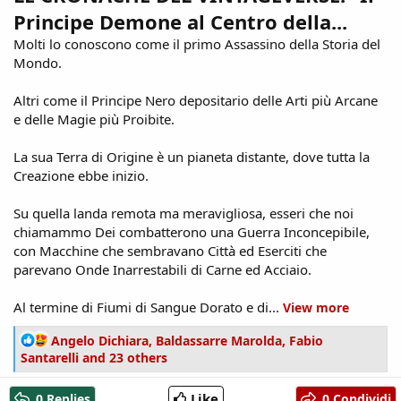
Principe Demone al Centro della...
Molti lo conoscono come il primo Assassino della Storia del
Mondo.
Altri come il Principe Nero depositario delle Arti più Arcane
e delle Magie più Proibite.
La sua Terra di Origine è un pianeta distante, dove tutta la
Creazione ebbe inizio.
Su quella landa remota ma meravigliosa, esseri che noi
chiamammo Dei combatterono una Guerra Inconcepibile,
con Macchine che sembravano Città ed Eserciti che
parevano Onde Inarrestabili di Carne ed Acciaio.
Al termine di Fiumi di Sangue Dorato e di...
View more
R
Angelo Dichiara
,
Baldassarre Marolda
,
Fabio
e
Santarelli
and 23 others
a
c
Like
0 Replies
0 Condividi