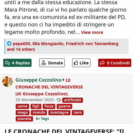
uniti a me dalla stessa educazione. La stessa
Mara Pitrone, di cui vi ho parlato qualche giorno
fa, era una ex-comunista ed ex-militante del PD,
e questo non ci ha impedito di stringere un
legame molto profondo, nel...
View more
R
pepe650
,
Mia Mongiardo
,
Friedrich von Tannenberg
e
and 14 others
a
c
Like
4 Replies
Donate
0 Condividi
t
i
o
Giuseppe Cozzolino
LE
n
CRONACHE DEL VINTAGEVERSE
s
(di Giuseppe Cozzolino).
:
T
29 November 2023
artificiale
a
carne
figli
forza
guerra
g
mago
mondo
montagne
nero
s
pianeta
6+ Tags
LE CRONACHE DEL VINTAGEVERSE: "Il