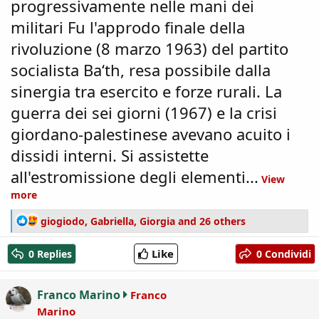
progressivamente nelle mani dei
militari Fu l'approdo finale della
rivoluzione (8 marzo 1963) del partito
socialista Ba‘th, resa possibile dalla
sinergia tra esercito e forze rurali. La
guerra dei sei giorni (1967) e la crisi
giordano-palestinese avevano acuito i
dissidi interni. Si assistette
all'estromissione degli elementi...
View
more
R
giogiodo
,
Gabriella
,
Giorgia
and 26 others
e
a
Like
0 Replies
0 Condividi
c
t
i
Franco Marino
Franco
o
Marino
n