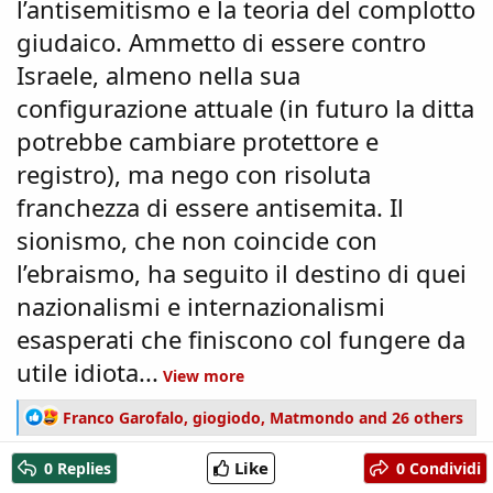
l’antisemitismo e la teoria del complotto
giudaico. Ammetto di essere contro
Israele, almeno nella sua
configurazione attuale (in futuro la ditta
potrebbe cambiare protettore e
registro), ma nego con risoluta
franchezza di essere antisemita. Il
sionismo, che non coincide con
l’ebraismo, ha seguito il destino di quei
nazionalismi e internazionalismi
esasperati che finiscono col fungere da
utile idiota...
View more
R
Franco Garofalo
,
giogiodo
,
Matmondo
and 26 others
e
a
Like
0 Replies
0 Condividi
c