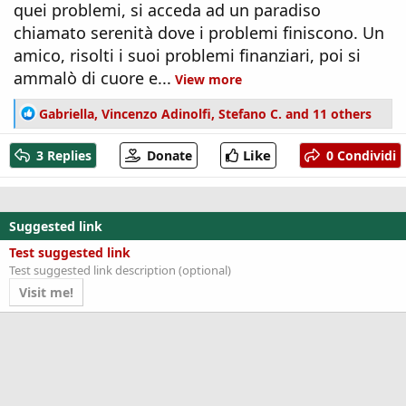
quei problemi, si acceda ad un paradiso
chiamato serenità dove i problemi finiscono. Un
amico, risolti i suoi problemi finanziari, poi si
ammalò di cuore e...
View more
R
Gabriella
,
Vincenzo Adinolfi
,
Stefano C.
and 11 others
e
a
Like
3 Replies
Donate
0 Condividi
c
t
i
o
Suggested link
n
s
Test suggested link
:
Test suggested link description (optional)
Visit me!