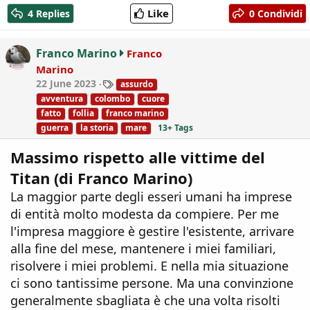
c
Like
4 Replies
0 Condividi
t
i
o
Franco Marino
Franco
n
Marino
s
T
22 June 2023
assurdo
:
a
avventura
colombo
cuore
g
fatto
follia
franco marino
s
guerra
la storia
mare
13+ Tags
Massimo rispetto alle vittime del
Titan (di Franco Marino)
La maggior parte degli esseri umani ha imprese
di entità molto modesta da compiere. Per me
l'impresa maggiore è gestire l'esistente, arrivare
alla fine del mese, mantenere i miei familiari,
risolvere i miei problemi. E nella mia situazione
ci sono tantissime persone. Ma una convinzione
generalmente sbagliata è che una volta risolti