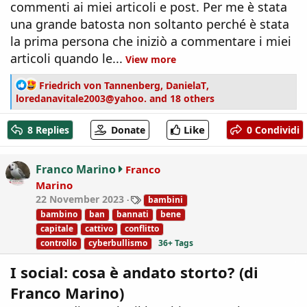
commenti ai miei articoli e post. Per me è stata
una grande batosta non soltanto perché è stata
la prima persona che iniziò a commentare i miei
articoli quando le...
View more
R
Friedrich von Tannenberg
,
DanielaT
,
e
loredanavitale2003@yahoo.
and 18 others
a
c
Like
8 Replies
Donate
0 Condividi
t
i
o
Franco Marino
Franco
n
Marino
s
T
22 November 2023
bambini
:
a
bambino
ban
bannati
bene
g
capitale
cattivo
conflitto
s
controllo
cyberbullismo
36+ Tags
I social: cosa è andato storto? (di
Franco Marino)