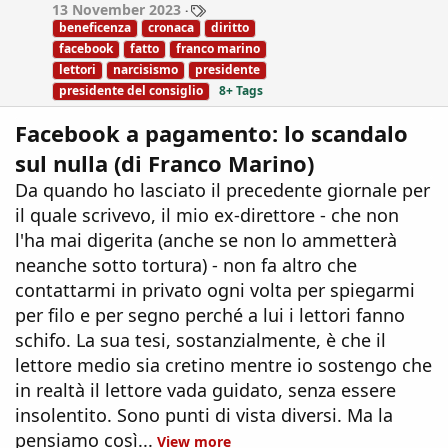
T
13 November 2023
s
a
beneficenza
cronaca
diritto
:
g
facebook
fatto
franco marino
s
lettori
narcisismo
presidente
presidente del consiglio
8+ Tags
Facebook a pagamento: lo scandalo
sul nulla (di Franco Marino)
Da quando ho lasciato il precedente giornale per
il quale scrivevo, il mio ex-direttore - che non
l'ha mai digerita (anche se non lo ammetterà
neanche sotto tortura) - non fa altro che
contattarmi in privato ogni volta per spiegarmi
per filo e per segno perché a lui i lettori fanno
schifo. La sua tesi, sostanzialmente, è che il
lettore medio sia cretino mentre io sostengo che
in realtà il lettore vada guidato, senza essere
insolentito. Sono punti di vista diversi. Ma la
pensiamo così...
View more