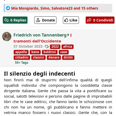
R
Mia Mongiardo
,
Simo
,
Salvatore23
and 15 others
e
a
Like
6 Replies
Donate
0 Condividi
c
t
i
Friedrich von Tannenberg
I
o
tramonti dell'Occidente
n
T
31 October 2023
2022
africa
s
a
:
appello
bene
boldrini
case
g
cittadini
classici
denaro
diritti
s
55+ Tags
Il silenzio degli indecenti
Non finirò mai di stupirmi dell'infima qualità di quegli
squallidi individui che compongono la cosiddetta classe
dirigente italiana. Gente che passa la vita a pontificare su
social, salotti televisivi e persino dalle pagine di improbabili
libri che le case editrici, che fanno tanto le schizzinose con
chi non ha un nome, gli pubblicano e fanno mettere in
vetrina manco fossero i nuovi classici. Gente che, con la