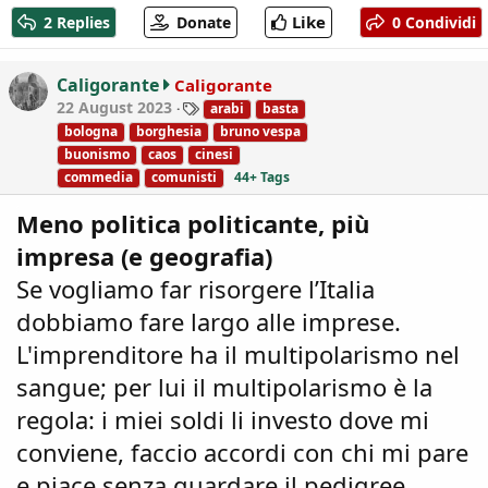
a
Like
2 Replies
Donate
0 Condividi
c
t
i
Caligorante
Caligorante
o
T
22 August 2023
arabi
basta
n
a
bologna
borghesia
bruno vespa
s
g
buonismo
caos
cinesi
:
s
commedia
comunisti
44+ Tags
Meno politica politicante, più
impresa (e geografia)
Se vogliamo far risorgere l’Italia
dobbiamo fare largo alle imprese.
L'imprenditore ha il multipolarismo nel
sangue; per lui il multipolarismo è la
regola: i miei soldi li investo dove mi
conviene, faccio accordi con chi mi pare
e piace senza guardare il pedigree