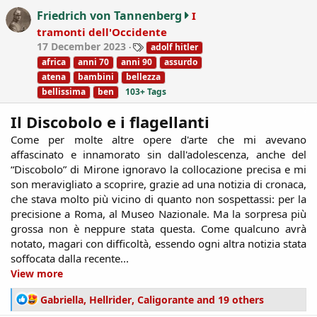
i
Friedrich von Tannenberg
I
o
tramonti dell'Occidente
n
T
17 December 2023
adolf hitler
s
a
:
africa
anni 70
anni 90
assurdo
g
atena
bambini
bellezza
s
bellissima
ben
103+ Tags
Il Discobolo e i flagellanti
Come per molte altre opere d'arte che mi avevano
affascinato e innamorato sin dall'adolescenza, anche del
“Discobolo” di Mirone ignoravo la collocazione precisa e mi
son meravigliato a scoprire, grazie ad una notizia di cronaca,
che stava molto più vicino di quanto non sospettassi: per la
precisione a Roma, al Museo Nazionale. Ma la sorpresa più
grossa non è neppure stata questa. Come qualcuno avrà
notato, magari con difficoltà, essendo ogni altra notizia stata
soffocata dalla recente...​
View more
R
Gabriella
,
Hellrider
,
Caligorante
and 19 others
e