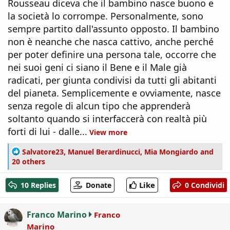
Rousseau diceva che il bambino nasce buono e
la società lo corrompe. Personalmente, sono
sempre partito dall'assunto opposto. Il bambino
non è neanche che nasca cattivo, anche perché
per poter definire una persona tale, occorre che
nei suoi geni ci siano il Bene e il Male già
radicati, per giunta condivisi da tutti gli abitanti
del pianeta. Semplicemente e ovviamente, nasce
senza regole di alcun tipo che apprenderà
soltanto quando si interfaccerà con realtà più
forti di lui - dalle...
View more
R
Salvatore23
,
Manuel Berardinucci
,
Mia Mongiardo
and
e
20 others
a
c
Like
10 Replies
Donate
0 Condividi
t
i
o
Franco Marino
Franco
n
Marino
s