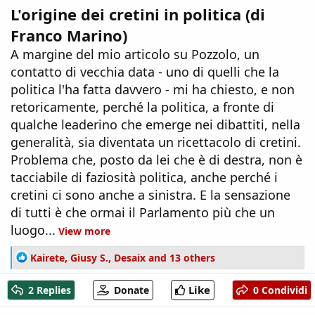
L'origine dei cretini in politica (di
Franco Marino)
A margine del mio articolo su Pozzolo, un
contatto di vecchia data - uno di quelli che la
politica l'ha fatta davvero - mi ha chiesto, e non
retoricamente, perché la politica, a fronte di
qualche leaderino che emerge nei dibattiti, nella
generalità, sia diventata un ricettacolo di cretini.
Problema che, posto da lei che è di destra, non è
tacciabile di faziosità politica, anche perché i
cretini ci sono anche a sinistra. E la sensazione
di tutti è che ormai il Parlamento più che un
luogo...
View more
R
Kairete
,
Giusy S.
,
Desaix
and 13 others
e
a
Like
2 Replies
Donate
0 Condividi
c
t