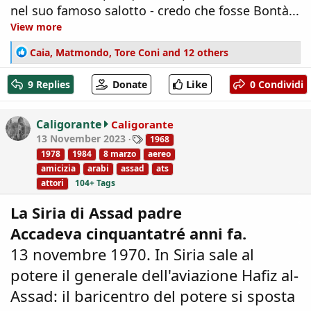
nel suo famoso salotto - credo che fosse Bontà...
View more
R
Caia
,
Matmondo
,
Tore Coni
and 12 others
e
a
Like
9 Replies
Donate
0 Condividi
c
t
i
Caligorante
Caligorante
o
T
13 November 2023
1968
n
a
1978
1984
8 marzo
aereo
s
g
amicizia
arabi
assad
ats
:
s
attori
104+ Tags
La Siria di Assad padre
Accadeva cinquantatré anni fa.
13 novembre 1970. In Siria sale al
potere il generale dell'aviazione Hafiz al-
Assad: il baricentro del potere si sposta