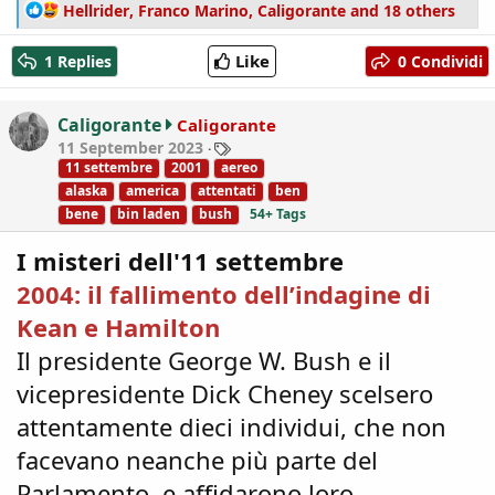
R
Hellrider
,
Franco Marino
,
Caligorante
and 18 others
e
a
Like
1 Replies
0 Condividi
c
t
i
Caligorante
Caligorante
o
T
11 September 2023
n
a
11 settembre
2001
aereo
s
g
alaska
america
attentati
ben
:
s
bene
bin laden
bush
54+ Tags
I misteri dell'11 settembre
2004: il fallimento dell’indagine di
Kean e Hamilton
Il presidente George W. Bush e il
vicepresidente Dick Cheney scelsero
attentamente dieci individui, che non
facevano neanche più parte del
Parlamento, e affidarono loro