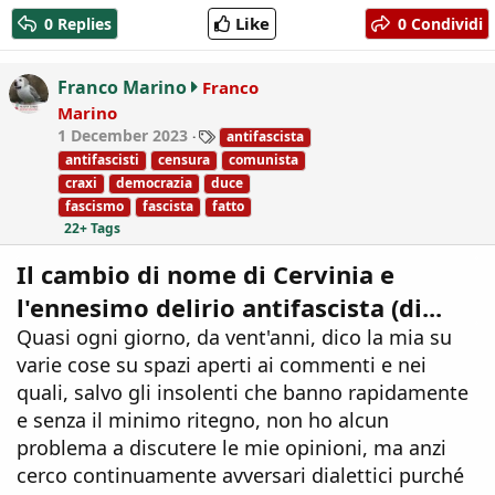
a
Like
0 Replies
0 Condividi
c
t
i
Franco Marino
Franco
o
Marino
n
T
1 December 2023
antifascista
s
a
:
antifascisti
censura
comunista
g
craxi
democrazia
duce
s
fascismo
fascista
fatto
22+ Tags
Il cambio di nome di Cervinia e
l'ennesimo delirio antifascista (di...
Quasi ogni giorno, da vent'anni, dico la mia su
varie cose su spazi aperti ai commenti e nei
quali, salvo gli insolenti che banno rapidamente
e senza il minimo ritegno, non ho alcun
problema a discutere le mie opinioni, ma anzi
cerco continuamente avversari dialettici purché