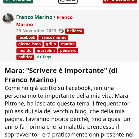
t
i
o
Franco Marino
Franco
n
Marino
s
T
29 November 2023
bellezza
:
a
facebook
franco marino
g
giornalismo
grillo
marino
s
mondo
mussolini
pensiero
politica
6+ Tags
Mara: "Scrivere è importante" (di
Franco Marino)
Come ho già scritto su Facebook, ieri una
persona molto importante della mia vita, Mara
Pitrone, ha lasciato questa terra. I frequentatori
più assidui sia del vecchio blog, che della mia
pagina, l'avranno notata perché, fino a quasi un
anno fa - prima che la malattia prendesse il
sopravvento - era praticamente onnipresente nei