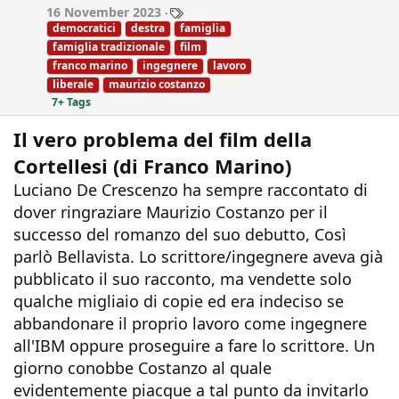
T
16 November 2023
:
a
democratici
destra
famiglia
g
famiglia tradizionale
film
s
franco marino
ingegnere
lavoro
liberale
maurizio costanzo
7+ Tags
Il vero problema del film della
Cortellesi (di Franco Marino)
Luciano De Crescenzo ha sempre raccontato di
dover ringraziare Maurizio Costanzo per il
successo del romanzo del suo debutto, Così
parlò Bellavista. Lo scrittore/ingegnere aveva già
pubblicato il suo racconto, ma vendette solo
qualche migliaio di copie ed era indeciso se
abbandonare il proprio lavoro come ingegnere
all'IBM oppure proseguire a fare lo scrittore. Un
giorno conobbe Costanzo al quale
evidentemente piacque a tal punto da invitarlo