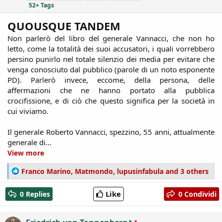
52+ Tags
QUOUSQUE TANDEM
Non parlerò del libro del generale Vannacci, che non ho
letto, come la totalità dei suoi accusatori, i quali vorrebbero
persino punirlo nel totale silenzio dei media per evitare che
venga conosciuto dal pubblico (parole di un noto esponente
PD). Parlerò invece, eccome, della persona, delle
affermazioni che ne hanno portato alla pubblica
crocifissione, e di ciò che questo significa per la società in
cui viviamo.
Il generale Roberto Vannacci, spezzino, 55 anni, attualmente
generale di...​
View more
R
Franco Marino
,
Matmondo
,
lupusinfabula
and 3 others
e
a
Like
0 Replies
0 Condividi
c
t
i