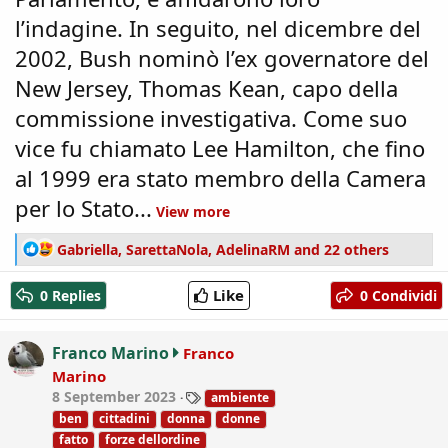
l’indagine. In seguito, nel dicembre del
2002, Bush nominò l’ex governatore del
New Jersey, Thomas Kean, capo della
commissione investigativa. Come suo
vice fu chiamato Lee Hamilton, che fino
al 1999 era stato membro della Camera
per lo Stato...
View more
R
Gabriella
,
SarettaNola
,
AdelinaRM
and 22 others
e
a
Like
0 Replies
0 Condividi
c
t
i
Franco Marino
Franco
o
Marino
n
T
8 September 2023
ambiente
s
a
:
ben
cittadini
donna
donne
g
fatto
forze dellordine
s