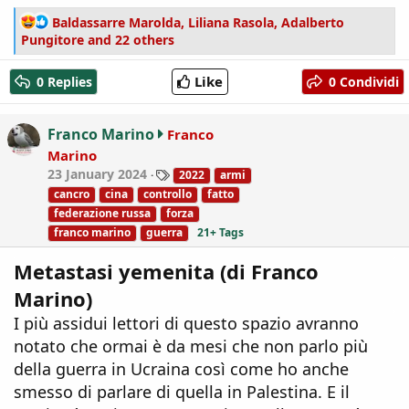
R
Baldassarre Marolda
,
Liliana Rasola
,
Adalberto
e
Pungitore
and 22 others
a
c
Like
0 Replies
0 Condividi
t
i
o
Franco Marino
Franco
n
Marino
s
T
23 January 2024
2022
armi
:
a
cancro
cina
controllo
fatto
g
federazione russa
forza
s
franco marino
guerra
21+ Tags
Metastasi yemenita (di Franco
Marino)
I più assidui lettori di questo spazio avranno
notato che ormai è da mesi che non parlo più
della guerra in Ucraina così come ho anche
smesso di parlare di quella in Palestina. E il