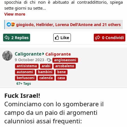
spocchia di chi non è abituato al contraddittorio, spiega
sette giorni su sette...​
View more
R
giogiodo
,
Hellrider
,
Lorena Dell'Antone
and 21 others
e
a
Like
2 Replies
0 Condividi
c
t
i
Caligorante
Caligorante
o
T
9 October 2023
anglosassoni
n
a
antisistema
arabi
arcobaleno
s
g
autonomi
bambini
bene
:
s
berlusconi
calenda
casa
67+ Tags
Fuck Israel!
Cominciamo con lo sgomberare il
campo da un paio di argomenti
calunniosi assai frequenti: