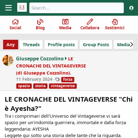
Social
Blog
Media
Collabora
Sostienici
Any
Threads
Profile posts
Group Posts
Media
Giuseppe Cozzolino
LE
CRONACHE DEL VINTAGEVERSE
(di Giuseppe Cozzolino).
T
11 February 2024
forza
a
spazio
storia
vintageverse
g
s
LE CRONACHE DEL VINTAGEVERSE "Chi
è Ayesha?"
Tra i comprimari dell'Universo del Vintageverse vi sarà
spazio per un'indomita guerriera, immortale e dalla forza
leggendaria: AYESHA
Leggete qui sotto una storia delle tante che la riguarda.