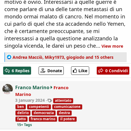
motivo è ovvio. Interessarsi a quelle guerre è
come parlare di una delle tante metastasi di un
mondo ormai malato di cancro. Nel momento in
cui parlo di quel che sta accadendo nello Yemen,
che è certamente preoccupante, se mi
interessassi a quella questione analizzando la
singola vicenda, le darei un peso che...
View more
R
Andrea Macciò
,
Miky1973
,
giogiodo
and 15 others
e
a
Like
6 Replies
Donate
0 Condividi
c
t
i
Franco Marino
Franco
o
Marino
n
T
3 January 2024
attentato
s
a
:
ben
competenti
comunicazione
g
delirio
democrazia
destra
s
fatto
franco marino
il potere
15+ Tags