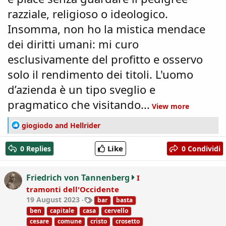
razziale, religioso o ideologico.
Insomma, non ho la mistica mendace
dei diritti umani: mi curo
esclusivamente del profitto e osservo
solo il rendimento dei titoli. L'uomo
d’azienda è un tipo sveglio e
pragmatico che visitando...
View more
R
giogiodo
and
Hellrider
e
a
Like
0 Replies
0 Condividi
c
t
i
Friedrich von Tannenberg
I
o
tramonti dell'Occidente
n
T
19 August 2023
bar
basta
s
a
:
ben
capitale
casa
cervello
g
cesare
comune
cristo
crosetto
s