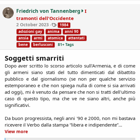
t
i
Friedrich von Tannenberg
I
o
tramonti dell'Occidente
n
T
2 October 2023
1984
s
a
:
adozioni gay
anima
anni 90
g
ansia
armi
atomica
attentati
s
bene
berlusconi
81+ Tags
Soggetti smarriti
Dopo aver scritto lo scorso articolo sull'Armenia, e di come
gli armeni siano stati del tutto dimenticati dal dibattito
pubblico e dal giornalismo (se non per qualche servizio
estemporaneo e che non spiega nulla di come si sia arrivati
ad oggi), mi è venuto da pensare che non si tratti dell'ultimo
caso di questo tipo, ma che ve ne siano altri, anche più
significativi.
Da buon progressista, negli anni '90 e 2000, non mi bastava
ricevere il Verbo dalla stampa “libera e indipendente”...​
View more