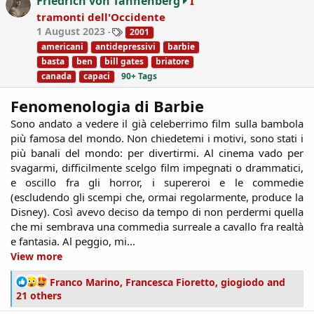
Friedrich von Tannenberg
I
o
tramonti dell'Occidente
n
T
1 August 2023
2001
s
a
:
americani
antidepressivi
barbie
g
basta
ben
bill gates
briatore
s
canada
capaci
90+ Tags
Fenomenologia di Barbie
Sono andato a vedere il già celeberrimo film sulla bambola
più famosa del mondo. Non chiedetemi i motivi, sono stati i
più banali del mondo: per divertirmi. Al cinema vado per
svagarmi, difficilmente scelgo film impegnati o drammatici,
e oscillo fra gli horror, i supereroi e le commedie
(escludendo gli scempi che, ormai regolarmente, produce la
Disney). Così avevo deciso da tempo di non perdermi quella
che mi sembrava una commedia surreale a cavallo fra realtà
e fantasia. Al peggio, mi...​
View more
R
Franco Marino
,
Francesca Fioretto
,
giogiodo
and
e
21 others
a