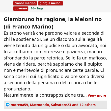
franco marino
giorgia meloni
governo
16+ Tags
Giambruno ha ragione, la Meloni no
(di Franco Marino)
Esistono verità che perdono valore a seconda di
chi le sostiene? Sì. Se un discorso sulla legalità
viene tenuto da un giudice o da un avvocato, noi
lo ascoltiamo con interesse e pazienza, magari
sfrondando la parte retorica. Se lo fa un mafioso,
viene da ridere, perché sappiamo che il pulpito
non è meritevole di pronunciare certe parole. Ci
sono cose il cui significato o valore sono diversi
a seconda della persona o della carica che le
pronunziano.
Naturalmente la contrapposizione tra...
View more
R
morena59
,
Matmondo
,
Salvatore23
and 12 others
e