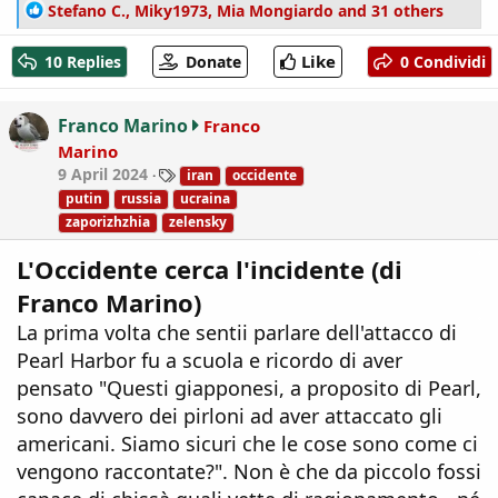
R
Stefano C.
,
Miky1973
,
Mia Mongiardo
and 31 others
e
a
Like
10 Replies
Donate
0 Condividi
c
t
i
Franco Marino
Franco
o
Marino
n
T
9 April 2024
iran
occidente
s
a
:
putin
russia
ucraina
g
zaporizhzhia
zelensky
s
L'Occidente cerca l'incidente (di
Franco Marino)
La prima volta che sentii parlare dell'attacco di
Pearl Harbor fu a scuola e ricordo di aver
pensato "Questi giapponesi, a proposito di Pearl,
sono davvero dei pirloni ad aver attaccato gli
americani. Siamo sicuri che le cose sono come ci
vengono raccontate?". Non è che da piccolo fossi