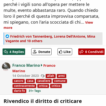
perché i vigili sono all'opera per mettere le
multe, evento abbastanza raro. Quando chiedo
loro il perché di questa improvvisa comparsata,
mi spiegano, con l'aria scocciata di chi...
View
more
R
Friedrich von Tannenberg
,
Lorena Dell'Antone
,
Mina
e
Vagante
and 10 others
a
c
Like
4 Replies
Donate
0 Condividi
t
i
o
Franco Marino
Franco
n
Marino
s
T
14 October 2023
allah
armi
:
a
cancro
casa
cavaliere
comune
g
controcorrente
critica
critico
s
dario fo
31+ Tags
Rivendico il diritto di criticare