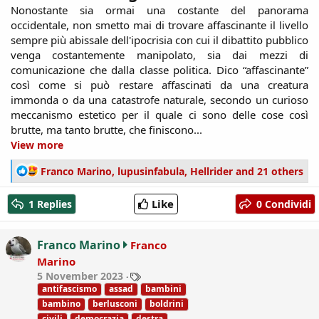
Nonostante sia ormai una costante del panorama
occidentale, non smetto mai di trovare affascinante il livello
sempre più abissale dell'ipocrisia con cui il dibattito pubblico
venga costantemente manipolato, sia dai mezzi di
comunicazione che dalla classe politica. Dico “affascinante”
così come si può restare affascinati da una creatura
immonda o da una catastrofe naturale, secondo un curioso
meccanismo estetico per il quale ci sono delle cose così
brutte, ma tanto brutte, che finiscono...​
View more
R
Franco Marino
,
lupusinfabula
,
Hellrider
and 21 others
e
a
Like
1 Replies
0 Condividi
c
t
i
Franco Marino
Franco
o
Marino
n
T
5 November 2023
s
a
antifascismo
assad
bambini
:
g
bambino
berlusconi
boldrini
s
civili
democrazia
destra