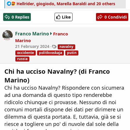
R
Hellrider
,
giogiodo
,
Marella Baraldi
and 20 others
e
a
Like
0 Replies
0 Condividi
c
t
i
Franco Marino
Franco
o
Marino
n
T
21 February 2024
navalny
s
a
:
occidente
politkvoskaja
putin
g
russia
s
Chi ha ucciso Navalny? (di Franco
Marino)
Chi ha ucciso Navalny? Rispondere con sicumera
ad una domanda di questo tipo renderebbe
ridicolo chiunque ci provasse. Nessuno di noi
comuni mortali dispone dei dati per dirimere un
dilemma di questa portata. E, tuttavia, già se si
riesce a togliere un po' di nuvole dal sole della