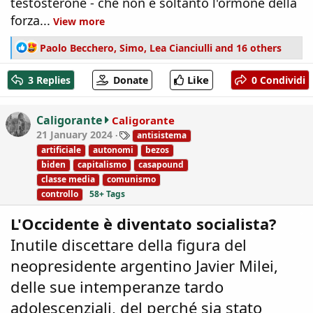
testosterone - che non è soltanto l'ormone della
forza...
View more
R
Paolo Becchero
,
Simo
,
Lea Cianciulli
and 16 others
e
a
Like
3 Replies
Donate
0 Condividi
c
t
i
Caligorante
Caligorante
o
T
21 January 2024
antisistema
n
a
artificiale
autonomi
bezos
s
g
biden
capitalismo
casapound
:
s
classe media
comunismo
controllo
58+ Tags
L'Occidente è diventato socialista?
Inutile discettare della figura del
neopresidente argentino Javier Milei,
delle sue intemperanze tardo
adolescenziali, del perché sia stato