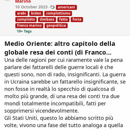
Marino
n
T
10 October 2023
americani
s
a
:
arabi
biden
complottismo
g
complotto
donbass
fatto
forza
s
franco marino
geopolitica
19+ Tags
Medio Oriente: altro capitolo della
globale resa dei conti (di Franco...
Una delle ragioni per cui raramente vale la pena
parlare dei fattarelli delle guerre locali è che
questi sono, non di rado, insignificanti. La guerra
in Ucraina sarebbe un fattarello insignificante, se
non fosse in realtà lo specchio di qualcosa di
molto più grande, di una resa dei conti tra due
mondi totalmente incompatibili, fatti per
sopprimersi vicendevolmente.
Gli Stati Uniti, questo lo abbiamo scritto più
volte, vivono una fase del tutto analoga a quella