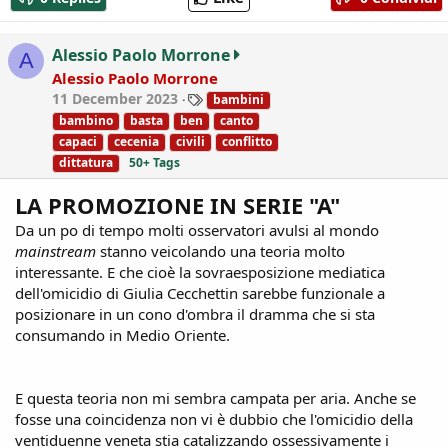
c
t
i
Alessio Paolo Morrone
A
o
Alessio Paolo Morrone
n
T
11 December 2023
bambini
s
a
:
bambino
basta
ben
canto
g
capaci
cecenia
civili
conflitto
s
dittatura
50+ Tags
LA PROMOZIONE IN SERIE "A"
Da un po di tempo molti osservatori avulsi al mondo
mainstream
stanno veicolando una teoria molto
interessante. E che cioè la sovraesposizione mediatica
dell'omicidio di Giulia Cecchettin sarebbe funzionale a
posizionare in un cono d'ombra il dramma che si sta
consumando in Medio Oriente.
E questa teoria non mi sembra campata per aria. Anche se
fosse una coincidenza non vi è dubbio che l'omicidio della
ventiduenne veneta stia catalizzando ossessivamente i