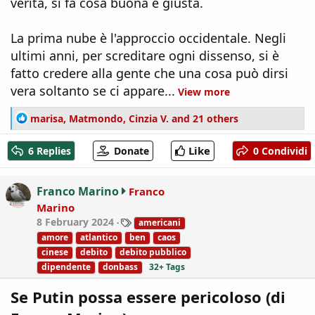
verità, si fa cosa buona e giusta.
La prima nube è l'approccio occidentale. Negli
ultimi anni, per screditare ogni dissenso, si è
fatto credere alla gente che una cosa può dirsi
vera soltanto se ci appare...
View more
R
marisa
,
Matmondo
,
Cinzia V.
and 21 others
e
a
Like
6 Replies
Donate
0 Condividi
c
t
i
Franco Marino
Franco
o
Marino
n
T
8 February 2024
americani
s
a
:
amore
atlantico
ben
caos
g
cinese
debito
debito pubblico
s
dipendente
donbass
32+ Tags
Se Putin possa essere pericoloso (di