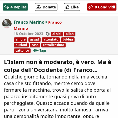
c
Like
4 Replies
Donate
0 Condividi
t
i
o
Franco Marino
Franco
n
Marino
s
T
18 October 2023
al sisi
allah
:
a
amore
assad
attentato
bibbia
g
burioni
casa
cattolicesimo
s
cattolico
40+ Tags
L'Islam non è moderato, è vero. Ma è
colpa dell'Occidente (di Franco...
Qualche giorno fa, tornando nella mia vecchia
casa che sto fittando, mentre cerco dove
fermare la macchina, trovo la salita che porta al
palazzo insolitamente quasi priva di auto
parcheggiate. Questo accade quando da quelle
parti - zona universitaria molto famosa - arriva
una personalità molto importante, oppure