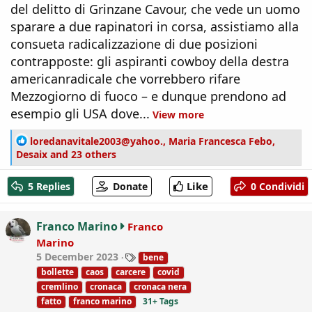
del delitto di Grinzane Cavour, che vede un uomo
sparare a due rapinatori in corsa, assistiamo alla
consueta radicalizzazione di due posizioni
contrapposte: gli aspiranti cowboy della destra
americanradicale che vorrebbero rifare
Mezzogiorno di fuoco – e dunque prendono ad
esempio gli USA dove...
View more
R
loredanavitale2003@yahoo.
,
Maria Francesca Febo
,
e
Desaix
and 23 others
a
c
Like
5 Replies
Donate
0 Condividi
t
i
o
Franco Marino
Franco
n
Marino
s
T
5 December 2023
bene
:
a
bollette
caos
carcere
covid
g
cremlino
cronaca
cronaca nera
s
fatto
franco marino
31+ Tags