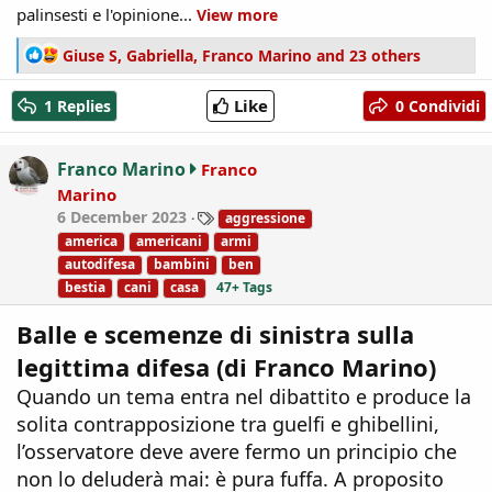
palinsesti e l'opinione...
View more
R
Giuse S
,
Gabriella
,
Franco Marino
and 23 others
e
a
Like
1 Replies
0 Condividi
c
t
i
Franco Marino
Franco
o
Marino
n
T
6 December 2023
aggressione
s
a
:
america
americani
armi
g
autodifesa
bambini
ben
s
bestia
cani
casa
47+ Tags
Balle e scemenze di sinistra sulla
legittima difesa (di Franco Marino)
Quando un tema entra nel dibattito e produce la
solita contrapposizione tra guelfi e ghibellini,
l’osservatore deve avere fermo un principio che
non lo deluderà mai: è pura fuffa. A proposito