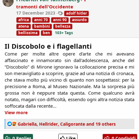
o
tramonti dell'Occidente
n
T
17 December 2023
adolf hitler
s
a
:
africa
anni 70
anni 90
assurdo
g
atena
bambini
bellezza
s
bellissima
ben
103+ Tags
Il Discobolo e i flagellanti
Come per molte altre opere d'arte che mi avevano
affascinato e innamorato sin dall'adolescenza, anche del
“Discobolo” di Mirone ignoravo la collocazione precisa e mi
son meravigliato a scoprire, grazie ad una notizia di cronaca,
che stava molto più vicino di quanto non sospettassi: per la
precisione a Roma, al Museo Nazionale. Ma la sorpresa più
grossa non è neppure stata questa. Come qualcuno avrà
notato, magari con difficoltà, essendo ogni altra notizia stata
soffocata dalla recente...​
View more
R
Gabriella
,
Hellrider
,
Caligorante
and 19 others
e
a
Like
0 Replies
0 Condividi