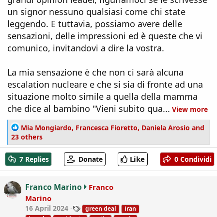
un signor nessuno qualsiasi come chi state
leggendo. E tuttavia, possiamo avere delle
sensazioni, delle impressioni ed è queste che vi
comunico, invitandovi a dire la vostra.
La mia sensazione è che non ci sarà alcuna
escalation nucleare e che si sia di fronte ad una
situazione molto simile a quella della mamma
che dice al bambino "Vieni subito qua...
View more
R
Mia Mongiardo
,
Francesca Fioretto
,
Daniela Arosio
and
e
23 others
a
c
Like
7 Replies
Donate
0 Condividi
t
i
o
Franco Marino
Franco
n
Marino
s
T
16 April 2024
green deal
iran
:
a