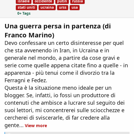
israele
occidente
putin
russia
g
stati uniti
ucraina
urss
usa
s
0+ Tags
Una guerra persa in partenza (di
Franco Marino)
Devo confessare un certo disinteresse per quel
che sta avvenendo in Iran, in Ucraina e in
generale nel mondo, a partire da cose gravi e
serie come quelle appena citate fino a quelle - in
apparenza - più tenui come il divorzio tra la
Ferragni e Fedez.
Questa è la situazione meno ideale per un
blogger. Se, infatti, io fossi un produttore di
contenuti che ambisce a lucrare sul seguito dei
suoi lettori, mi concentrerei sulle sciocchezze e
cercherei di sviscerarle, di far credere alla
gente...
View more