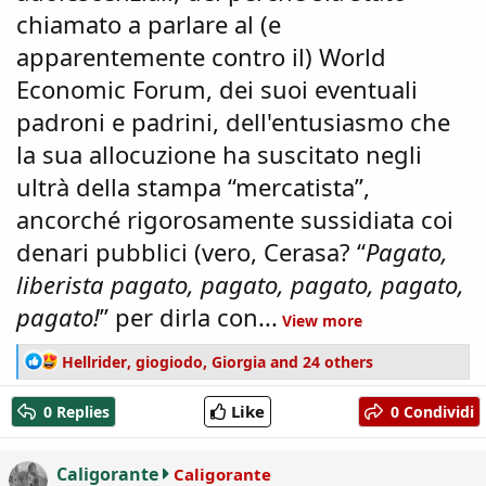
chiamato a parlare al (e
apparentemente contro il) World
Economic Forum, dei suoi eventuali
padroni e padrini, dell'entusiasmo che
la sua allocuzione ha suscitato negli
ultrà della stampa “mercatista”,
ancorché rigorosamente sussidiata coi
denari pubblici (vero, Cerasa? “
Pagato,
liberista pagato, pagato, pagato, pagato,
pagato!
” per dirla con...
View more
R
Hellrider
,
giogiodo
,
Giorgia
and 24 others
e
a
Like
0 Replies
0 Condividi
c
t
i
Caligorante
Caligorante
o