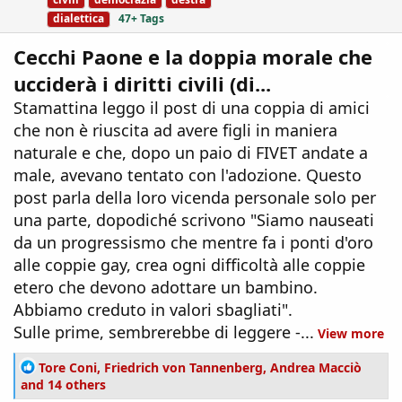
dialettica
47+ Tags
Cecchi Paone e la doppia morale che
ucciderà i diritti civili (di...
Stamattina leggo il post di una coppia di amici
che non è riuscita ad avere figli in maniera
naturale e che, dopo un paio di FIVET andate a
male, avevano tentato con l'adozione. Questo
post parla della loro vicenda personale solo per
una parte, dopodiché scrivono "Siamo nauseati
da un progressismo che mentre fa i ponti d'oro
alle coppie gay, crea ogni difficoltà alle coppie
etero che devono adottare un bambino.
Abbiamo creduto in valori sbagliati".
Sulle prime, sembrerebbe di leggere -...
View more
R
Tore Coni
,
Friedrich von Tannenberg
,
Andrea Macciò
e
and 14 others
a