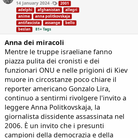
T
14 January 2024
2001
n
a
adelphi
afghanistan
allegri
s
g
anime
anna politkovskaja
:
s
antifascista
assange
bello
beslan
81+ Tags
Anna dei miracoli
Mentre le truppe israeliane fanno
piazza pulita dei cronisti e dei
funzionari ONU e nelle prigioni di Kiev
muore in circostanze poco chiare il
reporter americano Gonzalo Lira,
continuo a sentirmi rivolgere l'invito a
leggere Anna Politkovskaja, la
giornalista dissidente assassinata nel
2006. È un invito che i presunti
campioni della democrazia e della