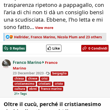
trasparenza ripetono a pappagallo, con
l’aria di chi non ti dà un consiglio bensì
una scudisciata. Ebbene, l’ho letta e mi
sono fatto...
View more
R
Hellrider
,
Franco Marino
,
Nicola Plum
and 23 others
e
a
Like
0 Replies
0 Condividi
c
t
i
Franco Marino
Franco
o
Marino
n
T
23 December 2023
bergoglio
s
a
:
chiesa
chiese
crisi
g
cristianesimo
cristiani
cristo
s
cultura
ebrei
franco marino
21+ Tags
Oltre il cucù, perché il cristianesimo