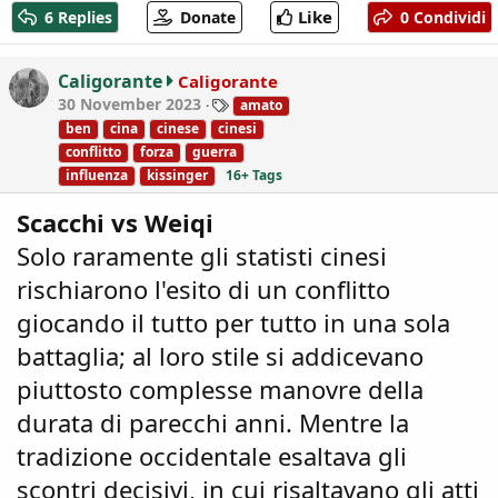
c
Like
6 Replies
Donate
0 Condividi
t
i
o
Caligorante
Caligorante
n
T
30 November 2023
amato
s
a
ben
cina
cinese
cinesi
:
g
conflitto
forza
guerra
s
influenza
kissinger
16+ Tags
Scacchi vs Weiqi
Solo raramente gli statisti cinesi
rischiarono l'esito di un conflitto
giocando il tutto per tutto in una sola
battaglia; al loro stile si addicevano
piuttosto complesse manovre della
durata di parecchi anni. Mentre la
tradizione occidentale esaltava gli
scontri decisivi, in cui risaltavano gli atti