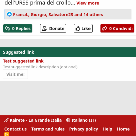
dell'URSS prima del crollo...
View more
R
FranciL
,
Giorgio
,
Salvatore23
and 14 others
e
a
Like
0 Replies
Donate
0 Condividi
c
t
i
o
Suggested link
n
s
Test suggested link
:
Test suggested link description (optional)
Visit me!
Kairete - La Grande Italia
Italiano (IT)
Contact us
Terms and rules
Privacy policy
Help
Home
R