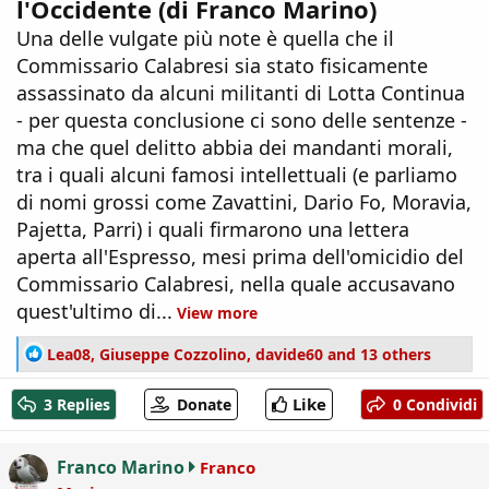
l'Occidente (di Franco Marino)
Una delle vulgate più note è quella che il
Commissario Calabresi sia stato fisicamente
assassinato da alcuni militanti di Lotta Continua
- per questa conclusione ci sono delle sentenze -
ma che quel delitto abbia dei mandanti morali,
tra i quali alcuni famosi intellettuali (e parliamo
di nomi grossi come Zavattini, Dario Fo, Moravia,
Pajetta, Parri) i quali firmarono una lettera
aperta all'Espresso, mesi prima dell'omicidio del
Commissario Calabresi, nella quale accusavano
quest'ultimo di...
View more
R
Lea08
,
Giuseppe Cozzolino
,
davide60
and 13 others
e
a
Like
3 Replies
Donate
0 Condividi
c
t
i
Franco Marino
Franco
o