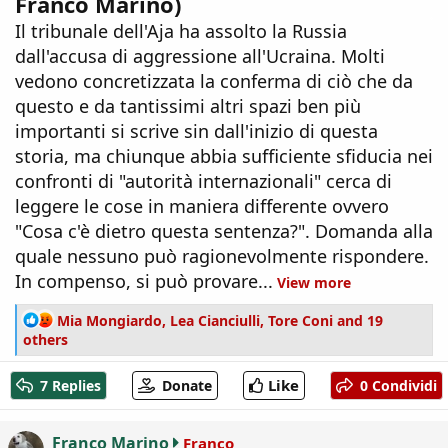
Franco Marino)
Il tribunale dell'Aja ha assolto la Russia
dall'accusa di aggressione all'Ucraina. Molti
vedono concretizzata la conferma di ciò che da
questo e da tantissimi altri spazi ben più
importanti si scrive sin dall'inizio di questa
storia, ma chiunque abbia sufficiente sfiducia nei
confronti di "autorità internazionali" cerca di
leggere le cose in maniera differente ovvero
"Cosa c'è dietro questa sentenza?". Domanda alla
quale nessuno può ragionevolmente rispondere.
In compenso, si può provare...
View more
R
Mia Mongiardo
,
Lea Cianciulli
,
Tore Coni
and 19
e
others
a
c
Like
7 Replies
Donate
0 Condividi
t
i
o
Franco Marino
Franco