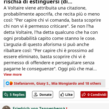
rischia di estinguersi (di...
A Voltaire viene attribuita una citazione,
probabilmente apocrifa, che recita più o meno
così: "Per capire chi vi comanda, basta scoprire
chi non vi è permesso criticare". Se non l'ha
detta Voltaire, l'ha detta qualcuno che ha con
ogni probabilità capito come stanno le cose.
L'arguzia di questo aforisma si può anche
ribaltare così: "Per capire chi è prossimo ad
essere eliminato, basta scoprire chi vi è
permesso di offendere e perseguitare senza
pagarne le conseguenze". Oggi più che mai...
View more
R
Stefaniarvm
,
Giusy S.
,
Mia Mongiardo
and 18 others
e
a
Like
5 Replies
Donate
0 Condividi
c
t
i
Friedrich von Tannenberg
I