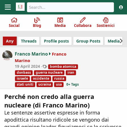
Social
Blog
Media
Collabora
Sostienici
Any
Threads
Profile posts
Group Posts
Media
Franco Marino
Franco
Marino
T
19 April 2024
bomba atomica
a
donbass
guerra nucleare
iran
g
israele
occidente
russia
s
stati uniti
ucraina
usa
0+ Tags
Perché non credo alla guerra
nucleare (di Franco Marino)
Le sentenze assertive espresse in forma
apodittica risultano ridicole se vengono dai
grandi opinion leader, figuriamoci se le scrivesse