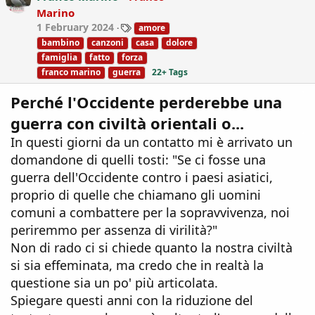
n
Marino
s
T
1 February 2024
amore
:
a
bambino
canzoni
casa
dolore
g
famiglia
fatto
forza
s
franco marino
guerra
22+ Tags
Perché l'Occidente perderebbe una
guerra con civiltà orientali o...
In questi giorni da un contatto mi è arrivato un
domandone di quelli tosti: "Se ci fosse una
guerra dell'Occidente contro i paesi asiatici,
proprio di quelle che chiamano gli uomini
comuni a combattere per la sopravvivenza, noi
periremmo per assenza di virilità?"
Non di rado ci si chiede quanto la nostra civiltà
si sia effeminata, ma credo che in realtà la
questione sia un po' più articolata.
Spiegare questi anni con la riduzione del