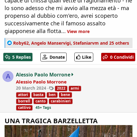
capace di chissà quali vette di ragionamento - né
lo sono adesso che mi avvio alla mezza età - ma
propenso al dubbio com'ero, avrei scoperto
successivamente che il famoso assalto
giapponese alla flotta...
View more
R
Roby62
,
Angelo Manservigi
,
Stefaniarvm
and 25 others
e
a
Like
5 Replies
Donate
0 Condividi
c
t
i
Alessio Paolo Morrone
A
o
Alessio Paolo Morrone
n
T
20 March 2024
2022
armi
s
a
:
attori
basta
ben
bene
g
borrell
canto
carabinieri
s
cattivo
45+ Tags
UNA TRAGICA BARZELLETTA