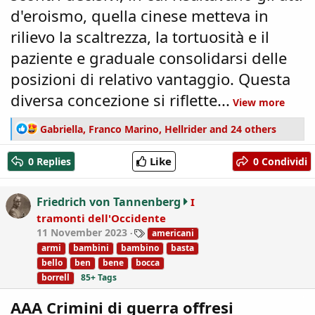
d'eroismo, quella cinese metteva in
rilievo la scaltrezza, la tortuosità e il
paziente e graduale consolidarsi delle
posizioni di relativo vantaggio. Questa
diversa concezione si riflette...
View more
R
Gabriella
,
Franco Marino
,
Hellrider
and 24 others
e
a
Like
0 Replies
0 Condividi
c
t
i
Friedrich von Tannenberg
I
o
tramonti dell'Occidente
n
T
11 November 2023
americani
s
a
:
armi
bambini
bambino
basta
g
bello
ben
bene
bocca
s
borrell
85+ Tags
AAA Crimini di guerra offresi