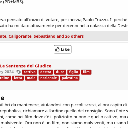
de (PD+M5S).
veva pensato all'inizio di votare, per inerzia,Paolo Truzzu. Il perché
sato ha militato attivamente per decenni nella galassia della Destr
nte
,
Caligorante
,
Sebastiano
and 26 others
Like
Le Sentenze del Giudice
T
ry 2024
cattivo
destra
duce
figlio
film
a
ordine
lotta
male
nazionale
palestina
g
s
he
ilibri da mantenere, aiutandosi con piccoli screzi, allora capita di
repubblica, richiamare all'ordine quello del consiglio. Sono finte
nni, come nei film dove c'è il poliziotto buono e quello cattivo, ma 
il malvivente. Ora non è un film, non siamo malviventi, ma usano