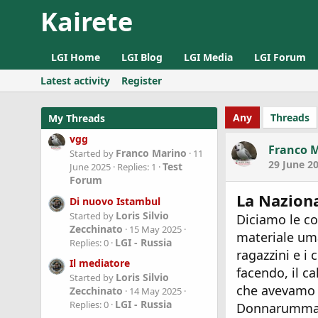
Kairete
LGI Home
LGI Blog
LGI Media
LGI Forum
Latest activity
Register
Any
Threads
My Threads
vgg
Franco 
Franco Marino
Started by
11
29 June 2
Test
June 2025
Replies: 1
Forum
La Naziona
Di nuovo Istambul
Loris Silvio
Started by
Diciamo le co
Zecchinato
15 May 2025
materiale uma
LGI - Russia
Replies: 0
ragazzini e i
Il mediatore
facendo, il c
Loris Silvio
Started by
che avevamo f
Zecchinato
14 May 2025
LGI - Russia
Replies: 0
Donnarumma è