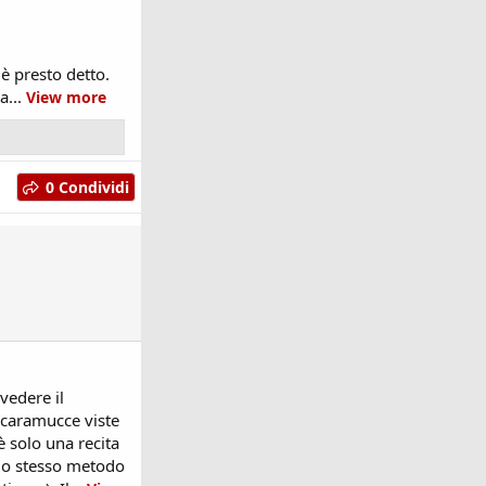
 è presto detto.
a...
View more
0 Condividi
 vedere il
 scaramucce viste
è solo una recita
 lo stesso metodo