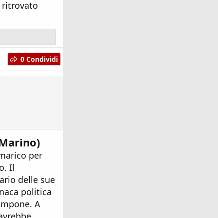
 ritrovato
0 Condividi
 Marino)
mmarico per
. Il
ario delle sue
naca politica
a impone. A
 avrebbe