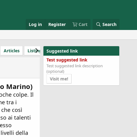
Log in
Register
Cart
Search
Articles
Listings
Review item
RMS review
Product
Suggested link
Test suggested link
Test suggested link description
(optional)
Visit me!
co Marino)
oche colpe. Il
e tra i
 che così
so ai talenti
tesso
velli della