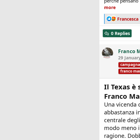
perché pensano di
more
R
Francesca 
e
a
0 Replies
c
t
i
Franco 
o
29 Januar
n
campagna 
s
franco ma
:
Il Texas è
Franco Ma
Una vicenda c
abbastanza ino
centrale degl
modo meno ind
ragione. Dobb