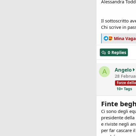
Alessandra Tod
Il sottoscritto a
Chi scrive in pas
R
Mina Vaga
e
a
0 Replies
c
t
i
Angelo
A
o
28 Februa
n
forze dell
s
10+ Tags
:
Finte beg
Ci sono degli equ
presidente della 
e riviste negli a
per far cascare 