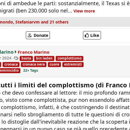
i di ambedue le parti: sostanzialmente, il Texas si è
igrati (ben 230.000 solo nel...
View more
mondo
,
Stefaniarvm
and 21 others
Like
Donate
Marino
Franco Marino
T
y 2024
basta
bin laden
complottismo
a
cronaca
cronaca nera
cuore
estremisti
g
mminicidio
22+ Tags
s
tutti i limiti del complottismo (di Franco
 che devo confessare al lettore: il mio profondo ra
o, visto come complottista, pur non essendolo affatto
complottismo, infatti, è che costringendo il destinat
narsi nello sbrogliamento di tutte le questioni di cro
 lo distoglie dall'inevitabile reazione che la scopert
pegnarsi in un nuovo caso se già quello precedente