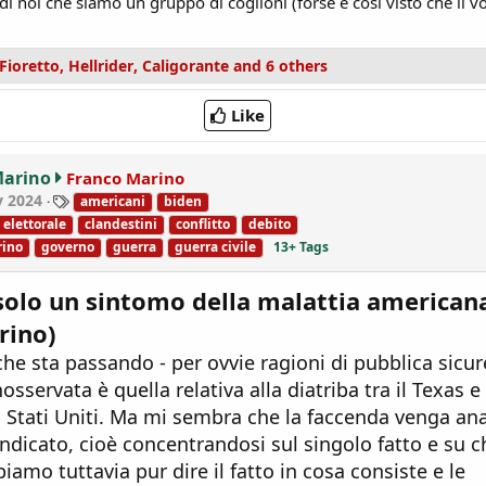
 noi che siamo un gruppo di coglioni (forse è così visto che li vot
Fioretto
,
Hellrider
,
Caligorante
and 6 others
Like
Marino
Franco Marino
T
y 2024
americani
biden
a
elettorale
clandestini
conflitto
debito
g
rino
governo
guerra
guerra civile
13+ Tags
s
 solo un sintomo della malattia americana
rino)
he sta passando - per ovvie ragioni di pubblica sicur
sservata è quella relativa alla diatriba tra il Texas e
i Stati Uniti. Ma mi sembra che la faccenda venga ana
icato, cioè concentrandosi sul singolo fatto e su c
iamo tuttavia pur dire il fatto in cosa consiste e le