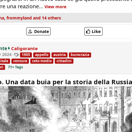
e una reazione...
View more
ha
,
frommyland
and 14 others
Like
Donate
nte
Caligorante
T
y 2024
1905
appello
austria
burocrazia
a
itale
censura
ceto medio
cittadini
g
ri
71+ Tags
s
. Una data buia per la storia della Russia