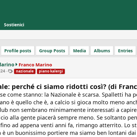
Sostienici
Profile posts
Group Posts
Media
Albums
Entries
Marino
Franco Marino
T
024
nazionale
piano kalergi
a
g
le: perché ci siamo ridotti così? (di Fran
s
se come stanno: la Nazionale è scarsa. Spalletti ha p
no è quello che è, a calcio si gioca molto meno anch
 club non sembrano minimamente interessati a capire
alcio alla gente piacerà sempre meno. Se soltanto pen
ino ad appena venti anni fa, rimango atterrito. Lo s
 un buonissimo portiere ma siamo ben lontani dai li