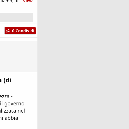
iamo). Il...
View
0 Condividi
 (di
ezza -
 il governo
lizzata nel
hi abbia