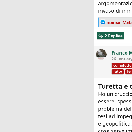
argomentazion
invaso di imm
R
marisa
,
Mat
e
a
2 Replies
c
t
i
Franco 
o
26 Januar
n
complotto
s
fatto
fe
:
Turetta e 
Ho un cruccio
essere, spess
problema del 
tesi ad impeg
e geopolitica,
cosa serve im