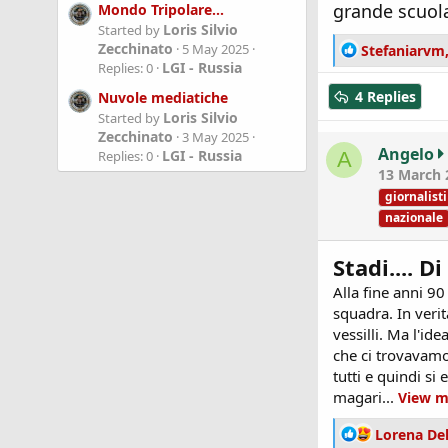
grande scuola
Mondo Tripolare...
Loris Silvio
Started by
Zecchinato
R
5 May 2025
Stefaniarvm
LGI - Russia
e
Replies: 0
a
4 Replies
Nuvole mediatiche
c
Loris Silvio
Started by
t
Zecchinato
3 May 2025
i
Angelo
LGI - Russia
Replies: 0
A
o
13 March 
n
giornalisti
s
nazionale
:
Stadi.... D
Alla fine anni 90
squadra. In verit
vessilli. Ma l'id
che ci trovavamo
tutti e quindi si
magari...
View m
R
Lorena De