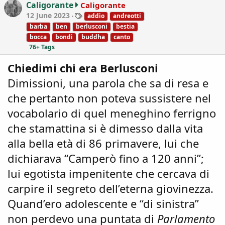
o
Caligorante
Caligorante
n
T
12 June 2023
addio
andreotti
s
a
barba
ben
berlusconi
bestia
:
g
bocca
bondi
buddha
canto
s
76+ Tags
Chiedimi chi era Berlusconi
Dimissioni, una parola che sa di resa e
che pertanto non poteva sussistere nel
vocabolario di quel meneghino ferrigno
che stamattina si è dimesso dalla vita
alla bella età di 86 primavere, lui che
dichiarava “Camperò fino a 120 anni”;
lui egotista impenitente che cercava di
carpire il segreto dell’eterna giovinezza.
Quand’ero adolescente e “di sinistra”
non perdevo una puntata di
Parlamento