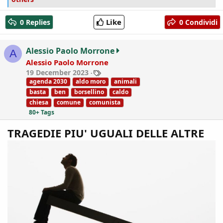
a
c
Like
0 Replies
0 Condividi
t
i
o
Alessio Paolo Morrone
A
n
Alessio Paolo Morrone
s
T
19 December 2023
:
a
agenda 2030
aldo moro
animali
g
basta
ben
borsellino
caldo
s
chiesa
comune
comunista
80+ Tags
TRAGEDIE PIU' UGUALI DELLE ALTRE