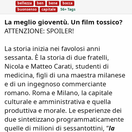
bellezza
ben
bene
bocca
:
s
buonsenso
capitale
56+ Tags
La meglio gioventù. Un film tossico?
ATTENZIONE: SPOILER!
La storia inizia nei favolosi anni
sessanta. È la storia di due fratelli,
Nicola e Matteo Carati, studenti di
medicina, figli di una maestra milanese
e di un ingegnoso commerciante
romano. Roma e Milano, la capitale
culturale e amministrativa e quella
produttiva e morale. Le esperienze dei
due sintetizzano programmaticamente
quelle di milioni di sessantottini, “
la