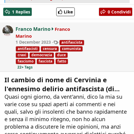
e
a
Like
1 Replies
0 Condividi
c
t
i
Franco Marino
Franco
o
Marino
n
T
1 December 2023
antifascista
s
a
:
antifascisti
censura
comunista
g
craxi
democrazia
duce
s
fascismo
fascista
fatto
22+ Tags
Il cambio di nome di Cervinia e
l'ennesimo delirio antifascista (di...
Quasi ogni giorno, da vent'anni, dico la mia su
varie cose su spazi aperti ai commenti e nei
quali, salvo gli insolenti che banno rapidamente
e senza il minimo ritegno, non ho alcun
problema a discutere le mie opinioni, ma anzi