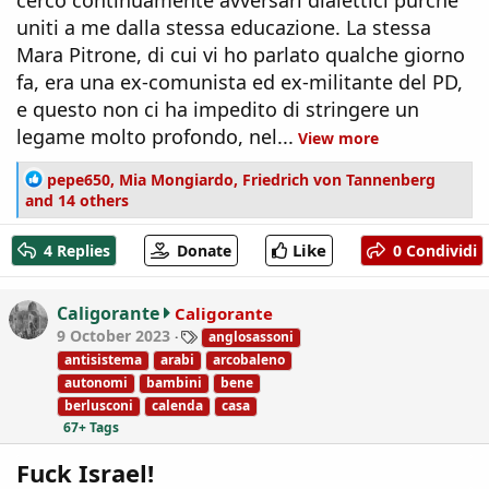
cerco continuamente avversari dialettici purché
uniti a me dalla stessa educazione. La stessa
Mara Pitrone, di cui vi ho parlato qualche giorno
fa, era una ex-comunista ed ex-militante del PD,
e questo non ci ha impedito di stringere un
legame molto profondo, nel...
View more
R
pepe650
,
Mia Mongiardo
,
Friedrich von Tannenberg
e
and 14 others
a
c
Like
4 Replies
Donate
0 Condividi
t
i
o
Caligorante
Caligorante
n
T
9 October 2023
anglosassoni
s
a
antisistema
arabi
arcobaleno
:
g
autonomi
bambini
bene
s
berlusconi
calenda
casa
67+ Tags
Fuck Israel!