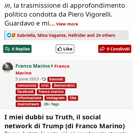
in
, la trasmissione di approfondimento
politico condotta da Piero Vigorelli.
Guardavo e mi...
View more
R
Gabriella
,
Mina Vagante
,
Hellrider
and 24 others
e
a
Like
0 Replies
0 Condividi
c
t
i
Franco Marino
Franco
o
Marino
n
T
5 June 2023
bannati
s
a
:
comunista
crisi
democratici
g
facebook
franco marino
s
informazione
instagram
like
mainstream
20+ Tags
I miei dubbi su Truth, il social
network di Trump (di Franco Marino)