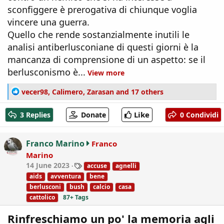
sconfiggere è prerogativa di chiunque voglia
vincere una guerra.
Quello che rende sostanzialmente inutili le
analisi antiberlusconiane di questi giorni è la
mancanza di comprensione di un aspetto: se il
berlusconismo è...
View more
R
vecer98
,
Calimero
,
Zarasan
and 17 others
e
a
Like
3 Replies
Donate
0 Condividi
c
t
i
Franco Marino
Franco
o
Marino
n
T
14 June 2023
accuse
agnelli
s
a
:
aids
avventura
bene
g
berlusconi
bush
calcio
casa
s
cattolico
87+ Tags
Rinfreschiamo un po' la memoria agli