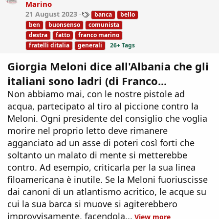
Marino
n
T
21 August 2023
banca
bello
s
a
:
ben
buonsenso
comunista
g
destra
fatto
franco marino
s
fratelli ditalia
generali
26+ Tags
Giorgia Meloni dice all'Albania che gli
italiani sono ladri (di Franco...
Non abbiamo mai, con le nostre pistole ad
acqua, partecipato al tiro al piccione contro la
Meloni. Ogni presidente del consiglio che voglia
morire nel proprio letto deve rimanere
agganciato ad un asse di poteri così forti che
soltanto un malato di mente si metterebbe
contro. Ad esempio, criticarla per la sua linea
filoamericana è inutile. Se la Meloni fuoriuscisse
dai canoni di un atlantismo acritico, le acque su
cui la sua barca si muove si agiterebbero
improvvisamente, facendola...
View more