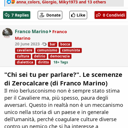
R
anna_colors
,
Giorgio
,
Miky1973
and 13 others
e
a
Like
7 Replies
Donate
0 Condividi
c
t
i
Franco Marino
Franco
o
Marino
n
T
20 June 2023
bar
bocca
s
a
:
cavaliere
comunismo
comunista
g
cultura
delirio
democrazia
s
dialettica
diritto
18+ Tags
"Chi sei tu per parlare?". Le scemenze
di Zerocalcare (di Franco Marino)
Il mio berlusconismo non è sempre stato stima
per il Cavaliere ma, più spesso, paura degli
avversari. Questo in realtà non è un meccanismo
unico nella storia di un paese e in generale
dell'umanità, perché coagulare culture diverse
contro un nemico che si ha interesse a