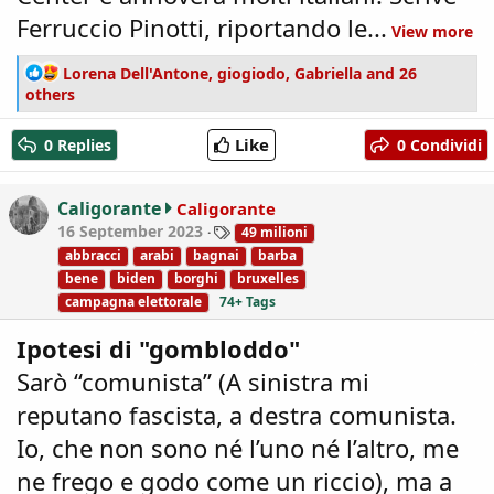
Ferruccio Pinotti, riportando le...
View more
R
Lorena Dell'Antone
,
giogiodo
,
Gabriella
and 26
e
others
a
c
Like
0 Replies
0 Condividi
t
i
o
Caligorante
Caligorante
n
T
16 September 2023
49 milioni
s
a
abbracci
arabi
bagnai
barba
:
g
bene
biden
borghi
bruxelles
s
campagna elettorale
74+ Tags
Ipotesi di "gombloddo"
Sarò “comunista” (A sinistra mi
reputano fascista, a destra comunista.
Io, che non sono né l’uno né l’altro, me
ne frego e godo come un riccio), ma a