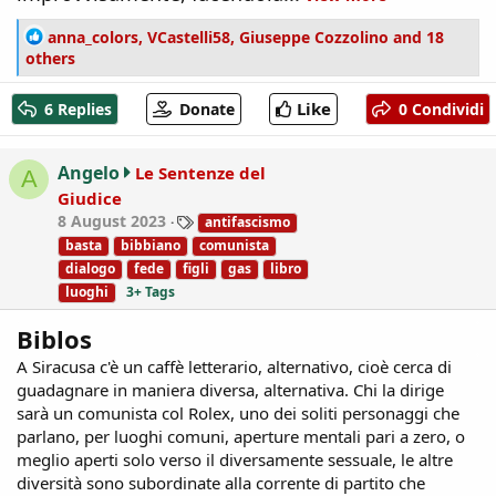
R
anna_colors
,
VCastelli58
,
Giuseppe Cozzolino
and 18
e
others
a
c
Like
6 Replies
Donate
0 Condividi
t
i
o
Angelo
Le Sentenze del
A
n
Giudice
s
T
8 August 2023
antifascismo
:
a
basta
bibbiano
comunista
g
dialogo
fede
figli
gas
libro
s
luoghi
3+ Tags
Biblos
A Siracusa c'è un caffè letterario, alternativo, cioè cerca di
guadagnare in maniera diversa, alternativa. Chi la dirige
sarà un comunista col Rolex, uno dei soliti personaggi che
parlano, per luoghi comuni, aperture mentali pari a zero, o
meglio aperti solo verso il diversamente sessuale, le altre
diversità sono subordinate alla corrente di partito che