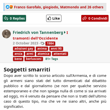
R
Franco Garofalo
,
giogiodo
,
Matmondo
and 26 others
e
a
Like
0 Replies
0 Condividi
c
t
i
Friedrich von Tannenberg
I
o
tramonti dell'Occidente
n
T
2 October 2023
1984
s
a
:
adozioni gay
anima
anni 90
g
ansia
armi
atomica
attentati
s
bene
berlusconi
81+ Tags
Soggetti smarriti
Dopo aver scritto lo scorso articolo sull'Armenia, e di come
gli armeni siano stati del tutto dimenticati dal dibattito
pubblico e dal giornalismo (se non per qualche servizio
estemporaneo e che non spiega nulla di come si sia arrivati
ad oggi), mi è venuto da pensare che non si tratti dell'ultimo
caso di questo tipo, ma che ve ne siano altri, anche più
significativi.