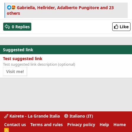
R
Gabriella
,
Hellrider
,
Adalberto Pungitore
and 23
e
others
a
c
Like
0 Replies
t
i
o
n
Suggested link
s
:
Test suggested link
Test suggested link description (optional)
Visit me!
Kairete - La Grande Italia
Italiano (IT)
Contact us
Terms and rules
Privacy policy
Help
Home
R