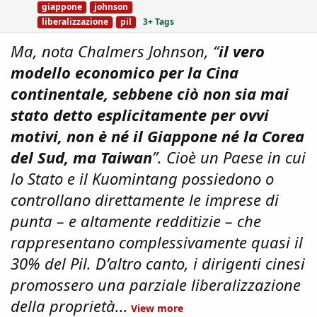
giappone
johnson
:
s
liberalizzazione
pil
3+ Tags
Ma, nota Chalmers Johnson, “
il vero
modello economico per la Cina
continentale, sebbene ciò non sia mai
stato detto esplicitamente per ovvi
motivi, non è né il Giappone né la Corea
del Sud, ma Taiwan
”. Cioè un Paese in cui
lo Stato e il Kuomintang possiedono o
controllano direttamente le imprese di
punta – e altamente redditizie – che
rappresentano complessivamente quasi il
30% del Pil. D’altro canto, i dirigenti cinesi
promossero una parziale liberalizzazione
della proprietà...
View more