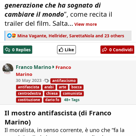
generazione che ha sognato di
cambiare il mondo
”, come recita il
trailer del film. Salta...
View more
R
Mina Vagante
,
Hellrider
,
SarettaNola
and 23 others
e
a
Like
0 Replies
0 Condividi
c
t
i
Franco Marino
Franco
o
Marino
n
T
30 May 2023
antifascismo
s
a
:
antifascista
arabi
arte
bocca
g
centrodestra
chiesa
comunista
s
costituzione
dario fo
48+ Tags
Il mostro antifascista (di Franco
Marino)
Il moralista, in senso corrente, è uno che “fa la