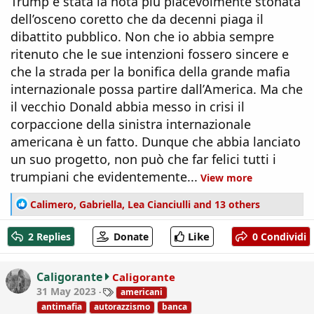
Trump è stata la nota più piacevolmente stonata
dell’osceno coretto che da decenni piaga il
dibattito pubblico. Non che io abbia sempre
ritenuto che le sue intenzioni fossero sincere e
che la strada per la bonifica della grande mafia
internazionale possa partire dall’America. Ma che
il vecchio Donald abbia messo in crisi il
corpaccione della sinistra internazionale
americana è un fatto. Dunque che abbia lanciato
un suo progetto, non può che far felici tutti i
trumpiani che evidentemente...
View more
R
Calimero
,
Gabriella
,
Lea Cianciulli
and 13 others
e
a
Like
2 Replies
Donate
0 Condividi
c
t
i
Caligorante
Caligorante
o
T
31 May 2023
americani
n
a
antimafia
autorazzismo
banca
s
g