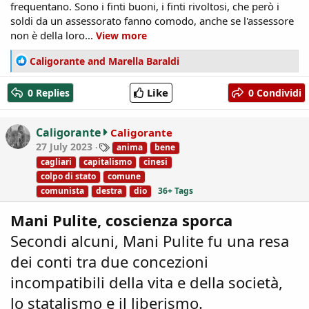
frequentano. Sono i finti buoni, i finti rivoltosi, che però i
soldi da un assessorato fanno comodo, anche se l'assessore
non è della loro...
View more
R
Caligorante
and
Marella Baraldi
e
a
Like
0 Replies
0 Condividi
c
t
i
Caligorante
Caligorante
o
T
27 July 2023
anima
bene
n
a
cagliari
capitalismo
cinesi
s
g
colpo di stato
comune
:
s
comunista
destra
dio
36+ Tags
Mani Pulite, coscienza sporca
Secondi alcuni, Mani Pulite fu una resa
dei conti tra due concezioni
incompatibili della vita e della società,
lo statalismo e il liberismo.