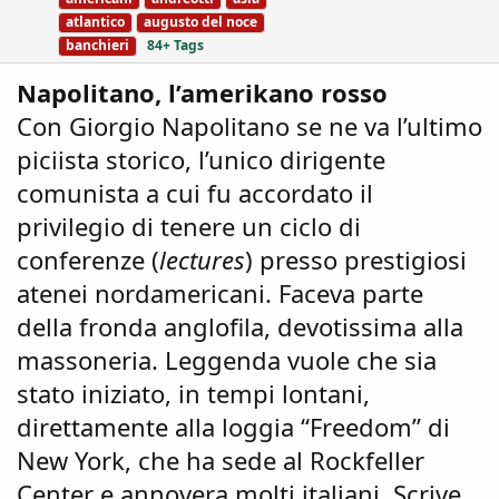
:
s
atlantico
augusto del noce
banchieri
84+ Tags
Napolitano, l’amerikano rosso
Con Giorgio Napolitano se ne va l’ultimo
piciista storico, l’unico dirigente
comunista a cui fu accordato il
privilegio di tenere un ciclo di
conferenze (
lectures
) presso prestigiosi
atenei nordamericani. Faceva parte
della fronda anglofila, devotissima alla
massoneria. Leggenda vuole che sia
stato iniziato, in tempi lontani,
direttamente alla loggia “Freedom” di
New York, che ha sede al Rockfeller
Center e annovera molti italiani. Scrive