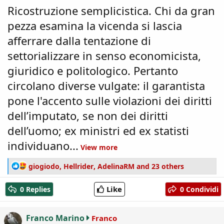
Ricostruzione semplicistica. Chi da gran
pezza esamina la vicenda si lascia
afferrare dalla tentazione di
settorializzare in senso economicista,
giuridico e politologico. Pertanto
circolano diverse vulgate: il garantista
pone l'accento sulle violazioni dei diritti
dell’imputato, se non dei diritti
dell’uomo; ex ministri ed ex statisti
individuano...
View more
R
giogiodo
,
Hellrider
,
AdelinaRM
and 23 others
e
a
Like
0 Replies
0 Condividi
c
t
i
Franco Marino
Franco
o