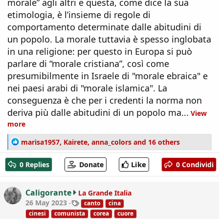
morale” agli altri e questa, come dice la sua
etimologia, è l’insieme di regole di
comportamento determinate dalle abitudini di
un popolo. La morale tuttavia è spesso inglobata
in una religione: per questo in Europa si può
parlare di “morale cristiana”, così come
presumibilmente in Israele di "morale ebraica" e
nei paesi arabi di "morale islamica". La
conseguenza è che per i credenti la norma non
deriva più dalle abitudini di un popolo ma...
View
more
R
marisa1957
,
Kairete
,
anna_colors
and 16 others
e
a
Like
0 Replies
Donate
0 Condividi
c
t
i
Caligorante
La Grande Italia
o
T
26 May 2023
canto
cina
n
a
cinesi
comunista
corea
cuore
s
g