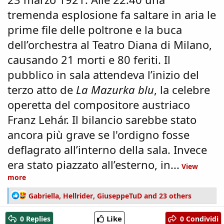
tremenda esplosione fa saltare in aria le
prime file delle poltrone e la buca
dell’orchestra al Teatro Diana di Milano,
causando 21 morti e 80 feriti. Il
pubblico in sala attendeva l’inizio del
terzo atto de
La Mazurka blu
, la celebre
operetta del compositore austriaco
Franz Lehár. Il bilancio sarebbe stato
ancora più grave se l'ordigno fosse
deflagrato all’interno della sala. Invece
era stato piazzato all’esterno, in...
View
more
R
Gabriella
,
Hellrider
,
GiuseppeTuD
and 23 others
e
a
Like
0 Replies
0 Condividi
c