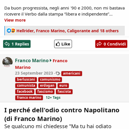
Da buon progressista, negli anni '90 e 2000, non mi bastava
ricevere il Verbo dalla stampa “libera e indipendente”...​
View more
R
Hellrider
,
Franco Marino
,
Caligorante
and 18 others
e
a
Like
1 Replies
0 Condividi
c
t
i
Franco Marino
Franco
o
Marino
n
T
23 September 2023
americani
s
a
:
berlusconi
comunismo
g
comunista
erdogan
euro
s
facebook
fascismo
fascista
franco marino
12+ Tags
I perché dell'odio contro Napolitano
(di Franco Marino)
Se qualcuno mi chiedesse "Ma tu hai odiato