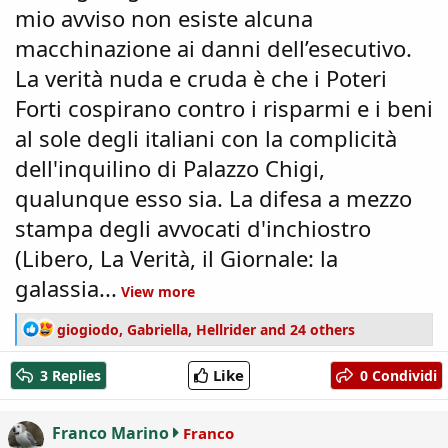
mio avviso non esiste alcuna
macchinazione ai danni dell’esecutivo.
La verità nuda e cruda è che i Poteri
Forti cospirano contro i risparmi e i beni
al sole degli italiani con la complicità
dell'inquilino di Palazzo Chigi,
qualunque esso sia. La difesa a mezzo
stampa degli avvocati d'inchiostro
(Libero, La Verità, il Giornale: la
galassia...
View more
R
giogiodo
,
Gabriella
,
Hellrider
and 24 others
e
a
Like
3 Replies
0 Condividi
c
t
i
Franco Marino
Franco
o