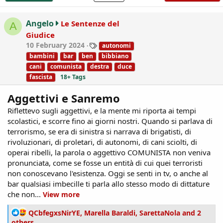
t
i
Angelo
Le Sentenze del
A
o
Giudice
n
T
10 February 2024
autonomi
s
a
:
bambini
bar
ben
bibbiano
g
cani
comunista
destra
duce
s
fascista
18+ Tags
Aggettivi e Sanremo
Riflettevo sugli aggettivi, e la mente mi riporta ai tempi
scolastici, e scorre fino ai giorni nostri. Quando si parlava di
terrorismo, se era di sinistra si narrava di brigatisti, di
rivoluzionari, di proletari, di autonomi, di cani sciolti, di
operai ribelli, la parola o aggettivo COMUNISTA non veniva
pronunciata, come se fosse un entità di cui quei terroristi
non conoscevano l'esistenza. Oggi se senti in tv, o anche al
bar qualsiasi imbecille ti parla allo stesso modo di dittature
che non...
View more
R
QCbfegxsNirYE
,
Marella Baraldi
,
SarettaNola
and 2
e
others