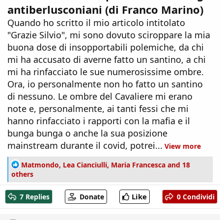
antiberlusconiani (di Franco Marino)
Quando ho scritto il mio articolo intitolato
"Grazie Silvio", mi sono dovuto sciroppare la mia
buona dose di insopportabili polemiche, da chi
mi ha accusato di averne fatto un santino, a chi
mi ha rinfacciato le sue numerosissime ombre.
Ora, io personalmente non ho fatto un santino
di nessuno. Le ombre del Cavaliere mi erano
note e, personalmente, ai tanti fessi che mi
hanno rinfacciato i rapporti con la mafia e il
bunga bunga o anche la sua posizione
mainstream durante il covid, potrei...
View more
R
Matmondo
,
Lea Cianciulli
,
Maria Francesca
and 18
e
others
a
c
Like
7 Replies
Donate
0 Condividi
t
i