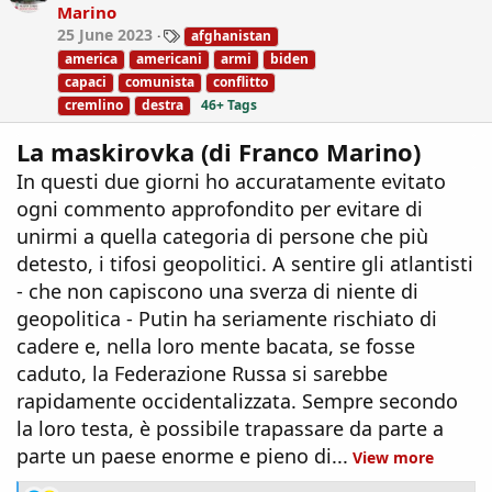
Marino
n
T
25 June 2023
afghanistan
s
a
:
america
americani
armi
biden
g
capaci
comunista
conflitto
s
cremlino
destra
46+ Tags
La maskirovka (di Franco Marino)
In questi due giorni ho accuratamente evitato
ogni commento approfondito per evitare di
unirmi a quella categoria di persone che più
detesto, i tifosi geopolitici. A sentire gli atlantisti
- che non capiscono una sverza di niente di
geopolitica - Putin ha seriamente rischiato di
cadere e, nella loro mente bacata, se fosse
caduto, la Federazione Russa si sarebbe
rapidamente occidentalizzata. Sempre secondo
la loro testa, è possibile trapassare da parte a
parte un paese enorme e pieno di...
View more