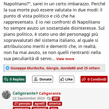
Napolitano?", sarei in un certo imbarazzo. Perché
la sua morte può essere valutata in due modi: il
punto di vista politico e ciò che ha
rappresentato. E io nei confronti di Napolitano
ho sempre avuto un sostanziale disinteresse. Sul
piano politico, è stato uno dei personaggi più
sopravvalutati del sistema italiano, al quale si
attribuiscono meriti e demeriti che, in realtà,
non ha mai avuto, se non quelli rientranti nella
sua peculiarità di servo...
View more
R
Giuseppe Murdocho
,
Giorgio
,
davide60
and 25 others
e
a
Like
0 Replies
Donate
0 Condividi
c
t
i
Caligorante
Caligorante
o
T
22 September 2023
007
n
a
27 gennaio
agnelli
america
s
g
americani
andreotti
asia