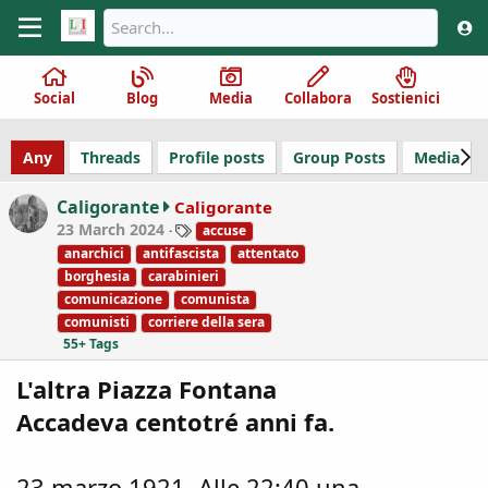
Social
Blog
Media
Collabora
Sostienici
Any
Threads
Profile posts
Group Posts
Media
Caligorante
Caligorante
T
23 March 2024
accuse
a
anarchici
antifascista
attentato
g
borghesia
carabinieri
s
comunicazione
comunista
comunisti
corriere della sera
55+ Tags
L'altra Piazza Fontana
Accadeva centotré anni fa.
23 marzo 1921. Alle 22:40 una