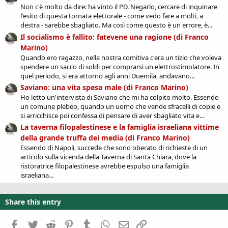
Non c'è molto da dire: ha vinto il PD. Negarlo, cercare di inquinare
l'esito di questa tornata elettorale - come vedo fare a molti, a
destra - sarebbe sbagliato. Ma così come questo è un errore, è...
Il socialismo è fallito: fatevene una ragione (di Franco
Marino)
Quando ero ragazzo, nella nostra comitiva c'era un tizio che voleva
spendere un sacco di soldi per comprarsi un elettrostimolatore. In
quel periodo, si era attorno agli anni Duemila, andavano...
Saviano: una vita spesa male (di Franco Marino)
Ho letto un'intervista di Saviano che mi ha colpito molto. Essendo
un comune plebeo, quando un uomo che vende sfracelli di copie e
si arricchisce poi confessa di pensare di aver sbagliato vita e...
La taverna filopalestinese e la famiglia israeliana vittime
della grande truffa dei media (di Franco Marino)
Essendo di Napoli, succede che sono oberato di richieste di un
articolo sulla vicenda della Taverna di Santa Chiara, dove la
ristoratrice filopalestinese avrebbe espulso una famiglia
israeliana...
Share this entry
Facebook
Twitter
Reddit
Pinterest
Tumblr
WhatsApp
Email
Link