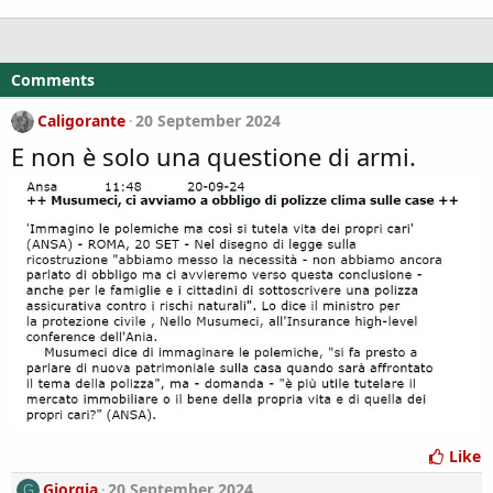
c
t
i
o
Comments
n
s
Caligorante
20 September 2024
:
E non è solo una questione di armi.
Like
Giorgia
20 September 2024
G