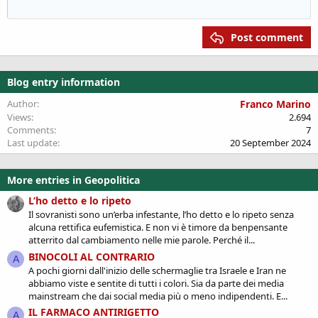
12
Heading 2
Courier New
Outdent
Align right
Georgia
15
Heading 3
Justify text
Post comment
18
Tahoma
22
Times New Roman
Blog entry information
26
Trebuchet MS
Verdana
Author
Franco Marino
Views
2.694
Comments
7
Last update
20 September 2024
More entries in Geopolitica
L’ho detto e lo ripeto
Il sovranisti sono un’erba infestante, l’ho detto e lo ripeto senza
alcuna rettifica eufemistica. E non vi è timore da benpensante
atterrito dal cambiamento nelle mie parole. Perché il...
BINOCOLI AL CONTRARIO
A
A pochi giorni dall'inizio delle schermaglie tra Israele e Iran ne
abbiamo viste e sentite di tutti i colori. Sia da parte dei media
mainstream che dai social media più o meno indipendenti. E...
IL FARMACO ANTIRIGETTO
A