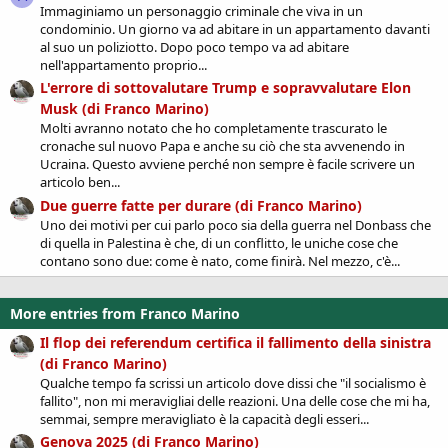
Immaginiamo un personaggio criminale che viva in un
condominio. Un giorno va ad abitare in un appartamento davanti
al suo un poliziotto. Dopo poco tempo va ad abitare
nell'appartamento proprio...
L'errore di sottovalutare Trump e sopravvalutare Elon
Musk (di Franco Marino)
Molti avranno notato che ho completamente trascurato le
cronache sul nuovo Papa e anche su ciò che sta avvenendo in
Ucraina. Questo avviene perché non sempre è facile scrivere un
articolo ben...
Due guerre fatte per durare (di Franco Marino)
Uno dei motivi per cui parlo poco sia della guerra nel Donbass che
di quella in Palestina è che, di un conflitto, le uniche cose che
contano sono due: come è nato, come finirà. Nel mezzo, c'è...
More entries from Franco Marino
Il flop dei referendum certifica il fallimento della sinistra
(di Franco Marino)
Qualche tempo fa scrissi un articolo dove dissi che "il socialismo è
fallito", non mi meravigliai delle reazioni. Una delle cose che mi ha,
semmai, sempre meravigliato è la capacità degli esseri...
Genova 2025 (di Franco Marino)