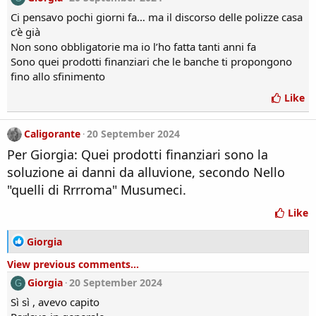
Ci pensavo pochi giorni fa… ma il discorso delle polizze casa
c’è già
Non sono obbligatorie ma io l’ho fatta tanti anni fa
Sono quei prodotti finanziari che le banche ti propongono
fino allo sfinimento
Like
Caligorante
20 September 2024
Per Giorgia: Quei prodotti finanziari sono la
soluzione ai danni da alluvione, secondo Nello
"quelli di Rrrroma" Musumeci.
Like
R
Giorgia
e
View previous comments...
a
c
Giorgia
20 September 2024
G
t
Sì sì , avevo capito
i