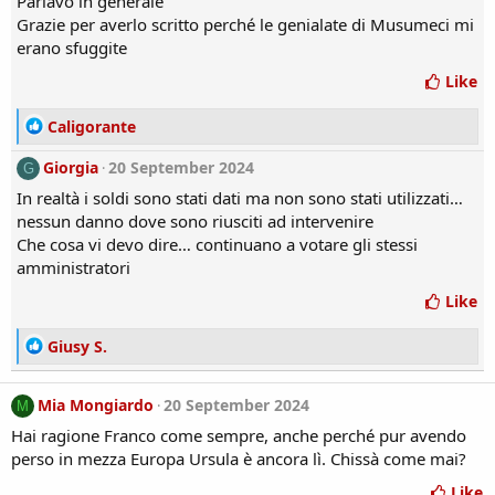
Parlavo in generale
o
Grazie per averlo scritto perché le genialate di Musumeci mi
n
erano sfuggite
s
:
Like
R
Caligorante
e
Giorgia
a
20 September 2024
G
c
In realtà i soldi sono stati dati ma non sono stati utilizzati…
t
nessun danno dove sono riusciti ad intervenire
i
Che cosa vi devo dire… continuano a votare gli stessi
o
amministratori
n
s
Like
:
R
Giusy S.
e
a
Mia Mongiardo
20 September 2024
M
c
t
Hai ragione Franco come sempre, anche perché pur avendo
i
perso in mezza Europa Ursula è ancora lì. Chissà come mai?
o
n
Like