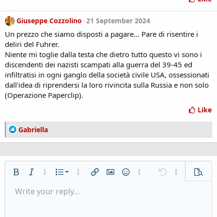
s
:
Giuseppe Cozzolino
21 September 2024
Un prezzo che siamo disposti a pagare... Pare di risentire i
deliri del Fuhrer.
Niente mi toglie dalla testa che dietro tutto questo vi sono i
discendenti dei nazisti scampati alla guerra del 39-45 ed
infiltratisi in ogni ganglo della società civile USA, ossessionati
dall'idea di riprendersi la loro rivincita sulla Russia e non solo
(Operazione Paperclip).
Like
R
Gabriella
e
a
c
t
Ordered list
i
Bold
Italic
More options...
List
More options...
Insert link
Insert image
Smilies
More options...
Undo
More options..
Previe
o
Unordered list
Write your reply...
Align left
9
Normal
Save draft
Arial
Font size
Alignment
Quote
Redo
Media
Toggle BB code
Text color
Paragraph format
Insert table
Remove formatting
Font family
Insert horizontal line
Drafts
Strike-through
Spoiler
Underline
Code
Inline code
Inline spoiler
n
s
Indent
10
Heading 1
Delete draft
Book Antiqua
Align center
: