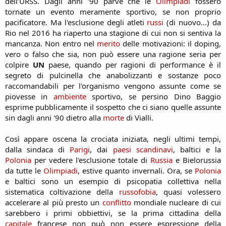
dell'URSS. Dagli anni '90 parve che le
Olimpiadi
fossero
tornate un evento meramente sportivo, se non proprio
pacificatore. Ma l'esclusione degli atleti
russi
(di nuovo...) da
Rio nel 2016 ha riaperto una stagione di cui non si sentiva la
mancanza. Non entro nel
merito
delle motivazioni: il doping,
vero o falso che sia, non può essere una ragione seria per
colpire
UN
paese, quando per ragioni di performance è il
segreto di pulcinella che anabolizzanti e sostanze poco
raccomandabili per l'organismo vengono assunte come se
piovesse in
ambiente
sportivo, se persino Dino Baggio
esprime pubblicamente il sospetto che ci siano quelle assunte
sin dagli anni '90 dietro alla
morte
di Vialli.
Così appare oscena la crociata iniziata, negli ultimi tempi,
dalla sindaca di
Parigi
, dai
paesi scandinavi
, baltici e la
Polonia
per vedere l'esclusione totale di
Russia
e Bielorussia
da tutte le
Olimpiadi
, estive quanto invernali. Ora, se
Polonia
e baltici sono un esempio di psicopatia collettiva nella
sistematica coltivazione della
russofobia
, quasi volessero
accelerare al più presto un
conflitto
mondiale nucleare di cui
sarebbero i primi obbiettivi, se la prima cittadina della
capitale
francese non può non essere espressione della