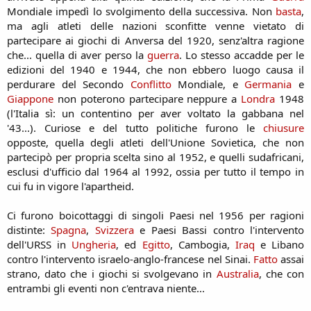
Mondiale impedì lo svolgimento della successiva. Non
basta
,
ma agli atleti delle nazioni sconfitte venne vietato di
partecipare ai giochi di Anversa del 1920, senz'altra ragione
che... quella di aver perso la
guerra
. Lo stesso accadde per le
edizioni del 1940 e 1944, che non ebbero luogo causa il
perdurare del Secondo
Conflitto
Mondiale, e
Germania
e
Giappone
non poterono partecipare neppure a
Londra
1948
(l'Italia sì: un contentino per aver voltato la gabbana nel
'43...). Curiose e del tutto politiche furono le
chiusure
opposte, quella degli atleti dell'Unione Sovietica, che non
partecipò per propria scelta sino al 1952, e quelli sudafricani,
esclusi d'ufficio dal 1964 al 1992, ossia per tutto il tempo in
cui fu in vigore l'apartheid.
Ci furono boicottaggi di singoli Paesi nel 1956 per ragioni
distinte:
Spagna
,
Svizzera
e Paesi Bassi contro l'intervento
dell'URSS in
Ungheria
, ed
Egitto
, Cambogia,
Iraq
e Libano
contro l'intervento israelo-anglo-francese nel Sinai.
Fatto
assai
strano, dato che i giochi si svolgevano in
Australia
, che con
entrambi gli eventi non c'entrava niente...