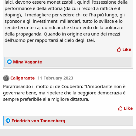
laici, devono essere monetizzabili, quindi l'ossessione della
:
performance e della vittoria (da cui i record a raffica e il
doping), il medagliere per vedere chi ce l'ha più lungo, gli
sponsor e gli investimenti miliardari, tutto lo svilisce e lo
rende terra-terra, quindi anche strumento della politica e
della propaganda. Quando in origine era uno dei mezzi
dell'uomo per rapportarsi al cielo degli Dei.
Like
R
Mina Vagante
e
a
Caligorante
11 February 2023
c
t
Parafrasando il motto di de Coubertin: “L'importante non è
i
governare bene, ma ripetere che la peggiore democrazia è
o
sempre preferibile alla migliore dittatura.
n
s
Like
:
R
Friedrich von Tannenberg
e
a