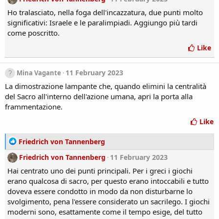
a
c
Ho tralasciato, nella foga dell'incazzatura, due punti molto
t
significativi: Israele e le paralimpiadi. Aggiungo più tardi
i
come poscritto.
o
n
Like
s
:
11 February 2023
Mina Vagante
La dimostrazione lampante che, quando elimini la centralità
del Sacro all'interno dell'azione umana, apri la porta alla
frammentazione.
Like
R
Friedrich von Tannenberg
e
Friedrich von Tannenberg
11 February 2023
a
c
Hai centrato uno dei punti principali. Per i greci i giochi
t
erano qualcosa di sacro, per questo erano intoccabili e tutto
i
doveva essere condotto in modo da non disturbarne lo
o
svolgimento, pena l'essere considerato un sacrilego. I giochi
n
moderni sono, esattamente come il tempo esige, del tutto
s