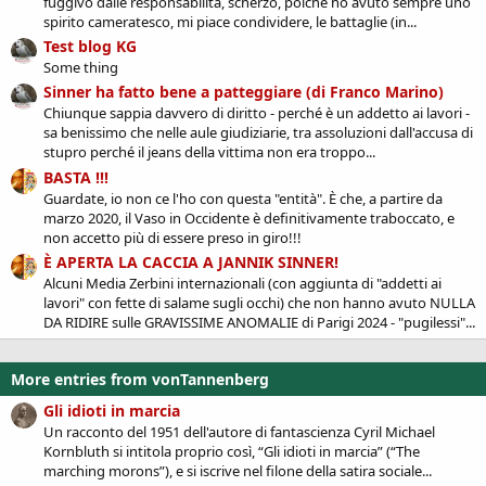
fuggivo dalle responsabilità, scherzo, poiché ho avuto sempre uno
spirito cameratesco, mi piace condividere, le battaglie (in...
Test blog KG
Some thing
Sinner ha fatto bene a patteggiare (di Franco Marino)
Chiunque sappia davvero di diritto - perché è un addetto ai lavori -
sa benissimo che nelle aule giudiziarie, tra assoluzioni dall'accusa di
stupro perché il jeans della vittima non era troppo...
BASTA !!!
Guardate, io non ce l'ho con questa "entità". È che, a partire da
marzo 2020, il Vaso in Occidente è definitivamente traboccato, e
non accetto più di essere preso in giro!!!
È APERTA LA CACCIA A JANNIK SINNER!
Alcuni Media Zerbini internazionali (con aggiunta di "addetti ai
lavori" con fette di salame sugli occhi) che non hanno avuto NULLA
DA RIDIRE sulle GRAVISSIME ANOMALIE di Parigi 2024 - "pugilessi"...
More entries from vonTannenberg
Gli idioti in marcia
Un racconto del 1951 dell'autore di fantascienza Cyril Michael
Kornbluth si intitola proprio così, “Gli idioti in marcia” (“The
marching morons”), e si iscrive nel filone della satira sociale...