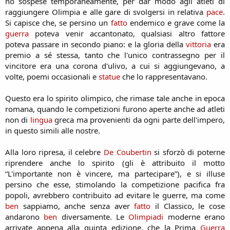
no sospese temporaneamente, per dar modo agli atleti di
raggiungere Olimpia e alle gare di svolgersi in relativa
pace
.
Si capisce che, se persino un
fatto
endemico e grave come la
guerra
poteva venir accantonato, qualsiasi altro fattore
poteva passare in secondo piano: e la gloria della
vittoria
era
premio a sé stessa, tanto che l'unico contrassegno per il
vincitore era una corona d'ulivo, a cui si aggiungevano, a
volte, poemi occasionali e
statue
che lo rappresentavano.
Questo era lo spirito olimpico, che rimase tale anche in epoca
romana, quando le competizioni furono aperte anche ad atleti
non di
lingua
greca ma provenienti da ogni parte dell'impero,
in questo simili alle nostre.
Alla loro ripresa, il celebre
De Coubertin
si sforzò di poterne
riprendere anche lo spirito (gli è attribuito il motto
“L'importante non è vincere, ma partecipare”), e si illuse
persino che esse, stimolando la competizione pacifica fra
popoli, avrebbero contribuito ad evitare le guerre, ma come
ben
sappiamo, anche senza aver
fatto
il Classico, le cose
andarono
ben
diversamente. Le
Olimpiadi
moderne erano
arrivate appena alla quinta edizione, che la Prima
Guerra