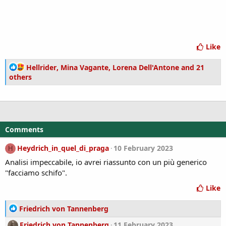
Like
R
Hellrider
,
Mina Vagante
,
Lorena Dell'Antone
and 21
e
others
a
c
t
i
o
Comments
n
s
Heydrich_in_quel_di_praga
10 February 2023
H
:
Analisi impeccabile, io avrei riassunto con un più generico
"facciamo schifo".
Like
R
Friedrich von Tannenberg
e
Friedrich von Tannenberg
11 February 2023