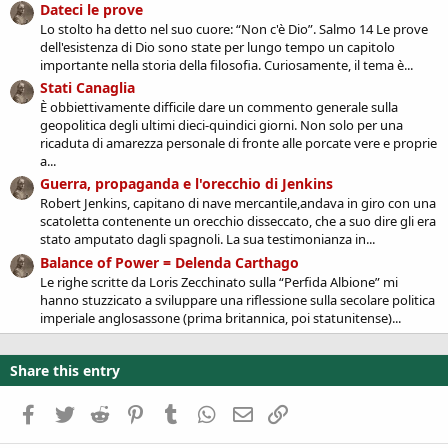
Dateci le prove
Lo stolto ha detto nel suo cuore: “Non c'è Dio”. Salmo 14 Le prove
dell'esistenza di Dio sono state per lungo tempo un capitolo
importante nella storia della filosofia. Curiosamente, il tema è...
Stati Canaglia
È obbiettivamente difficile dare un commento generale sulla
geopolitica degli ultimi dieci-quindici giorni. Non solo per una
ricaduta di amarezza personale di fronte alle porcate vere e proprie
a...
Guerra, propaganda e l'orecchio di Jenkins
Robert Jenkins, capitano di nave mercantile,andava in giro con una
scatoletta contenente un orecchio disseccato, che a suo dire gli era
stato amputato dagli spagnoli. La sua testimonianza in...
Balance of Power = Delenda Carthago
Le righe scritte da Loris Zecchinato sulla “Perfida Albione” mi
hanno stuzzicato a sviluppare una riflessione sulla secolare politica
imperiale anglosassone (prima britannica, poi statunitense)...
Share this entry
Facebook
Twitter
Reddit
Pinterest
Tumblr
WhatsApp
Email
Link