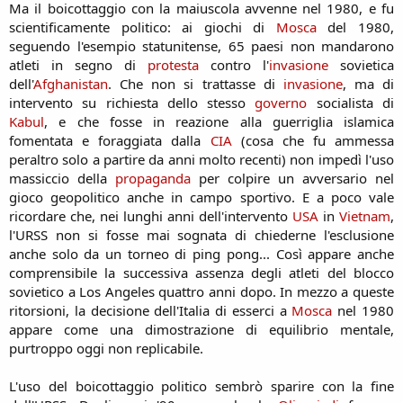
Ma il boicottaggio con la maiuscola avvenne nel 1980, e fu
scientificamente politico: ai giochi di
Mosca
del 1980,
seguendo l'esempio statunitense, 65 paesi non mandarono
atleti in segno di
protesta
contro l'
invasione
sovietica
dell'
Afghanistan
. Che non si trattasse di
invasione
, ma di
intervento su richiesta dello stesso
governo
socialista di
Kabul
, e che fosse in reazione alla guerriglia islamica
fomentata e foraggiata dalla
CIA
(cosa che fu ammessa
peraltro solo a partire da anni molto recenti) non impedì l'uso
massiccio della
propaganda
per colpire un avversario nel
gioco geopolitico anche in campo sportivo. E a poco vale
ricordare che, nei lunghi anni dell'intervento
USA
in
Vietnam
,
l'URSS non si fosse mai sognata di chiederne l'esclusione
anche solo da un torneo di ping pong... Così appare anche
comprensibile la successiva assenza degli atleti del blocco
sovietico a Los Angeles quattro anni dopo. In mezzo a queste
ritorsioni, la decisione dell'Italia di esserci a
Mosca
nel 1980
appare come una dimostrazione di equilibrio mentale,
purtroppo oggi non replicabile.
L'uso del boicottaggio politico sembrò sparire con la fine