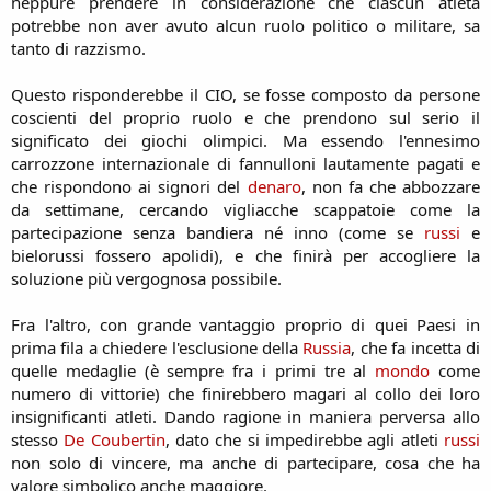
neppure prendere in considerazione che ciascun atleta
potrebbe non aver avuto alcun ruolo politico o militare, sa
tanto di razzismo.
Questo risponderebbe il CIO, se fosse composto da persone
coscienti del proprio ruolo e che prendono sul serio il
significato dei giochi olimpici. Ma essendo l'ennesimo
carrozzone internazionale di fannulloni lautamente pagati e
che rispondono ai signori del
denaro
, non fa che abbozzare
da settimane, cercando vigliacche scappatoie come la
partecipazione senza bandiera né inno (come se
russi
e
bielorussi fossero apolidi), e che finirà per accogliere la
soluzione più vergognosa possibile.
Fra l'altro, con grande vantaggio proprio di quei Paesi in
prima fila a chiedere l'esclusione della
Russia
, che fa incetta di
quelle medaglie (è sempre fra i primi tre al
mondo
come
numero di vittorie) che finirebbero magari al collo dei loro
insignificanti atleti. Dando ragione in maniera perversa allo
stesso
De Coubertin
, dato che si impedirebbe agli atleti
russi
non solo di vincere, ma anche di partecipare, cosa che ha
valore simbolico anche maggiore.