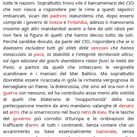
tutte le nazioni. Soprattutto trovo vile il barcamenarsi del CIO
che non riesce a rispondere per le rime a questi sepolcri
imbiancati, sicari dei
padroni
statunitensi che, dopo essersi
comprati i governi di
Svezia
e
Finlandia
, adesso li manovrano
insieme agli altri mandandoli avanti a fare da utili idioti per
non fare la figura di quelli che hanno deciso tutto da soli.
Perché sarebbe dovuto, da parte del CIO, rispondere che
se si
dovessero escludere tutti gli atleti delle
sanzioni
che hanno
minacciato la
pace
, la stabilità e l'integrità territoriale altrui,
ad ogni edizione dei giochi dovrebbero restar fuori la metà dei
Paesi
, a partire da quelli che imbeccano le verginelle
scandinave e i maniaci del Mar Baltico. Ma soprattutto
dovrebbe essere ricacciata in gola la richiesta vergognosa di
bersagliare un Paese, la Bielorussia, che sino ad ora non è in
guerra
con nessuno, ed ha contribuito assai meno alle ostilità
di quelli che blaterano di “inopportunità” della sua
partecipazione mentre da anni mandano valanghe di
denaro
ed
armi
che si smarriscono nel buco
nero
di
Kiev
, fra le tasche
del
governo
più corrotto d'Europa e le ordinazioni dei
trafficanti d'
armi
di tutti i continenti. Senza contare che un
accanimento su base essenzialmente
nazionale
, senza