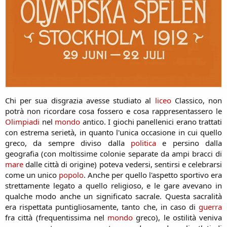
Chi per sua disgrazia avesse studiato al
liceo
Classico, non
potrà non ricordare cosa fossero e cosa rappresentassero le
Olimpiadi
nel
mondo
antico. I giochi panellenici erano trattati
con estrema serietà, in quanto l'unica occasione in cui quello
greco, da sempre diviso dalla
politica
e persino dalla
geografia (con moltissime colonie separate da ampi bracci di
mare
dalle città di origine) poteva vedersi, sentirsi e celebrarsi
come un unico
popolo
. Anche per quello l'aspetto sportivo era
strettamente legato a quello religioso, e le gare avevano in
qualche modo anche un significato sacrale. Questa sacralità
era rispettata puntigliosamente, tanto che, in caso di
guerra
fra città (frequentissima nel
mondo
greco), le ostilità veniva