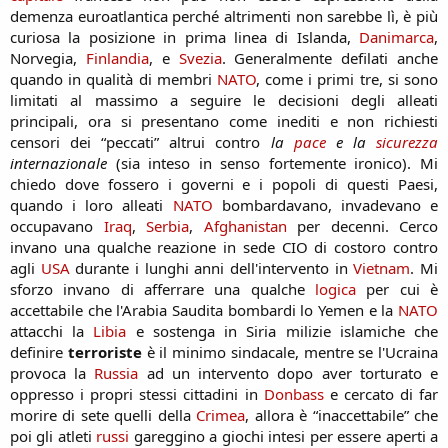
demenza euroatlantica perché altrimenti non sarebbe lì, è più
curiosa la posizione in prima linea di Islanda,
Danimarca
,
Norvegia,
Finlandia
, e
Svezia
. Generalmente defilati anche
quando in qualità di membri
NATO
, come i primi tre, si sono
limitati al massimo a seguire le decisioni degli alleati
principali, ora si presentano come inediti e non richiesti
censori dei “peccati” altrui contro
la
pace
e la
sicurezza
internazionale
(sia inteso in senso fortemente ironico). Mi
chiedo dove fossero i governi e i popoli di questi Paesi,
quando i loro alleati
NATO
bombardavano, invadevano e
occupavano
Iraq
,
Serbia
,
Afghanistan
per decenni. Cerco
invano una qualche reazione in sede CIO di costoro contro
agli
USA
durante i lunghi anni dell'intervento in
Vietnam
. Mi
sforzo invano di afferrare una qualche
logica
per cui è
accettabile che l'Arabia Saudita bombardi lo Yemen e la
NATO
attacchi la
Libia
e sostenga in Siria milizie islamiche che
definire
terroriste
è il minimo sindacale, mentre se l'Ucraina
provoca la
Russia
ad un intervento dopo aver torturato e
oppresso i propri stessi cittadini in
Donbass
e cercato di far
morire di sete quelli della
Crimea
, allora è “inaccettabile” che
poi gli atleti
russi
gareggino a giochi intesi per essere aperti a