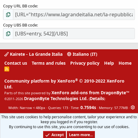
Copy URL BB code
Copy UBS BB code
Kairete - La Grande Italia
Italiano (IT)
Contact us
Terms and rules
Privacy policy
Help
Home
R
S
S
®
Community platform by XenForo
© 2010-2022 XenForo
Ltd.
XenForo add-ons from DragonByte™
Parts of this site powered by
DragonByte Technologies Ltd.
Details
©2011-2026
(
)
0.7594s
Width
Queries
173
Time
Memory
57.77MB
This site uses cookies to help personalise content, tailor your experience and to
keep you logged in if you register.
By continuing to use this site, you are consenting to our use of cookies.
Accept
Learn more...