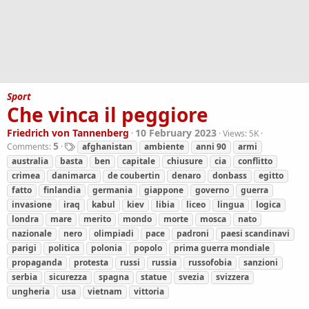
Sport
Che vinca il peggiore
Friedrich von Tannenberg
10 February 2023
Views:
5K
T
5
Comments:
afghanistan
ambiente
anni 90
armi
a
australia
basta
ben
capitale
chiusure
cia
conflitto
g
crimea
danimarca
de coubertin
denaro
donbass
egitto
s
fatto
finlandia
germania
giappone
governo
guerra
invasione
iraq
kabul
kiev
libia
liceo
lingua
logica
londra
mare
merito
mondo
morte
mosca
nato
nazionale
nero
olimpiadi
pace
padroni
paesi scandinavi
parigi
politica
polonia
popolo
prima guerra mondiale
propaganda
protesta
russi
russia
russofobia
sanzioni
serbia
sicurezza
spagna
statue
svezia
svizzera
ungheria
usa
vietnam
vittoria