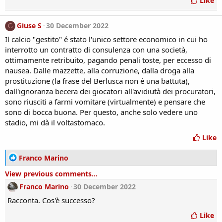
Like
i
o
n
Giuse S
30 December 2022
G
s
Il calcio "gestito" é stato l'unico settore economico in cui ho
:
interrotto un contratto di consulenza con una società,
ottimamente retribuito, pagando penali toste, per eccesso di
nausea. Dalle mazzette, alla corruzione, dalla droga alla
prostituzione (la frase del Berlusca non é una battuta),
dall'ignoranza becera dei giocatori all'avidiutà dei procuratori,
sono riusciti a farmi vomitare (virtualmente) e pensare che
sono di bocca buona. Per questo, anche solo vedere uno
stadio, mi dà il voltastomaco.
Like
R
Franco Marino
e
View previous comments...
a
c
Franco Marino
30 December 2022
t
Racconta. Cos'è successo?
i
o
Like