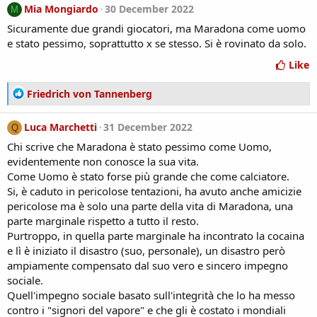
Mia Mongiardo
30 December 2022
M
Sicuramente due grandi giocatori, ma Maradona come uomo
e stato pessimo, soprattutto x se stesso. Si è rovinato da solo.
Like
R
Friedrich von Tannenberg
e
a
Luca Marchetti
31 December 2022
Q
c
Chi scrive che Maradona è stato pessimo come Uomo,
t
i
evidentemente non conosce la sua vita.
o
Come Uomo è stato forse più grande che come calciatore.
n
Si, è caduto in pericolose tentazioni, ha avuto anche amicizie
s
pericolose ma è solo una parte della vita di Maradona, una
:
parte marginale rispetto a tutto il resto.
Purtroppo, in quella parte marginale ha incontrato la cocaina
e lì è iniziato il disastro (suo, personale), un disastro però
ampiamente compensato dal suo vero e sincero impegno
sociale.
Quell'impegno sociale basato sull'integrità che lo ha messo
contro i "signori del vapore" e che gli è costato i mondiali