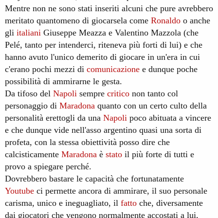
Mentre non ne sono stati inseriti alcuni che pure avrebbero
meritato quantomeno di giocarsela come
Ronaldo
o anche
gli
italiani
Giuseppe Meazza e Valentino Mazzola (che
Pelé, tanto per intenderci, riteneva più forti di lui) e che
hanno avuto l'unico demerito di giocare in un'era in cui
c'erano pochi mezzi di
comunicazione
e dunque poche
possibilità di ammirarne le gesta.
Da tifoso del
Napoli
sempre
critico
non tanto col
personaggio di
Maradona
quanto con un certo culto della
personalità erettogli da una
Napoli
poco abituata a vincere
e che dunque vide nell'asso argentino quasi una sorta di
profeta, con la stessa obiettività posso dire che
calcisticamente
Maradona
è
stato
il più forte di tutti e
provo a spiegare perché.
Dovrebbero bastare le capacità che fortunatamente
Youtube
ci permette ancora di ammirare, il suo personale
carisma, unico e ineguagliato, il
fatto
che, diversamente
dai giocatori che vengono normalmente accostati a lui,