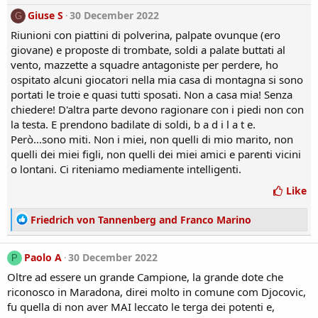
n
s
Giuse S
30 December 2022
G
:
Riunioni con piattini di polverina, palpate ovunque (ero
giovane) e proposte di trombate, soldi a palate buttati al
vento, mazzette a squadre antagoniste per perdere, ho
ospitato alcuni giocatori nella mia casa di montagna si sono
portati le troie e quasi tutti sposati. Non a casa mia! Senza
chiedere! D'altra parte devono ragionare con i piedi non con
la testa. E prendono badilate di soldi, b a d i l a t e.
Però...sono miti. Non i miei, non quelli di mio marito, non
quelli dei miei figli, non quelli dei miei amici e parenti vicini
o lontani. Ci riteniamo mediamente intelligenti.
Like
R
Friedrich von Tannenberg
and
Franco Marino
e
a
Paolo A
30 December 2022
P
c
t
Oltre ad essere un grande Campione, la grande dote che
i
riconosco in Maradona, direi molto in comune com Djocovic,
o
fu quella di non aver MAI leccato le terga dei potenti e,
n