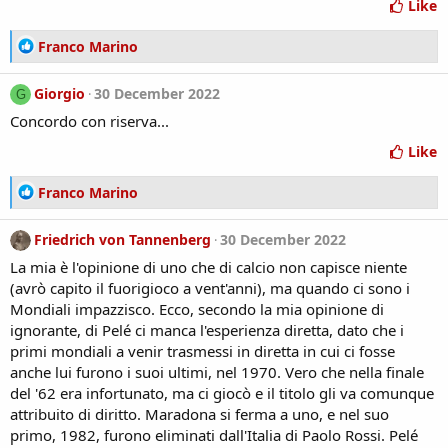
Like
:
R
Franco Marino
e
a
Giorgio
30 December 2022
G
c
Concordo con riserva...
t
i
Like
o
n
R
Franco Marino
s
e
:
a
Friedrich von Tannenberg
30 December 2022
c
La mia è l'opinione di uno che di calcio non capisce niente
t
i
(avrò capito il fuorigioco a vent'anni), ma quando ci sono i
o
Mondiali impazzisco. Ecco, secondo la mia opinione di
n
ignorante, di Pelé ci manca l'esperienza diretta, dato che i
s
primi mondiali a venir trasmessi in diretta in cui ci fosse
:
anche lui furono i suoi ultimi, nel 1970. Vero che nella finale
del '62 era infortunato, ma ci giocò e il titolo gli va comunque
attribuito di diritto. Maradona si ferma a uno, e nel suo
primo, 1982, furono eliminati dall'Italia di Paolo Rossi. Pelé