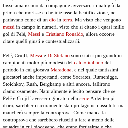
fosse amatissimo da compagni e avversari, i quali già da
prima che morisse e che iniziasse la beatificazione, ne
parlavano come di un
dio
in
terra
. Ma visto che vengono
messi
in campo in numeri, visto che si citano i quasi mille
gol di Pelé,
Messi
e
Cristiano
Ronaldo
, allora occorre
citare quelli giusti e contestualizzarli.
Pelé, Crujff,
Messi
e
Di Stefano
sono stati i più grandi in
campionati molto più modesti del
calcio
italiano
del
periodo in cui giocava
Maradona
, e nel quale tantissimi
giocatori anche importanti, come Socrates, Rumenigge,
Stoichkov, Rush, Bergkamp e altri ancora, fallirono
clamorosamente. Naturalmente è lecito pensare che se
Pelé e Crujiff avessero giocato nella
serie
A dei tempi
d'oro, sarebbero sicuramente stati protagonisti assoluti, ma
mancherà sempre la controprova. Come manca la
controprova che sarebbero riusciti a fare a meno delle
squadre in cui giocavano, che erano fortissime e che