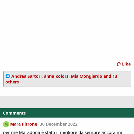
Like
R
Andrea Sartori
,
anna_colors
,
Mia Mongiardo
and 13
e
others
a
c
t
i
o
Comments
n
s
Mara Pitrone
30 December 2022
M
:
per me Maradona è stato il migliore da sempre ancora mi