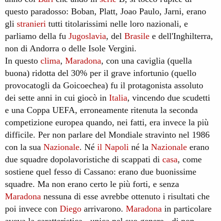
questo paradosso: Boban, Platt, Joao Paulo, Jarni, erano
gli
stranieri
tutti titolarissimi nelle loro nazionali, e
parliamo della fu
Jugoslavia
, del
Brasile
e dell'Inghilterra,
non di Andorra o delle Isole Vergini.
In questo
clima
,
Maradona
, con una caviglia (quella
buona) ridotta del 30% per il grave infortunio (quello
provocatogli da Goicoechea) fu il protagonista assoluto
dei sette anni in cui giocò in
Italia
, vincendo due scudetti
e una Coppa UEFA, erroneamente ritenuta la seconda
competizione europea quando, nei fatti, era invece la più
difficile. Per non parlare del Mondiale stravinto nel 1986
con la sua
Nazionale
. Né
il
Napoli
né la
Nazionale
erano
due squadre dopolavoristiche di scappati di
casa
, come
sostiene quel fesso di Cassano: erano due buonissime
squadre. Ma non erano certo le più forti, e senza
Maradona
nessuna di esse avrebbe ottenuto i risultati che
poi invece con
Diego
arrivarono.
Maradona
in particolare
aveva la caratteristica - unica nel suo genere - di non