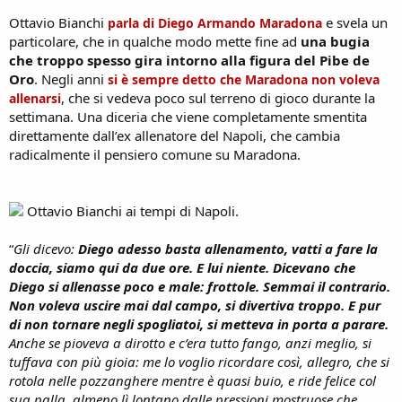
Ottavio Bianchi
e svela un
parla di Diego Armando Maradona
particolare, che in qualche modo mette fine ad
una bugia
che troppo spesso gira intorno alla figura del Pibe de
Oro
. Negli anni
si è sempre detto che Maradona non voleva
, che si vedeva poco sul terreno di gioco durante la
allenarsi
settimana. Una diceria che viene completamente smentita
direttamente dall’ex allenatore del Napoli, che cambia
radicalmente il pensiero comune su Maradona.
Ottavio Bianchi ai tempi di Napoli.
“
Gli dicevo:
Diego adesso basta allenamento, vatti a fare la
doccia, siamo qui da due ore. E lui niente. Dicevano che
Diego si allenasse poco e male: frottole. Semmai il contrario.
Non voleva uscire mai dal campo, si divertiva troppo. E pur
di non tornare negli spogliatoi, si metteva in porta a parare.
Anche se pioveva a dirotto e c’era tutto fango, anzi meglio, si
tuffava con più gioia: me lo voglio ricordare così, allegro, che si
rotola nelle pozzanghere mentre è quasi buio, e ride felice col
sua palla, almeno lì lontano dalle pressioni mostruose che