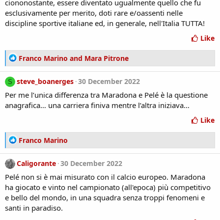
ciononostante, essere diventato ugualmente quello che fu
s
esclusivamente per merito, doti rare e/oassenti nelle
:
discipline sportive italiane ed, in generale, nell'Italia TUTTA!
Like
R
Franco Marino
and
Mara Pitrone
e
a
steve_boanerges
30 December 2022
S
c
Per me l’unica differenza tra Maradona e Pelé è la questione
t
i
anagrafica… una carriera finiva mentre l’altra iniziava…
o
Like
n
s
R
Franco Marino
:
e
a
Caligorante
30 December 2022
c
Pelé non si è mai misurato con il calcio europeo. Maradona
t
i
ha giocato e vinto nel campionato (all'epoca) più competitivo
o
e bello del mondo, in una squadra senza troppi fenomeni e
n
santi in paradiso.
s