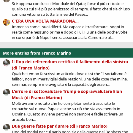
Si è appena concluso il Mondiale del Qatar, forse il più criticato e
quello su cui si è più polemizzato di sempre. Il fatto che si sia chiuso
con una vittoria su tutta la linea del Paese...
C'ERA UNA VOLTA MARADONA...
Immenso come i suoi difetti. Ma capace di trasformare i sogni in
realtà come nessuno prima e dopo di lui. Fu una delle poche volte
in cui si parlò di Napoli senza associarla alla Camorra o al...
More entries from Franco Marino
Il flop dei referendum certifica il fallimento della sinistra
(di Franco Marino)
Qualche tempo fa scrissi un articolo dove dissi che "il socialismo è
fallito", non mi meravigliai delle reazioni. Una delle cose che mi ha,
semmai, sempre meravigliato è la capacità degli esseri...
L'errore di sottovalutare Trump e sopravvalutare Elon
Musk (di Franco Marino)
Molti avranno notato che ho completamente trascurato le
cronache sul nuovo Papa e anche su ciò che sta avvenendo in
Ucraina. Questo avviene perché non sempre è facile scrivere un
articolo ben...
Due guerre fatte per durare (di Franco Marino)
Uno dei motivi per cui parlo poco sia della guerra nel Donbass che