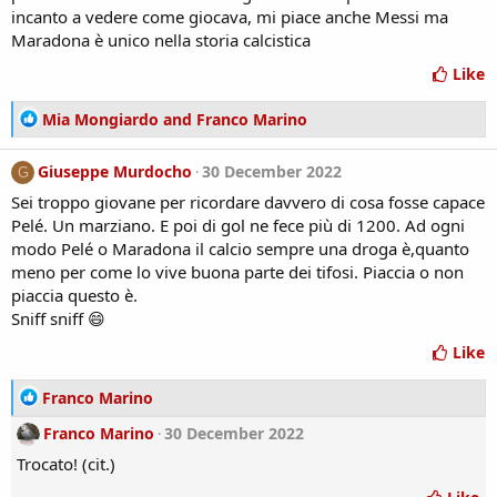
incanto a vedere come giocava, mi piace anche Messi ma
Maradona è unico nella storia calcistica
Like
R
Mia Mongiardo
and
Franco Marino
e
a
Giuseppe Murdocho
30 December 2022
G
c
Sei troppo giovane per ricordare davvero di cosa fosse capace
t
i
Pelé. Un marziano. E poi di gol ne fece più di 1200. Ad ogni
o
modo Pelé o Maradona il calcio sempre una droga è,quanto
n
meno per come lo vive buona parte dei tifosi. Piaccia o non
s
piaccia questo è.
:
Sniff sniff 😄
Like
R
Franco Marino
e
Franco Marino
30 December 2022
a
c
Trocato! (cit.)
t