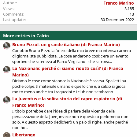
Verdana
Author
Franco Marino
Views
3.185
Comments
13
Last update
30 December 2022
More entries in Calcio
Bruno Pizzul: un grande italiano (di Franco Marino)
Conobbi Bruno Pizzul all'inizio della mia breve ma intensa carriera
di giornalista pubblicista. Le cose andarono così: c'era un evento
sportivo che si teneva al Parco Virgiliano - che si trova...
La Nazionale: perché ci siamo ridotti così? (di Franco
Marino)
Diciamo le cose come stanno: la Nazionale è scarsa. Spalletti ha
poche colpe. Il materiale umano è quello che è, a calcio si gioca
molto meno anche tra i ragazzini e i club non sembrano...
La Juventus e la solita storia del capro espiatorio (di
Franco Marino)
Il titolo potrebbe dare l'idea di parlare della vicenda della
penalizzazione della Juve, invece non è questo o perlomeno non
solo. A questo aspetto dedicherò un paio di righe, anche perché
non ho...
Libertango