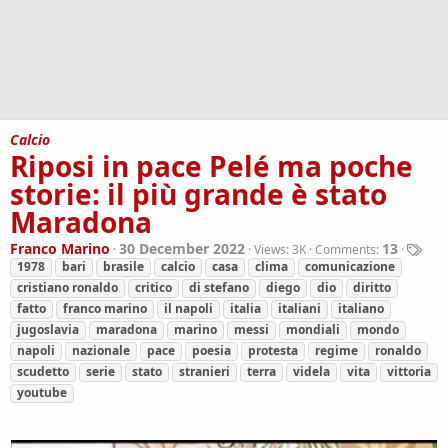
Calcio
Riposi in pace Pelé ma poche
storie: il più grande è stato
Maradona
T
Franco Marino
30 December 2022
13
Views:
3K
Comments:
a
1978
bari
brasile
calcio
casa
clima
comunicazione
g
cristiano ronaldo
critico
di stefano
diego
dio
diritto
s
fatto
franco marino
il napoli
italia
italiani
italiano
jugoslavia
maradona
marino
messi
mondiali
mondo
napoli
nazionale
pace
poesia
protesta
regime
ronaldo
scudetto
serie
stato
stranieri
terra
videla
vita
vittoria
youtube