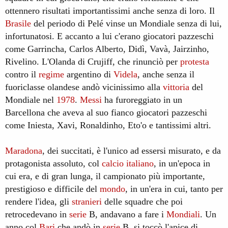
ottennero risultati importantissimi anche senza di loro. Il
Brasile
del periodo di Pelé vinse un Mondiale senza di lui,
infortunatosi. E accanto a lui c'erano giocatori pazzeschi
come Garrincha, Carlos Alberto, Didì, Vavà, Jairzinho,
Rivelino. L'Olanda di Crujiff, che rinunciò per
protesta
contro il
regime
argentino di
Videla
, anche senza il
fuoriclasse olandese andò vicinissimo alla
vittoria
del
Mondiale nel
1978
.
Messi
ha furoreggiato in un
Barcellona che aveva al suo fianco giocatori pazzeschi
come Iniesta, Xavi, Ronaldinho, Eto'o e tantissimi altri.
Maradona
, dei succitati, è l'unico ad essersi misurato, e da
protagonista assoluto, col
calcio
italiano
, in un'epoca in
cui era, e di gran lunga, il campionato più importante,
prestigioso e difficile del
mondo
, in un'era in cui, tanto per
rendere l'idea, gli
stranieri
delle squadre che poi
retrocedevano in
serie
B, andavano a fare i
Mondiali
. Un
anno col
Bari
che andò in
serie
B, si toccò l'apice di