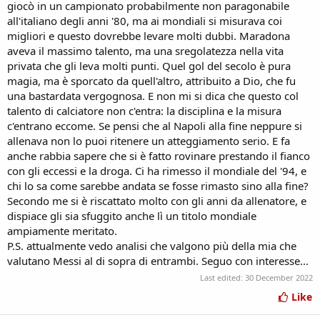
giocò in un campionato probabilmente non paragonabile
all'italiano degli anni '80, ma ai mondiali si misurava coi
migliori e questo dovrebbe levare molti dubbi. Maradona
aveva il massimo talento, ma una sregolatezza nella vita
privata che gli leva molti punti. Quel gol del secolo è pura
magia, ma è sporcato da quell'altro, attribuito a Dio, che fu
una bastardata vergognosa. E non mi si dica che questo col
talento di calciatore non c'entra: la disciplina e la misura
c'entrano eccome. Se pensi che al Napoli alla fine neppure si
allenava non lo puoi ritenere un atteggiamento serio. E fa
anche rabbia sapere che si è fatto rovinare prestando il fianco
con gli eccessi e la droga. Ci ha rimesso il mondiale del '94, e
chi lo sa come sarebbe andata se fosse rimasto sino alla fine?
Secondo me si è riscattato molto con gli anni da allenatore, e
dispiace gli sia sfuggito anche lì un titolo mondiale
ampiamente meritato.
P.S. attualmente vedo analisi che valgono più della mia che
valutano Messi al di sopra di entrambi. Seguo con interesse...
Last edited:
30 December 2022
Like