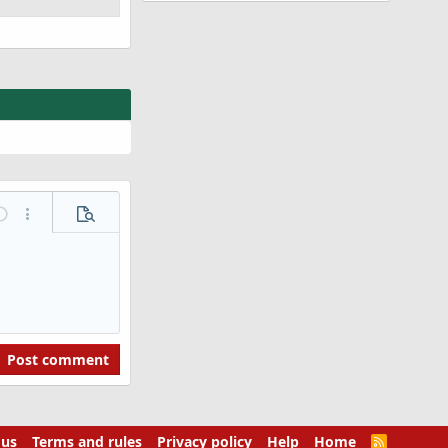
ndo
More options...
Preview
Post comment
 us
Terms and rules
Privacy policy
Help
Home
R