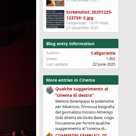
25 December 2025
Screenshot_20251225-
133734~2.jpg
Caligorante
1.679 Views
25 December 2025
Blog entry information
Author
Caligorante
Views
1.302
Last update
22 June 2025
More entries in Cinema
Qualche suggerimento al
“cinema di destra”
Mentre divampano le polemiche
per Albatross, l’innocua biografia
del giornalista missino Almerigo
Grilz diretta da Giulio Base, colgo
l'occasione per fornire qualche
suggerimento al “cinema di...
COMMEDIE SEMPLICI, DI