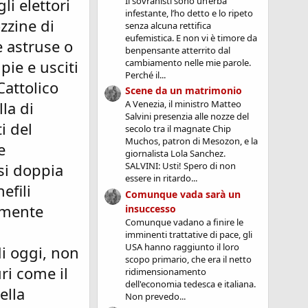
Il sovranisti sono un’erba
li elettori
infestante, l’ho detto e lo ripeto
zzine di
senza alcuna rettifica
eufemistica. E non vi è timore da
e astruse o
benpensante atterrito dal
cambiamento nelle mie parole.
pie e usciti
Perché il...
Cattolico
Scene da un matrimonio
la di
A Venezia, il ministro Matteo
Salvini presenzia alle nozze del
i del
secolo tra il magnate Chip
Muchos, patron di Mesozon, e la
e
giornalista Lola Sanchez.
 si doppia
SALVINI: Usti! Spero di non
essere in ritardo...
efili
Comunque vada sarà un
lmente
insuccesso
Comunque vadano a finire le
imminenti trattative di pace, gli
USA hanno raggiunto il loro
di oggi, non
scopo primario, che era il netto
ri come il
ridimensionamento
dell'economia tedesca e italiana.
ella
Non prevedo...