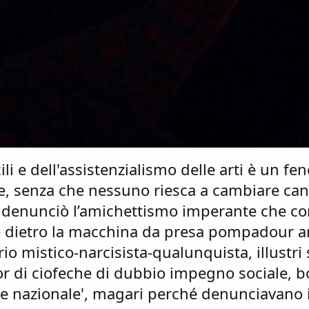
ili e dell'assistenzialismo delle arti è un f
te, senza che nessuno riesca a cambiare can
 denunciò l’amichettismo imperante che co
are dietro la macchina da presa pompadour a
irio mistico-narcisista-qualunquista, illustri
or di ciofeche di dubbio impegno sociale, bo
ale nazionale', magari perché denunciavano