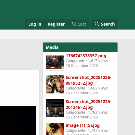
Log in
Register
Cart
Search
Media
1766742378357.png
Caligorante
1.617 Views
26 December 2025
Screenshot_20251226-
091952~2.jpg
Caligorante
1.662 Views
26 December 2025
Screenshot_20251225-
201246~2.jpg
Caligorante
1.783 Views
25 December 2025
image (1) (5).jpg
Caligorante
1.741 Views