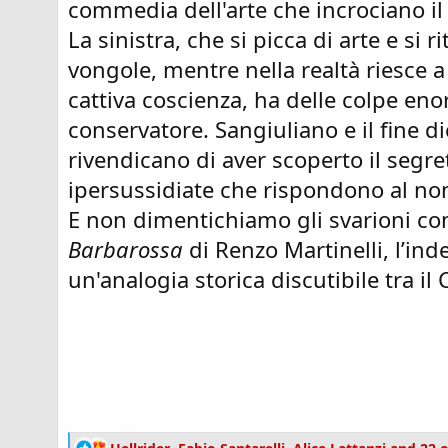
commedia dell'arte che incrociano il
La sinistra, che si picca di arte e si 
vongole, mentre nella realtà riesce 
cattiva coscienza, ha delle colpe e
conservatore. Sangiuliano e il fine d
rivendicano di aver scoperto il segret
ipersussidiate che rispondono al nome
E non dimentichiamo gli svarioni co
Barbarossa
di Renzo Martinelli, l’in
un'analogia storica discutibile tra il
R