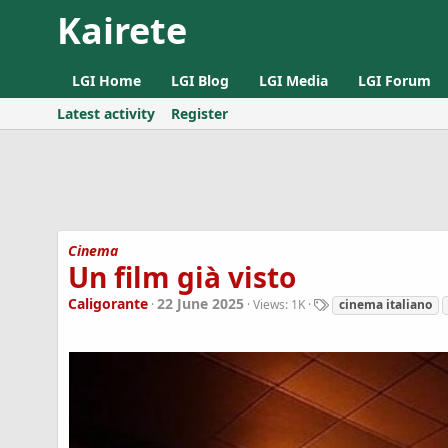
Kairete
LGI Home
LGI Blog
LGI Media
LGI Forum
Latest activity
Register
Cinema
Un film già visto
T
Caligorante
22 June 2025
Views:
1K
cinema italiano
a
g
s