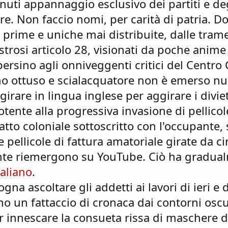
nuti appannaggio esclusivo dei partiti e deg
re. Non faccio nomi, per carità di patria. Do
e prime e uniche mai distribuite, dalle tram
strosi articolo 28, visionati da poche anime 
rsino agli onniveggenti critici del Centro 
o ottuso e scialacquatore non è emerso nul
 girare in lingua inglese per aggirare i diviet
tente alla progressiva invasione di pellicol
 patto coloniale sottoscritto con l'occupante,
 pellicole di fattura amatoriale girate da cin
vente riemergono su YouTube. Ciò ha gradua
aliano
.
gna ascoltare gli addetti ai lavori di ieri e 
ano un fattaccio di cronaca dai contorni oscu
 innescare la consueta rissa di maschere d