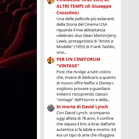
ALTRI TEMPI (di Giuseppe
Cozzolino)
Una delle pellicole più esilaranti
della Storia del Cinema USA
riguarda il mai abbastanza
celebrato duo Dean Martin/Jerry
Lewis, protagonista di "Artisti e
Modelle" (1955) di Frank Tashlin,
una...
PER UN CINEFORUM
"VINTAGE"
Post che rivolgo a tutti coloro
che, invece di dedicarsi a quanto
di nuovo offre Neflix o Disney+,
vogliono provare a guardarsi
indietro riscoprendo classici
"vintage" dell'Horror e della...
In morte di David Lynch
Con David Lynch, scomparso
oggi all'età di 78 anni, il confine
che separa il bric-à-brac dall'arte
autentica si fa labile e incerto. Ed
era un tipo di arte che rifuggiva