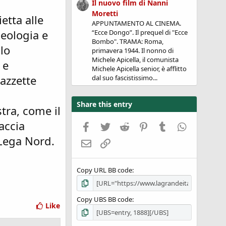
Il nuovo film di Nanni
Moretti
ietta alle
APPUNTAMENTO AL CINEMA.
deologia e
“Ecce Dongo”. Il prequel di "Ecce
Bombo". TRAMA: Roma,
lo
primavera 1944. Il nonno di
Michele Apicella, il comunista
 e
Michele Apicella senior, è afflitto
gazzette
dal suo fascistissimo...
Share this entry
tra, come il
accia
Facebook
Twitter
Reddit
Pinterest
Tumblr
WhatsApp
 Lega Nord.
Email
Link
Copy URL BB code
Copy UBS BB code
Like