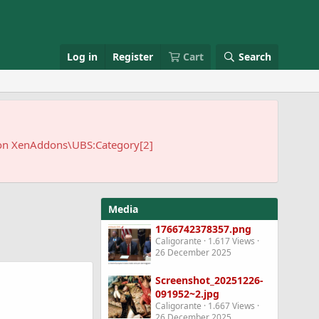
Log in
Register
Cart
Search
 on XenAddons\UBS:Category[2]
Media
1766742378357.png
Caligorante
1.617 Views
26 December 2025
Screenshot_20251226-
091952~2.jpg
Caligorante
1.667 Views
26 December 2025