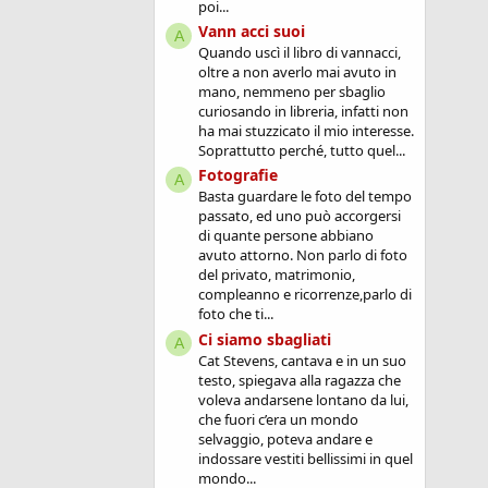
poi...
Vann acci suoi
A
Quando uscì il libro di vannacci,
oltre a non averlo mai avuto in
mano, nemmeno per sbaglio
curiosando in libreria, infatti non
ha mai stuzzicato il mio interesse.
Soprattutto perché, tutto quel...
Fotografie
A
Basta guardare le foto del tempo
passato, ed uno può accorgersi
di quante persone abbiano
avuto attorno. Non parlo di foto
del privato, matrimonio,
compleanno e ricorrenze,parlo di
foto che ti...
Ci siamo sbagliati
A
Cat Stevens, cantava e in un suo
testo, spiegava alla ragazza che
voleva andarsene lontano da lui,
che fuori c’era un mondo
selvaggio, poteva andare e
indossare vestiti bellissimi in quel
mondo...