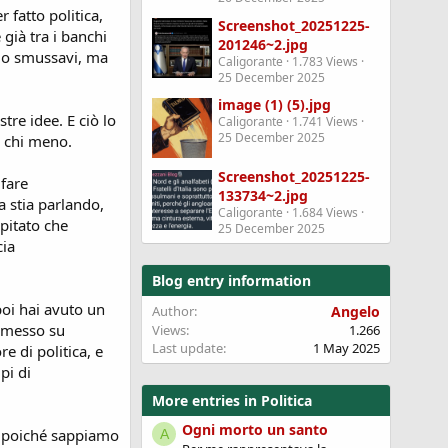
 fatto politica,
Screenshot_20251225-
 già tra i banchi
201246~2.jpg
o lo smussavi, ma
Caligorante
1.783 Views
25 December 2025
image (1) (5).jpg
tre idee. E ciò lo
Caligorante
1.741 Views
25 December 2025
ù chi meno.
Screenshot_20251225-
 fare
133734~2.jpg
a stia parlando,
Caligorante
1.684 Views
pitato che
25 December 2025
cia
Blog entry information
poi hai avuto un
Author
Angelo
r messo su
Views
1.266
Last update
1 May 2025
e di politica, e
pi di
More entries in Politica
Ogni morto un santo
i, poiché sappiamo
A