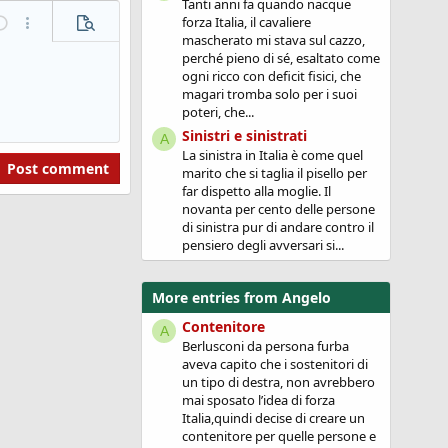
Tanti anni fa quando nacque
forza Italia, il cavaliere
ndo
More options...
Preview
mascherato mi stava sul cazzo,
perché pieno di sé, esaltato come
ogni ricco con deficit fisici, che
magari tromba solo per i suoi
poteri, che...
Sinistri e sinistrati
A
La sinistra in Italia è come quel
Post comment
marito che si taglia il pisello per
far dispetto alla moglie. Il
novanta per cento delle persone
di sinistra pur di andare contro il
pensiero degli avversari si...
More entries from Angelo
Contenitore
A
Berlusconi da persona furba
aveva capito che i sostenitori di
un tipo di destra, non avrebbero
mai sposato l’idea di forza
Italia,quindi decise di creare un
contenitore per quelle persone e