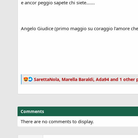
e ancor peggio sapete chi siete…….
Angelo Giudice (primo maggio su coraggio l’amore che a 
R
SarettaNola
,
Marella Baraldi
,
Ada94
and 1 other 
e
a
c
t
i
Comments
o
n
There are no comments to display.
s
: