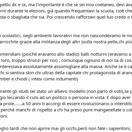
spetto dx e sx, ma l’importante è che se sei mio coetaneo, devi aver
rni durante le elezioni, già quando frequentavi la scuola, cioè che
usta o sbagliata che sia. Poi crescendo rafforzavi quel tuo credo 
ti scolastici, negli ambienti lavorativi ma non nascondevamo le nos
ricchite grazie alla militanza degli altri )sulla nostra pelle,chi pi
omeridiani (poiché eravamo allo stadio) balli notturni (eravamo a
r loro, troppo stronzi per noi) , comunque ognuno di noi sa di cos
 interessava assolutamente assomigliare alla massa. Anche se è ca
 si sentiva skin chi ultras della capitale chi protagonista di aran
mber e chiodi ( intesi come indumenti)
rante gli studi sei stato un allievo modello (non parlo di voti),se 
io leccando il culo ad un politico o persona in vista. E dopo ave
tua prole…….a 50 anni ti accorgi di essere rivoluzionario o intenditor
e perché manchi di rispetto a chi ha preso pure manganellate o col
ioni.
eglio tardi che non aprire mai gli occhi,però non fate i sapienton