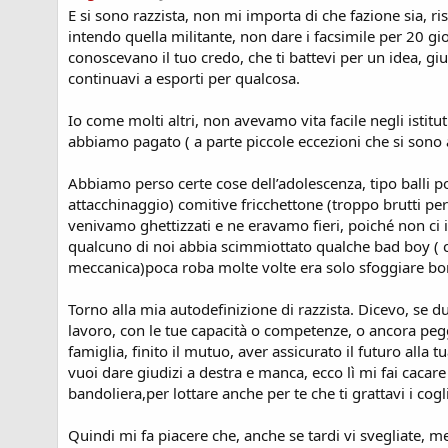
E si sono razzista, non mi importa di che fazione sia, ri
intendo quella militante, non dare i facsimile per 20 gio
conoscevano il tuo credo, che ti battevi per un idea, gi
continuavi a esporti per qualcosa.
Io come molti altri, non avevamo vita facile negli istitu
abbiamo pagato ( a parte piccole eccezioni che si sono ar
Abbiamo perso certe cose dell’adolescenza, tipo balli p
attacchinaggio) comitive fricchettone (troppo brutti pe
venivamo ghettizzati e ne eravamo fieri, poiché non ci
qualcuno di noi abbia scimmiottato qualche bad boy ( chi
meccanica)poca roba molte volte era solo sfoggiare bo
Torno alla mia autodefinizione di razzista. Dicevo, se du
lavoro, con le tue capacità o competenze, o ancora pegg
famiglia, finito il mutuo, aver assicurato il futuro alla 
vuoi dare giudizi a destra e manca, ecco lì mi fai cacar
bandoliera,per lottare anche per te che ti grattavi i cogl
Quindi mi fa piacere che, anche se tardi vi svegliate, m