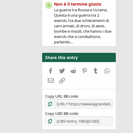
Non è il termine giusto
A
La guerra tra Russia e Ucraina.
Questa è una guerra tra 2
eserciti, tra due schieramenti di
carri armati, di droni, di aerei ,
bombe e missili, che hanno i due
eserciti che si combattono,
parlando...
Share this entry
Facebook
Twitter
Reddit
Pinterest
Tumblr
WhatsApp
Email
Link
Copy URL BB code
Copy UBS BB code