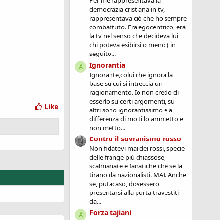
Per me rappresentava la
democrazia cristiana in tv,
rappresentava ciò che ho sempre
combattuto. Era egocentrico, era
la tv nel senso che decideva lui
chi poteva esibirsi o meno ( in
seguito...
Ignorantia
A
Ignorante,colui che ignora la
base su cui si intreccia un
ragionamento. Io non credo di
esserlo su certi argomenti, su
Like
altri sono ignorantissimo e a
differenza di molti lo ammetto e
non metto...
Contro il sovranismo rosso
Non fidatevi mai dei rossi, specie
delle frange più chiassose,
scalmanate e fanatiche che se la
tirano da nazionalisti. MAI. Anche
se, putacaso, dovessero
presentarsi alla porta travestiti
da...
Forza tajiani
A