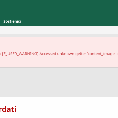
Sostienici
w: [E_USER_WARNING] Accessed unknown getter 'content_image'
rdati