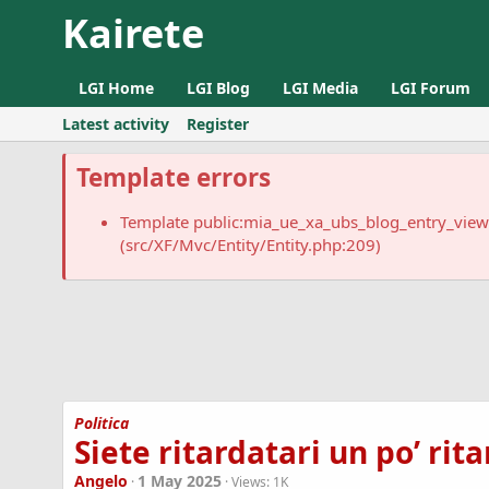
Kairete
LGI Home
LGI Blog
LGI Media
LGI Forum
Latest activity
Register
Template errors
Template public:mia_ue_xa_ubs_blog_entry_vie
(src/XF/Mvc/Entity/Entity.php:209)
Politica
Siete ritardatari un po’ rita
Angelo
1 May 2025
Views:
1K