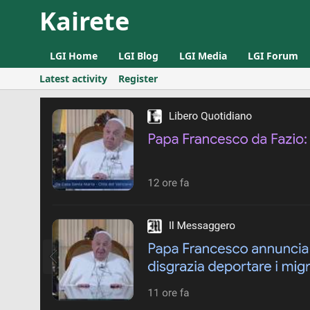
Kairete
LGI Home
LGI Blog
LGI Media
LGI Forum
Latest activity
Register