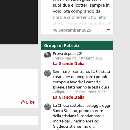
Personally, I enjoy trying
suoi due elicotteri sempre in
different fragrance styles,
volo. Sta comprando da
from fresh citrus scents for
nord a sud terreni, ho letto
daytime to warm woody or
che la regione ha provato ad
oud fragrances in the
opporsi, ma senza risultato.
evening. It's always
18 September 2025
•••
interesting to discover new
La sardegna è diventata
recommendations.
terra da sbranare, immensi
What are your current
Gruppi di Patrioti
parchi eolici, pannelli,
favorites, and what makes
vaccini obbligatori per il
Prova di post LGI
them stand out to you? I'd
Franco Marino
18 March 2026
bestiame, altrimenti
love to hear your
La Grande Italia
abbattimento del bestiame.
suggestions and
experiences.
Semmai è il contrario: l'UE è stata
Ridurre alla fame e
Looking forward to your
creata per danneggiare i popoli
comprare le terre per pochi
!
replies
europei a favorire i vaccari e
euro. Mandiamo miliardi
Israele. I fatti hanno la testa dura.
all'ucraina, perché questi li
Caligorante
26 December 2025
usino per i loro traffici. Un
La Grande Italia
Like
grande dolore, assistere a
La Chiesa cattolica festeggia oggi
questo stupro.
Santo Stefano, primo martire
della cristianità, condannato a
morte dal Sinedrio ebraico.
Giudeocristianesimo un...