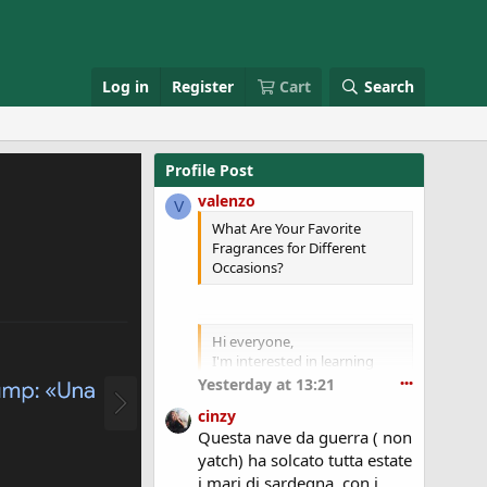
Log in
Register
Cart
Search
Profile Post
valenzo
V
What Are Your Favorite
Fragrances for Different
Occasions?
Hi everyone,
I'm interested in learning
how other people choose
Yesterday at 13:21
•••
their fragrances for different
cinzy
occasions. Do you wear one
Questa nave da guerra ( non
signature scent every day, or
yatch) ha solcato tutta estate
do you switch depending on
the season or event?
i mari di sardegna, con i
Click to expand...