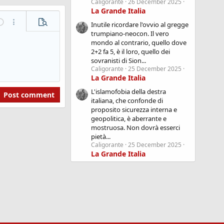
Caligorante
26 December 2025
La Grande Italia
Inutile ricordare l'ovvio al gregge
ndo
More options...
Preview
trumpiano-neocon. Il vero
mondo al contrario, quello dove
2+2 fa 5, è il loro, quello dei
sovranisti di Sion...
Caligorante
25 December 2025
La Grande Italia
L'islamofobia della destra
Post comment
italiana, che confonde di
proposito sicurezza interna e
geopolitica, è aberrante e
mostruosa. Non dovrà esserci
pietà...
Caligorante
25 December 2025
La Grande Italia