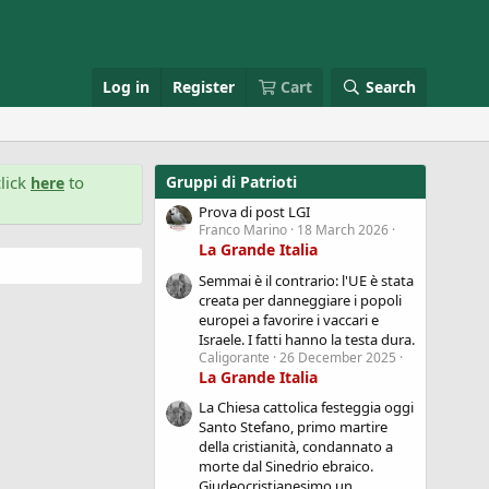
Log in
Register
Cart
Search
lick
to
Gruppi di Patrioti
here
Prova di post LGI
Franco Marino
18 March 2026
La Grande Italia
Semmai è il contrario: l'UE è stata
creata per danneggiare i popoli
europei a favorire i vaccari e
Israele. I fatti hanno la testa dura.
Caligorante
26 December 2025
La Grande Italia
La Chiesa cattolica festeggia oggi
Santo Stefano, primo martire
della cristianità, condannato a
morte dal Sinedrio ebraico.
Giudeocristianesimo un...