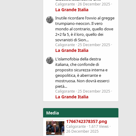
Caligorante
26 December 2025
La Grande Italia
Inutile ricordare l'ovvio al gregge
trumpiano-neocon. Il vero
mondo al contrario, quello dove
2+2 fa 5, è il loro, quello dei
sovranisti di Sion...
Caligorante
25 December 2025
La Grande Italia
L'islamofobia della destra
italiana, che confonde di
proposito sicurezza interna e
geopolitica, è aberrante e
mostruosa. Non dovrà esserci
pietà...
Caligorante
25 December 2025
La Grande Italia
Media
1766742378357.png
Caligorante
1.617 Views
26 December 2025