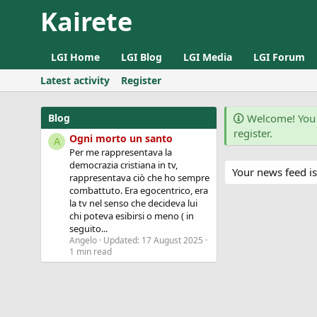
Kairete
LGI Home
LGI Blog
LGI Media
LGI Forum
Latest activity
Register
Blog
Welcome! You 
register.
Ogni morto un santo
A
Per me rappresentava la
democrazia cristiana in tv,
Your news feed is
rappresentava ciò che ho sempre
combattuto. Era egocentrico, era
la tv nel senso che decideva lui
chi poteva esibirsi o meno ( in
seguito...
Angelo
Updated:
17 August 2025
1 min read