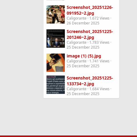
Screenshot_20251226-
091952~2.jpg
Caligorante
1.672 Views
26 December 2025
Screenshot_20251225-
201246~2.jpg
Caligorante
1.783 Views
25 December 2025
image (1) (5).jpg
Caligorante
1.741 Views
25 December 2025
Screenshot_20251225-
133734~2.jpg
Caligorante
1.684 Views
25 December 2025