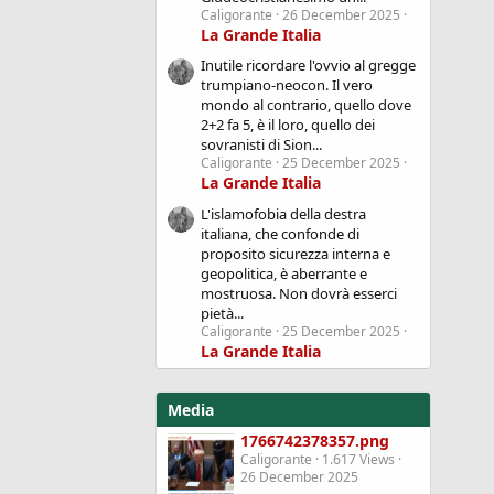
Caligorante
26 December 2025
La Grande Italia
Inutile ricordare l'ovvio al gregge
trumpiano-neocon. Il vero
mondo al contrario, quello dove
2+2 fa 5, è il loro, quello dei
sovranisti di Sion...
Caligorante
25 December 2025
La Grande Italia
L'islamofobia della destra
italiana, che confonde di
proposito sicurezza interna e
geopolitica, è aberrante e
mostruosa. Non dovrà esserci
pietà...
Caligorante
25 December 2025
La Grande Italia
Media
1766742378357.png
Caligorante
1.617 Views
26 December 2025