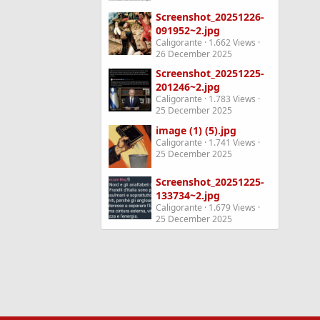
Screenshot_20251226-
091952~2.jpg
Caligorante
1.662 Views
26 December 2025
Screenshot_20251225-
201246~2.jpg
Caligorante
1.783 Views
25 December 2025
image (1) (5).jpg
Caligorante
1.741 Views
25 December 2025
Screenshot_20251225-
133734~2.jpg
Caligorante
1.679 Views
25 December 2025