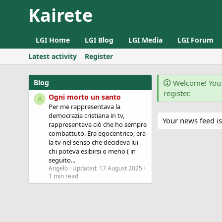
Kairete
LGI Home
LGI Blog
LGI Media
LGI Forum
Latest activity
Register
Blog
Welcome! You 
register.
Ogni morto un santo
A
Per me rappresentava la
democrazia cristiana in tv,
Your news feed is
rappresentava ciò che ho sempre
combattuto. Era egocentrico, era
la tv nel senso che decideva lui
chi poteva esibirsi o meno ( in
seguito...
Angelo
Updated:
17 August 2025
1 min read