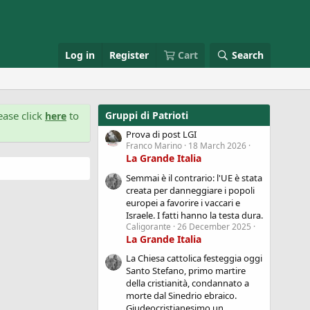
Log in
Register
Cart
Search
ease click
to
Gruppi di Patrioti
here
Prova di post LGI
Franco Marino
18 March 2026
La Grande Italia
Semmai è il contrario: l'UE è stata
creata per danneggiare i popoli
europei a favorire i vaccari e
Israele. I fatti hanno la testa dura.
Caligorante
26 December 2025
La Grande Italia
La Chiesa cattolica festeggia oggi
Santo Stefano, primo martire
della cristianità, condannato a
morte dal Sinedrio ebraico.
Giudeocristianesimo un...